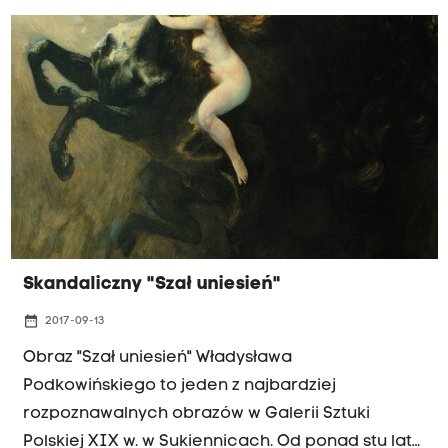
wizerunku smoka przedstawił autor w jednym z
wywiadów? A co wiemy o samym smoku, skoro
jego najstarsza średniowieczna legenda różni się
od powszechnie znanej dzisiaj wersji? Czyje kości
wiszą przed wejściem do katedry na Wawelu? Co
w dawnych czasach mieściło się w Smoczej
Jamie? Magdalena Łanuszka zaprasza do
wysłuchania kolejnej porcji ciekawostek w
ramach programu "Wielka Sztuka Małopolski" - w
piątek, po godz. 18:00. Zapraszamy!
Skandaliczny "Szał uniesień"
date_range
2017-09-13
Obraz "Szał uniesień" Władysława
Podkowińskiego to jeden z najbardziej
rozpoznawalnych obrazów w Galerii Sztuki
Polskiej XIX w. w Sukiennicach. Od ponad stu lat