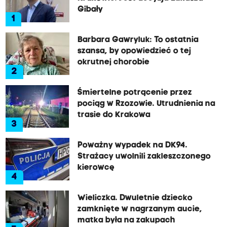
Gibały
1
Barbara Gawryluk: To ostatnia
szansa, by opowiedzieć o tej
okrutnej chorobie
2
Śmiertelne potrącenie przez
pociąg w Rzozowie. Utrudnienia na
trasie do Krakowa
3
Poważny wypadek na DK94.
Strażacy uwolnili zakleszczonego
kierowcę
4
Wieliczka. Dwuletnie dziecko
zamknięte w nagrzanym aucie,
matka była na zakupach