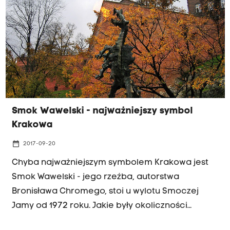
mogła ufundować ten niezwykły obraz? O tym
niezwykłym dziele opowie Magdalena Łanuszka
w ramach programu "Wielka Sztuka Małopolski" -
w piątek, po godz. 18:00. Zapraszamy!
Smok Wawelski - najważniejszy symbol
Krakowa
date_range
2017-09-20
Chyba najważniejszym symbolem Krakowa jest
Smok Wawelski - jego rzeźba, autorstwa
Bronisława Chromego, stoi u wylotu Smoczej
Jamy od 1972 roku. Jakie były okoliczności
powstania tej rzeźby? Jaki alternatywny pomysł