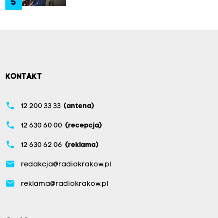
5
KONTAKT
phone
12 200 33 33
(antena)
phone
12 630 60 00
(recepcja)
phone
12 630 62 06
(reklama)
email
redakcja@radiokrakow.pl
email
reklama@radiokrakow.pl