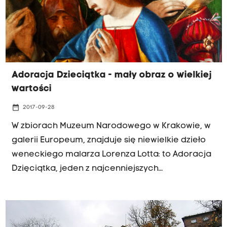
przedstawione zostały na romańskiej Płycie
Wiślickiej? Jakie krwawe i erotyczne wątki
zawiera dwunastowieczna opowieść o Walgierzu
z Tyńca i Wisławie z Wiślicy? Magdalena Łanuszka
zaprasza do wysłuchania kolejnej opowieści w
Adoracja Dzieciątka - mały obraz o wielkiej
ramach programu "Wielka Sztuka Małopolski" - w
wartości
piątek, o godz. 18:05. Zapraszamy!
date_range
2017-09-28
W zbiorach Muzeum Narodowego w Krakowie, w
galerii Europeum, znajduje się niewielkie dzieło
weneckiego malarza Lorenza Lotta: to Adoracja
Dzięciątka, jeden z najcenniejszych
renesansowych obrazów w krakowskich
zbiorach. Jacy święci otaczają postać Madonny?
Dlaczego św. Józef mógł być ukazany jako
drzemiący starzec? Kim była kobieta, która