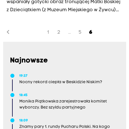
wspaniały gotycki obraz tronującej Matki Boskiej
z Dzieciątkiem (z Muzeum Miejskiego w Żywcu).
To dzieło małopolskie, pochodzące z 2. połowy
XV wieku. Dlaczego na obrazie Dzieciątko jest
chevron_left
1
2
5
6
...
nagie? Czy na ręce Jezusa siedzi szczygieł? Co
symbolizuje kwiat i owoc w dłoni Matki Boskiej?
Magdalena Łanuszka zaprasza do wysłuchania
opowieści o niezwykłej Madonnie z Poziomką.
Najnowsze
19:37
Nocny rekord ciepła w Beskidzie Niskim?
18:45
Monika Piątkowska zarejestrowała komitet
wyborczy. Bez szyldu partyjnego
18:09
Znamy pary 1. rundy Pucharu Polski. Na kogo