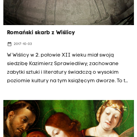
Romański skarb z Wiślicy
date_range
2017-10-03
W Wiślicy w 2. połowie XII wieku miał swoją
siedzibę Kazimierz Sprawiedliwy; zachowane
zabytki sztuki i literatury świadczą o wysokim
poziomie kultury na tym książęcym dworze. To tu
prawdopodobnie powstała przynajmniej część
naszego lokalnego romansu rycerskiego, czyli
opowieść o Walgierzu Wdałym, Helgundzie i
Wisławie Pięknym - niewykluczone, że rozkwit
kulturalny dwór w Wiślicy zawdzięczał księżnej,
czyli Helenie Znojemskiej. Jakie postacie