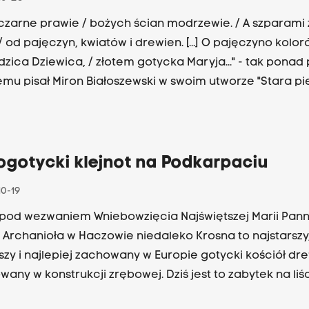
lątwa Jagiellończyka? Magdalena Łanuszka zaprasza d
ania kolejnych ciekawostek w audycji Wielka Sztuka Ma
czarne prawie / bożych ścian modrzewie. / A szparami
 o godz. 18.05.
 / od pajęczyn, kwiatów i drewien. [...] O pajęczyno kolor
zica Dziewica, / złotem gotycka Maryja..." - tak ponad 
emu pisał Miron Białoszewski w swoim utworze "Stara pi
wą". Tematem tego wiersza oraz kolejnej audycji Wielk
ski jest drewniany kościół w Binarowej koło Biecza, od 2
ący na liście Światowego Dziedzictwa UNESCO. Jakie da
ch częściach tego zabytku i do jakich wydarzeń one si
ogotycki klejnot na Podkarpaciu
? Jakie unikatowe sceny odnajdziemy wśród barokow
10-19
eł w binarowskiej świątyni? Magdalena Łanuszka zapr
ania kolejnych ciekawostek w programie Wielka Sztuk
 pod wezwaniem Wniebowzięcia Najświętszej Marii Panny
ki, w piątek o godz. 18.05.
 Archanioła w Haczowie niedaleko Krosna to najstarszy
szy i najlepiej zachowany w Europie gotycki kościół dr
any w konstrukcji zrębowej. Dziś jest to zabytek na liś
ego Dziedzictwa UNESCO, ale niewiele brakowało, aby