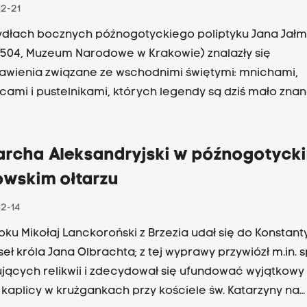
nym łbem? W poszukiwaniu średniowiecznych zwierzą
12-21
ena Łanuszka zaprasza na noworoczną wyprawę trop
ydłach bocznych późnogotyckiego poliptyku Jana Jałm
szych godeł krakowskich kamienic: w programie Wielka
1504, Muzeum Narodowe w Krakowie) znalazły się
ki, w piątek o godz. 18.05.
awienia związane ze wschodnimi świętymi: mnichami,
cami i pustelnikami, których legendy są dziś mało zna
 wydawać zaskakujące. Magdalena Łanuszka zaprasza
ania opowieści m.in. o włochatej Marii Egipcjance, o Ma
dawała, że jest mężczyzną, oraz o Eufraksji, którą dręcz
iarcha Aleksandryjski w późnogotyck
gramie Wielka Sztuka Małopolski, w piątek o godz. 18.05.
owskim ołtarzu
12-14
roku Mikołaj Lanckoroński z Brzezia udał się do Konstan
seł króla Jana Olbrachta; z tej wyprawy przywiózł m.in. 
ujących relikwii i zdecydował się ufundować wyjątkowy 
 kaplicy w krużgankach przy kościele św. Katarzyny na