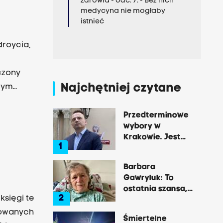
zdrowia - odc. 7. - Bez nich
na
medycyna nie mogłaby
istnieć
 jego
 o godz.
droycia,
czony
Najchętniej czytane
awym
akie cuda
e są z tą
Przedterminowe
wybory w
kiwaniu
Krakowie. Jest
ka - w
1
decyzja Łukasza
Gibały
Barbara
Gawryluk: To
ostatnia szansa,
2
księgi te
by opowiedzieć o
tej okrutnej
izowanych
Śmiertelne
chorobie