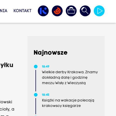
NIA
KONTAKT
Najnowsze
hyłku
18:49
Wielkie derby Krakowa. Znamy
dokładną datę i godzinę
meczu Wisły z Wieczystą
18:45
Książki na wakacje polecają
lowski
krakowscy księgarze
ioły, a