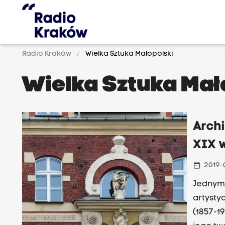
Radio Kraków
Wielka Sztuka Małopolski
Wielka Sztuka Mał
Archi
XIX 
date_range
2019-0
Jednym 
artysty
(1857-19