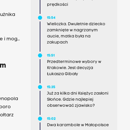
t
prędkości
em
użnika
15:54
 Sztuka
Wieliczka. Dwuletnie dziecko
zamknięte w nagrzanym
aucie, matka była na
ne i mogą
zakupach
 do
rinie,
15:51
Przedterminowe wybory w
ył diabeł
im
Krakowie. Jest decyzja
Łukasza Gibały
15:35
Już za kilka dni Księżyc zasłoni
tynopola
Słońce. Gdzie najlepiej
obserwować zjawisko?
sporo
ołtarz
15:02
Dwa karambole w Małopolsce