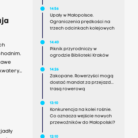
znajduje
14:56
wie. Kim
Upały w Małopolsce.
ego
aja
Ograniczenia prędkości na
y
trzech odcinkach kolejowych
owieści o
14:40
w
ch
Piknik przyrodniczy w
8.05.
chodnim.
ogrodzie Biblioteki Kraków
ekawe
14:26
 kwatery
Zakopane. Rowerzyści mogą
eł z
dostać mandat za przejazd...
z
trasą rowerową
kich
13:10
szą się
Konkurencja na kolei rośnie.
kołaja.
Co oznacza wejście nowych
 o jego
przewoźników do Małopolski?
ena
12:10