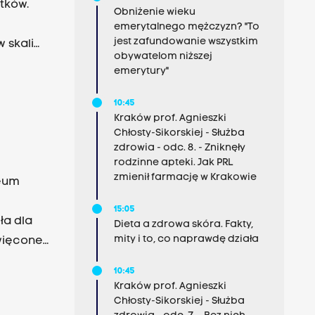
o
ytków.
Obniżenie wieku
dycji
emerytalnego mężczyzn? "To
jest zafundowanie wszystkim
 skali
obywatelom niższej
ślickiej.
emerytury"
jego żony
t
10:45
Kraków prof. Agnieszki
Chłosty-Sikorskiej - Służba
 tym
zdrowia - odc. 8. - Zniknęły
ć, że
rodzinne apteki. Jak PRL
zmienił farmację w Krakowie
m
zeum
15:05
d
ła dla
Dieta a zdrowa skóra. Fakty,
mity i to, co naprawdę działa
akiem
więcone
 Sztuka
go w
10:45
ieku
Kraków prof. Agnieszki
 wojenne
Chłosty-Sikorskiej - Służba