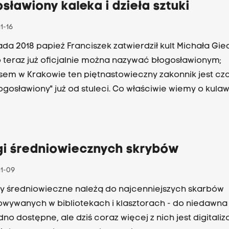
blic z kościoła Mariackiego i jakie ciekawostki czekają 
sławiony kaleka i dzieła sztuki
ających wystawę? Magdalena Łanuszka zaprasza do
1-16
ania opowieści o zapomnianym już dziś nieco mistrzu i
dla Krakowa w audycji Wielka Sztuka Małopolski w piątek
pada 2018 papież Franciszek zatwierdził kult Michała Gie
 teraz już oficjalnie można nazywać błogosławionym;
em w Krakowie ten piętnastowieczny zakonnik jest cz
łogosławiony" już od stuleci. Co właściwie wiemy o kul
 Giedroyciu, który zmarł w 1485 r. w opinii świętości? J
ują mu legendy i jakie krakowskie dzieła sztuki powiązan
ą? Magdalena Łanuszka zaprasza na wyprawę w poszu
yciowych" dzieł sztuki do krakowskiego kościoła św. Mar
gi średniowiecznych skrybów
ie Wielka Sztuka Małopolski, w piątek o godz. 18.05.
11-09
y średniowieczne należą do najcenniejszych skarbów
wywanych w bibliotekach i klasztorach - do niedawna 
udno dostępne, ale dziś coraz więcej z nich jest digital