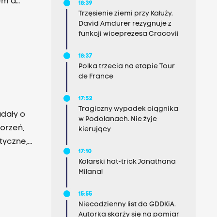
18:39
Trzęsienie ziemi przy Kałuży.
ione,
David Amdurer rezygnuje z
mantyczne
funkcji wiceprezesa Cracovii
żna koło
iego w
18:37
Polka trzecia na etapie Tour
a
de France
ych
ramie
17:52
Tragiczny wypadek ciągnika
adały o
w Podolanach. Nie żyje
worzeń,
kierujący
styczne,
17:10
Kolarski hat-trick Jonathana
znej.
Milana!
e
15:55
Niecodzienny list do GDDKiA.
zenie z
Autorka skarży się na pomiar