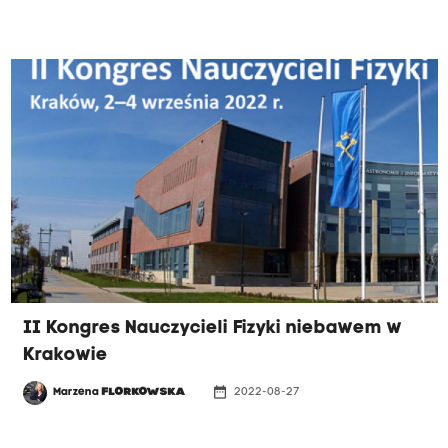
II Kongres Nauczycieli Fizyki niebawem w
Krakowie
date_range
Marzena
FLORKOWSKA
2022-08-27