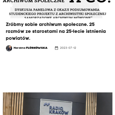
Zróbmy sobie archiwum społeczne. 25
rozmów ze starostami na 25-lecie istnienia
powiatów.
date_range
Marzena
FLORKOWSKA
2023-07-12