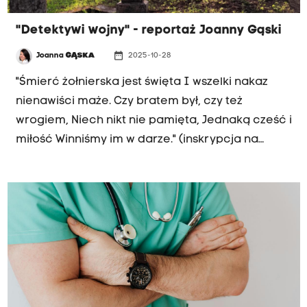
"Detektywi wojny" - reportaż Joanny Gąski
date_range
Joanna
GĄSKA
2025-10-28
"Śmierć żołnierska jest święta I wszelki nakaz
nienawiści maże. Czy bratem był, czy też
wrogiem, Niech nikt nie pamięta, Jednaką cześć i
miłość Winniśmy im w darze." (inskrypcja na
cmentarzu nr 55 w Gładyszowie).