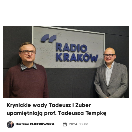
Krynickie wody Tadeusz i Zuber
upamiętniają prof. Tadeusza Tempkę
date_range
Marzena
FLORKOWSKA
2024-03-08