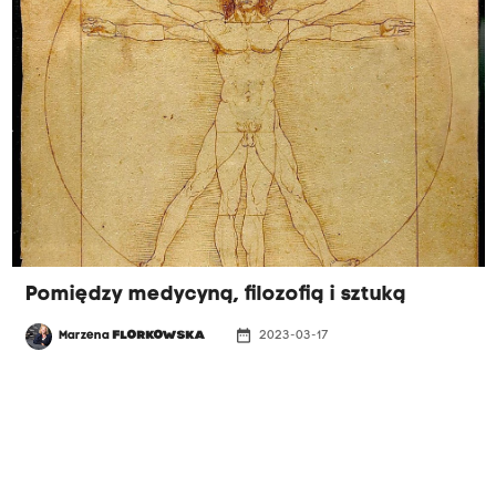
Pomiędzy medycyną, filozofią i sztuką
date_range
Marzena
FLORKOWSKA
2023-03-17