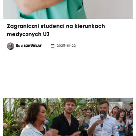
Zagraniczni studenci na kierunkach
medycznych UJ
date_range
Ewa
SZKURŁAT
2025-10-22