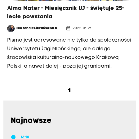
Alma Mater - Miesięcznik UJ - świętuje 25-
lecie powstania
date_range
Marzena
FLORKOWSKA
2022-01-21
Pismo jest adresowane nie tylko do społeczności
Uniwersytetu Jagiellońskiego, ale całego
środowiska kulturalno-naukowego Krakowa,
Polski, a nawet dalej - poza jej granicami.
1
Najnowsze
16:10