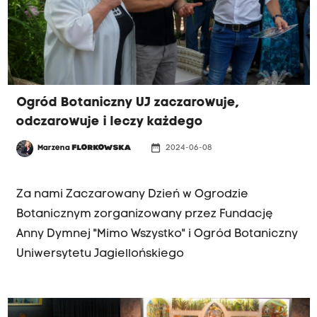
Ogród Botaniczny UJ zaczarowuje,
odczarowuje i leczy każdego
date_range
Marzena
FLORKOWSKA
2024-06-08
JESTEŚMY RAZEM
Za nami Zaczarowany Dzień w Ogrodzie
Botanicznym zorganizowany przez Fundację
Anny Dymnej "Mimo Wszystko" i Ogród Botaniczny
Uniwersytetu Jagiellońskiego