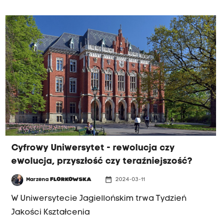
Cyfrowy Uniwersytet - rewolucja czy
ewolucja, przyszłość czy teraźniejszość?
date_range
Marzena
FLORKOWSKA
2024-03-11
W Uniwersytecie Jagiellońskim trwa Tydzień
Jakości Kształcenia