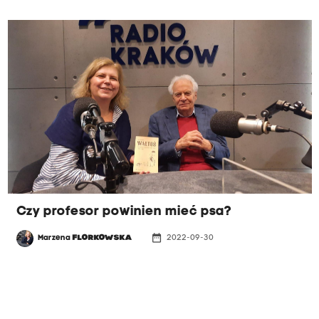
Czy profesor powinien mieć psa?
date_range
Marzena
FLORKOWSKA
2022-09-30