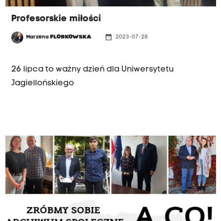
Profesorskie miłości
date_range
Marzena
FLORKOWSKA
2023-07-28
WIECZORNY GOŚĆ
26 lipca to ważny dzień dla Uniwersytetu
Jagiellońskiego