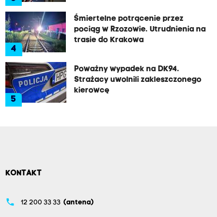
Śmiertelne potrącenie przez
pociąg w Rzozowie. Utrudnienia na
trasie do Krakowa
4
Poważny wypadek na DK94.
Strażacy uwolnili zakleszczonego
kierowcę
5
KONTAKT
phone
12 200 33 33
(antena)