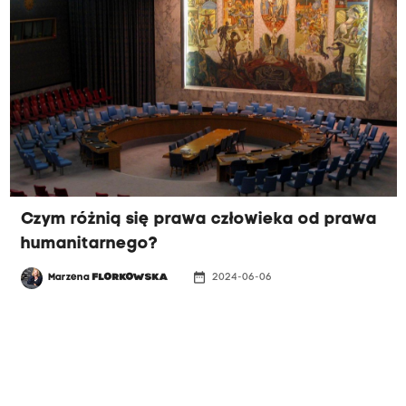
Czym różnią się prawa człowieka od prawa
humanitarnego?
date_range
Marzena
FLORKOWSKA
2024-06-06