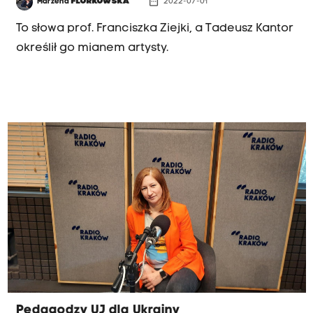
date_range
Marzena
FLORKOWSKA
2022-07-01
To słowa prof. Franciszka Ziejki, a Tadeusz Kantor
określił go mianem artysty.
Pedagodzy UJ dla Ukrainy