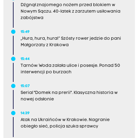
Dźgnął znajomego nożem przed blokiem w
Nowym Sączu. 40-latek z zarzutem usiłowania
zabójstwa
15:49
„Hura, hura, hura!” Szósty rower jedzie do pani
Małgorzaty z Krakowa
15:44
Tarnów: Woda zalała ulice i posesje. Ponad 50
interwencji po burzach
15:07
Serial "Domek na prerii". Klasyczna historia w
nowej odsłonie
14:39
Atak na Ukraińców w Krakowie. Nagranie
obiegło sieć, policja szuka sprawcy