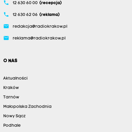
phone
12 630 60 00
(recepcja)
phone
12 630 62 06
(reklama)
email
redakcja@radiokrakow.pl
email
reklama@radiokrakow.pl
O NAS
Aktualności
Kraków
Tarnów
Małopolska Zachodnia
Nowy Sącz
Podhale