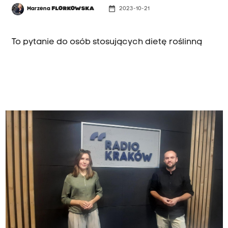
date_range
Marzena
FLORKOWSKA
2023-10-21
MAGAZYN MEDYCZNY
To pytanie do osób stosujących dietę roślinną