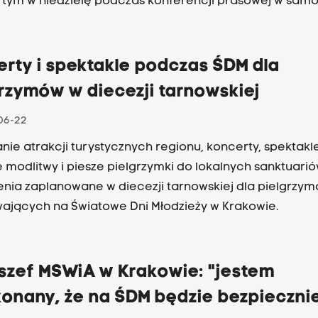
 tym w niedzielę podczas konferencji prasowej w samo
powrotnej z Armenii do Rzymu.
rty i spektakle podczas ŚDM dla
rzymów w diecezji tarnowskiej
06-22
nie atrakcji turystycznych regionu, koncerty, spektakle
 modlitwy i piesze pielgrzymki do lokalnych sanktuarió
nia zaplanowane w diecezji tarnowskiej dla pielgrzy
ających na Światowe Dni Młodzieży w Krakowie.
szef MSWiA w Krakowie: "jestem
konany, że na ŚDM będzie bezpieczni