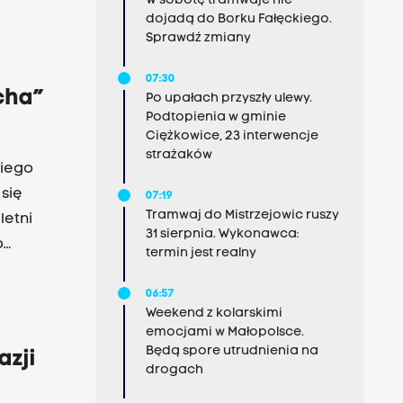
W sobotę tramwaje nie
ajów.
dojadą do Borku Fałęckiego.
s. 979),
Sprawdź zmiany
),
07:30
cha”
Po upałach przyszły ulewy.
Podtopienia w gminie
Ciężkowice, 23 interwencje
strażaków
kiego
się
07:19
Tramwaj do Mistrzejowic ruszy
letni
31 sierpnia. Wykonawca:
o
termin jest realny
06:57
Weekend z kolarskimi
emocjami w Małopolsce.
Będą spore utrudnienia na
azji
drogach