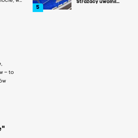
locie, w
Strażacy uwolnili
5
zakleszczonego
kierowcę
,
w – to
mów
e"