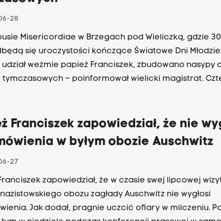
06-28
sie Misericordiae w Brzegach pod Wieliczką, gdzie 30 
dbędą się uroczystości kończące Światowe Dni Młodzie
 udział weźmie papież Franciszek, zbudowano nasypy 
tymczasowych – poinformował wielicki magistrat. Czt
ymczasowe na potokach Zabawka, Serafa i Drwina Dłu
zbudowali żołnierze 2. Inowrocławskiego Pułku Inżynie
ca przekazali je w Urzędzie Miasta i Gminy Wieliczka do
ż Franciszek zapowiedział, że nie wy
ania.
mówienia w byłym obozie Auschwitz
06-27
Franciszek zapowiedział, że w czasie swej lipcowej wizy
 nazistowskiego obozu zagłady Auschwitz nie wygłosi
ienia. Jak dodał, pragnie uczcić ofiary w milczeniu. P