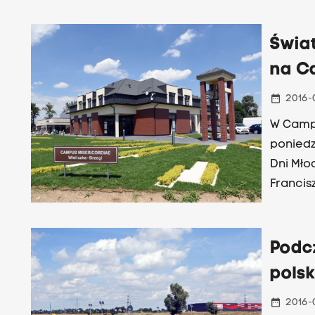
Tobie". 
Świat
na C
date_range
2016-
W Campu
poniedz
Dni Mło
Francis
odprawi
pozwole
powiedz
Podc
Kordula
polsk
Światow
date_range
2016-