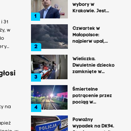
wybory w
Krakowie. Jest
1
decyzja Łukasza
i 31
Gibały
Czwartek w
ży, w
Małopolsce:
do
najpierw upał,
2
ery
później
gwałtowne burze
ga (2
Wieliczka.
ryjnego i
Dwuletnie dziecko
zamknięte w
głosi
3
nagrzanym aucie,
matka była na
Śmiertelne
zakupach
potrącenie przez
pociąg w
ty na
4
Rzozowie.
Utrudnienia na
Poważny
trasie do Krakowa
apież
wypadek na DK94.