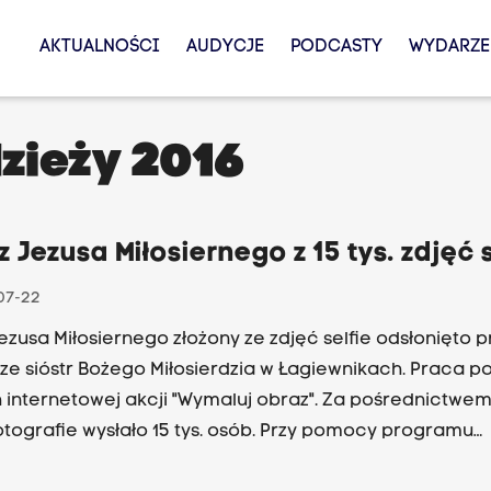
AKTUALNOŚCI
AUDYCJE
PODCASTY
WYDARZE
zieży 2016
 Jezusa Miłosiernego z 15 tys. zdjęć s
07-22
ezusa Miłosiernego złożony ze zdjęć selfie odsłonięto p
rze sióstr Bożego Miłosierdzia w Łagiewnikach. Praca p
internetowej akcji "Wymaluj obraz". Za pośrednictwem
afie wysłało 15 tys. osób. Przy pomocy programu
rowego organizatorzy skomponowali z nich obraz "Je