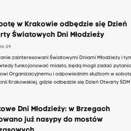
botę w Krakowie odbędzie się Dzień
rty Światowych Dni Młodzieży
06-29
anie zainteresowani Światowymi Dniami Młodzieży i tym
wtedy funkcjonować miasto, będą mogli zadać pytani
owi Organizacyjnemu i odpowiednim służbom w sobot
onii Krakowskiej, gdzie odbędzie się Dzień Otwarty ŚDM
w środę biuro prasowe ŚDM.
towe Dni Młodzieży: w Brzegach
owano już nasypy do mostów
zasowych