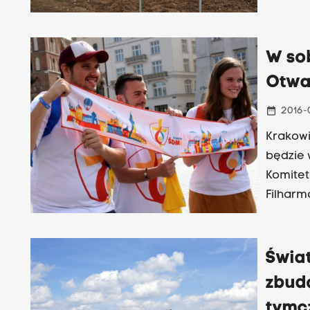
Samoa.
W so
Otwa
date_range
2016-
Krakowi
będzie 
Komitet
Filharm
podało 
Świa
zbud
tymc