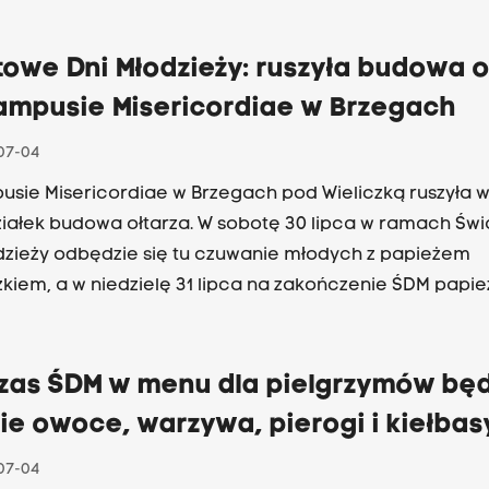
W projekcie wzięła udział m.in. para prezydencka i znani 
owe Dni Młodzieży: ruszyła budowa o
ampusie Misericordiae w Brzegach
07-04
sie Misericordiae w Brzegach pod Wieliczką ruszyła 
iałek budowa ołtarza. W sobotę 30 lipca w ramach Św
dzieży odbędzie się tu czuwanie młodych z papieżem
zkiem, a w niedzielę 31 lipca na zakończenie ŚDM papie
 Mszę Posłania. "W ostatnich dniach uprawomocniło si
nie na budowę i w poniedziałek ruszyły prace przy ołta
iał PAP dyrektor Caritas Archidiecezji Krakowskiej ks.
zas ŚDM w menu dla pielgrzymów bę
, odpowiedzialny za przygotowania miejsca centralnej l
ie owoce, warzywa, pierogi i kiełbas
ych Dni Młodzieży w Brzegach.
07-04