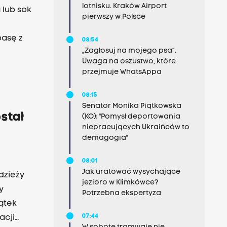
lotnisku. Kraków Airport
lub sok
pierwszy w Polsce
basę z
08:54
„Zagłosuj na mojego psa”.
Uwaga na oszustwo, które
tki z
przejmuje WhatsAppa
08:15
Senator Monika Piątkowska
stał
(KO): "Pomysł deportowania
niepracujących Ukraińców to
demagogia"
08:01
Jak uratować wysychające
dzieży
jezioro w Klimkówce?
y
Potrzebna ekspertyza
ątek
07:44
acji