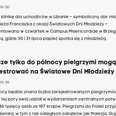
06-30
 klinikę dla uchodźców w Libanie – symboliczny dar m
ieża Franciszka z okazji Światowych Dni Młodzieży –
entowano w czwartek w Campus Misericordiae w Brze
ą, gdzie 30 i 31 lipca papież spotka się z młodzieżą.
ze tylko do północy pielgrzymi mogą
jestrować na Światowe Dni Młodzieży
06-30
ocy będzie znana liczba zarejestrowanych pielgrzymó
 tej pory swój udział w wydarzeniach centralnych potw
46 tysięcy osób ze 187 krajów. Pielgrzymi do Polski przy
świata, w tym z tak odległych zakątków jak Malezja, Guj