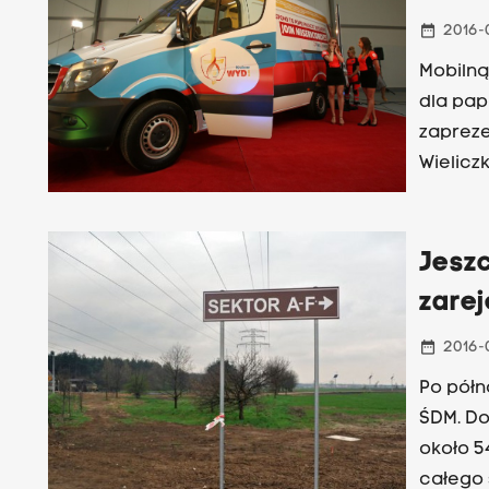
date_range
2016-
Mobilną
dla pap
zaprez
Wieliczk
Jeszc
zare
date_range
2016-
Po półn
ŚDM. Do
około 5
całego 