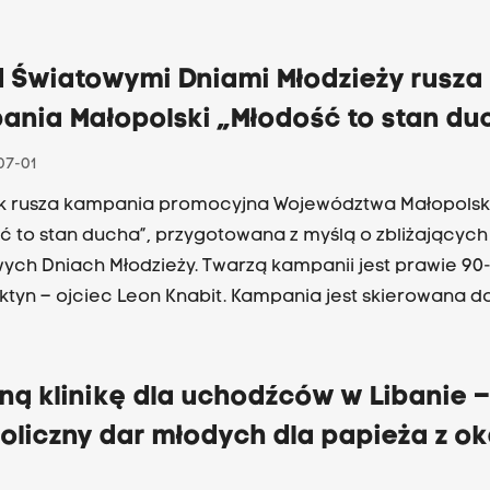
u Organizacyjnego ŚDM. Pielgrzymi pochodzą ze 187 kr
sze zarejestrowane grupy to młode osoby z Polski (171 ty
7 tys. 224 tys.), Francji (34 tys. 353), Hiszpanii (30 tys. 861
d Światowymi Dniami Młodzieży rusza
jednoczonych (27 tys. 17) i Niemiec (15 tys. 484).
ania Małopolski „Młodość to stan du
07-01
k rusza kampania promocyjna Województwa Małopols
ć to stan ducha”, przygotowana z myślą o zbliżających 
ych Dniach Młodzieży. Twarzą kampanii jest prawie 90-
tyn – ojciec Leon Knabit. Kampania jest skierowana d
ymów i turystów, którzy odwiedzą Małopolskę podczas
ych Dni Młodzieży, ale także do mieszkańców regionu.
ną klinikę dla uchodźców w Libanie –
liczny dar młodych dla papieża z ok