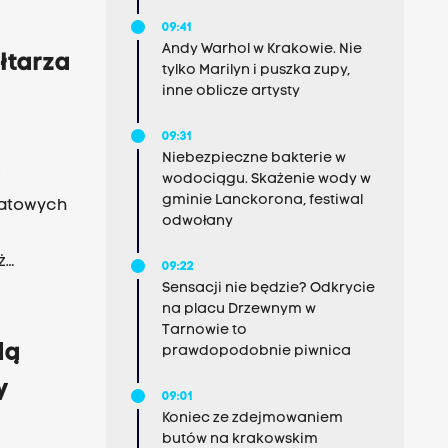
artyści.
09:41
Andy Warhol w Krakowie. Nie
łtarza
tylko Marilyn i puszka zupy,
inne oblicze artysty
09:31
Niebezpieczne bakterie w
w
wodociągu. Skażenie wody w
gminie Lanckorona, festiwal
iatowych
odwołany
ż
09:22
Sensacji nie będzie? Odkrycie
ę
na placu Drzewnym w
rzu" -
Tarnowie to
 Bogdan
dą
prawdopodobnie piwnica
iturgii
y
09:01
Koniec ze zdejmowaniem
butów na krakowskim