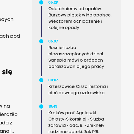
06:29
Odetchniemy od upałów.
Burzowy piątek w Małopolsce.
łodych
Wieczorem ochłodzenie i
kolejne opady
gach pod
06:07
Rośnie liczba
niezaszczepionych dzieci.
Sanepid mówi o próbach
paraliżowania jego pracy
 się
00:06
Krzeszowice: Cisza, historia i
cień dawnego uzdrowiska
w na
10:45
Kraków prof. Agnieszki
ierdziło
Chłosty-Sikorskiej - Służba
jadą z
zdrowia - odc. 8. - Zniknęły
ana i
rodzinne apteki. Jak PRL