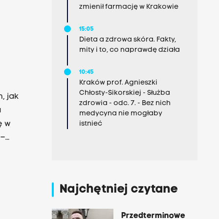
zmienił farmację w Krakowie
15:05
Dieta a zdrowa skóra. Fakty,
mity i to, co naprawdę działa
10:45
Kraków prof. Agnieszki
Chłosty-Sikorskiej - Służba
, jak
zdrowia - odc. 7. - Bez nich
a
medycyna nie mogłaby
ę w
istnieć
 –
Najchętniej czytane
Przedterminowe