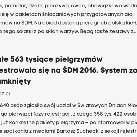
, pomidor, dżem, pieczywo, owoc, obowiązkowo woda 
ą się w pakietach śniadaniowych przygotowanych dla
ymów na ŚDM. Na obiad dostaną pierogi lub polską kieł
do tego sałatki z polskich warzyw. Będą także zestawy z
em szybkim, łatwym do podgrzania, tj. pizza, kebab, sała
iem lub ryżem.
ałe 563 tysiące pielgrzymów
estrowało się na ŚDM 2016. System zo
amknięty
07-01
. 640 osób zgłosiło swój udział w Światowych Dniach Mło
ąc pierwszej fazy rejestracji, z czego 358 tys. 422 osob
 już konkretne pakiety pielgrzyma – poinformował w pi
 spotkania z mediami Bartosz Suchecki z sekcji rejestr