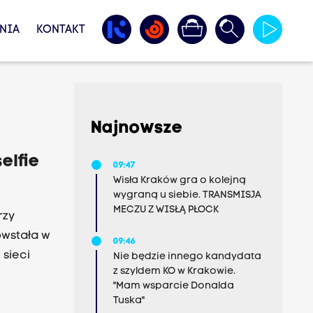
NIA
KONTAKT
Najnowsze
elfie
09:47
Wisła Kraków gra o kolejną
wygraną u siebie. TRANSMISJA
MECZU Z WISŁĄ PŁOCK
rzy
owstała w
09:46
 sieci
Nie będzie innego kandydata
z szyldem KO w Krakowie.
"Mam wsparcie Donalda
zu, ufam
Tuska"