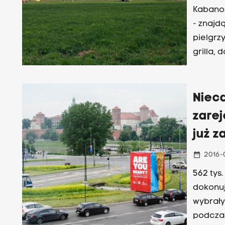
Kabanos
- znajd
pielgrz
grilla, 
jedzeni
kurczak
Niec
zarej
już z
date_range
2016-
562 tys
dokonuj
wybrały
podczas