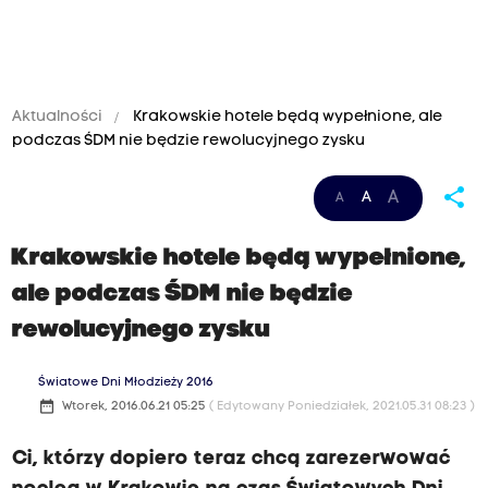
Aktualności
Krakowskie hotele będą wypełnione, ale
podczas ŚDM nie będzie rewolucyjnego zysku
share
A
A
A
Krakowskie hotele będą wypełnione,
ale podczas ŚDM nie będzie
rewolucyjnego zysku
Światowe Dni Młodzieży 2016
date_range
Wtorek, 2016.06.21 05:25
( Edytowany Poniedziałek, 2021.05.31 08:23 )
Ci, którzy dopiero teraz chcą zarezerwować