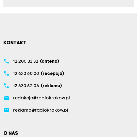
KONTAKT
phone
12 200 33 33
(antena)
phone
12 630 60 00
(recepcja)
phone
12 630 62 06
(reklama)
email
redakcja@radiokrakow.pl
email
reklama@radiokrakow.pl
O NAS