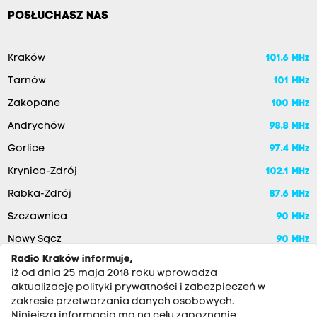
POSŁUCHASZ NAS
Kraków
101.6 MHz
Tarnów
101 MHz
Zakopane
100 MHz
Andrychów
98.8 MHz
Gorlice
97.4 MHz
Krynica-Zdrój
102.1 MHz
Rabka-Zdrój
87.6 MHz
Szczawnica
90 MHz
Nowy Sącz
90 MHz
Radio Kraków informuje,
iż od dnia 25 maja 2018 roku wprowadza
aktualizację polityki prywatności i zabezpieczeń w
zakresie przetwarzania danych osobowych.
Niniejsza informacja ma na celu zapoznanie