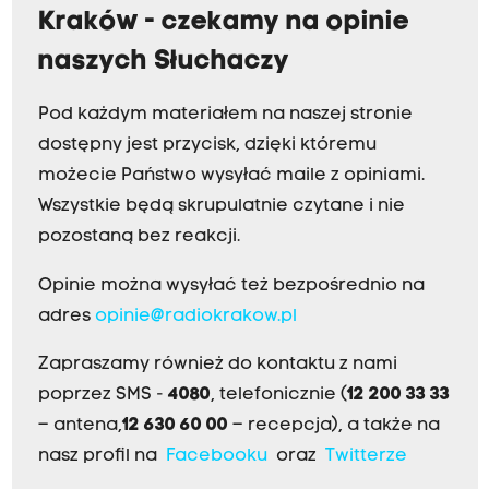
Kraków - czekamy na opinie
naszych Słuchaczy
Pod każdym materiałem na naszej stronie
dostępny jest przycisk, dzięki któremu
możecie Państwo wysyłać maile z opiniami.
Wszystkie będą skrupulatnie czytane i nie
pozostaną bez reakcji.
Opinie można wysyłać też bezpośrednio na
adres
opinie@radiokrakow.pl
Zapraszamy również do kontaktu z nami
poprzez SMS -
4080
, telefonicznie (
12 200 33 33
– antena,
12 630 60 00
– recepcja), a także na
nasz profil na
Facebooku
oraz
Twitterze