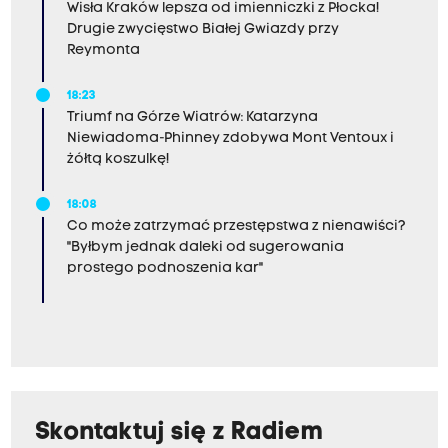
Wisła Kraków lepsza od imienniczki z Płocka!
Drugie zwycięstwo Białej Gwiazdy przy
Reymonta
18:23
Triumf na Górze Wiatrów: Katarzyna
Niewiadoma-Phinney zdobywa Mont Ventoux i
żółtą koszulkę!
18:08
Co może zatrzymać przestępstwa z nienawiści?
"Byłbym jednak daleki od sugerowania
prostego podnoszenia kar"
Skontaktuj się z Radiem