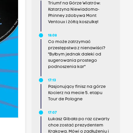
Triumf na Górze Wiatrów:
Katarzyna Niewiadoma-
Phinney zdobywa Mont
Ventoux i żółtą koszulkę!
18:08
Co może zatrzymać
przestępstwa z nienawiści?
"Byłbym jednak daleki od
sugerowania prostego
podnoszenia kar"
17:13
Pasjonujący finisz na górze
Kocierz na mecie 5. etapu
Tour de Pologne
17:07
Łukasz Gibała po raz czwarty
chce zostać prezydentem
Krakowa. Mówi o zadłużeniu i