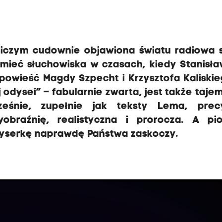
, niczym cudownie objawiona światu radiowa s
zmieć słuchowiska w czasach, kiedy Stanisł
opowieść Magdy Szpecht i Krzysztofa Kaliski
 odysei” – fabularnie zwarta, jest także taje
ześnie, zupełnie jak teksty Lema, prec
wyobraźnię, realistyczna i prorocza. A pi
żyserkę naprawdę Państwa zaskoczy.