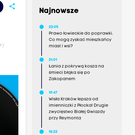
share
Najnowsze
22:05
Prawo łowieckie do poprawki.
Co mogą zyskać mieszkańcy
 )
miast i wsi?
21:01
Łania z pokrywą kosza na
śmieci błąka się po
Zakopanem
19:47
Wisła Kraków lepsza od
imienniczki z Płocka! Drugie
zwycięstwo Białej Gwiazdy
przy Reymonta
18:23