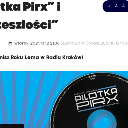
tka Pirx” i
A
A
A
eszłości”
date_range
w
Wtorek, 2021.10.12 21:06
( Edytowany Środa, 2021.10.13 14:07
finisz Roku Lema w Radiu Kraków!