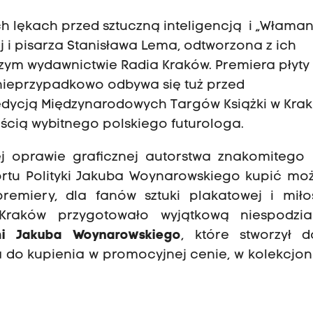
kich lękach przed sztuczną inteligencją i „Włama
j i pisarza Stanisława Lema, odtworzona z ich
szym wydawnictwie Radia Kraków. Premiera płyty
nieprzypadkowo odbywa się tuż przed
 edycją Międzynarodowych Targów Książki w Krak
ścią wybitnego polskiego futurologa.
 oprawie graficznej autorstwa znakomitego a
portu Polityki Jakuba Woynarowskiego kupić m
premiery, dla fanów sztuki plakatowej i miło
 Kraków przygotowało wyjątkową niespodzi
mi Jakuba Woynarowskiego
, które stworzył 
a do kupienia w promocyjnej cenie, w kolekcjo