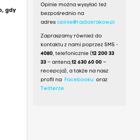
Opinie można wysyłać też
o, gdy
bezpośrednio na
adres
opinie@radiokrakow.pl
Zapraszamy również do
kontaktu z nami poprzez SMS -
4080
, telefonicznie (
12 200 33
33
– antena,
12 630 60 00
–
recepcja), a także na nasz
profil na
Facebooku
oraz
Twitterze