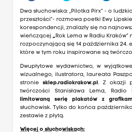
Dwa słuchowiska: „Pilotka Pirx” - o ludz
przeszłości”- rozmowa poetki Ewy Lipskie
korespondencji, znalazły się na najnow
wieńczącej
„
Rok Lema w Radiu Kraków” 
rozpoczynającą się 14 października 24.
które w tym roku inspirowane są twórczo
Dwupłytowe wydawnictwo, w wyjątkowej
wizualnego, ilustratora, laureata Pasz
stronie
sklep.radiokrakow.pl
. Z okazji 
twórczości Stanisława Lema, Radio
limitowaną serię plakatów z grafika
słuchowisk. Tylko do końca październik
zestawie z płytą.
Więcej o słuchowiskach: