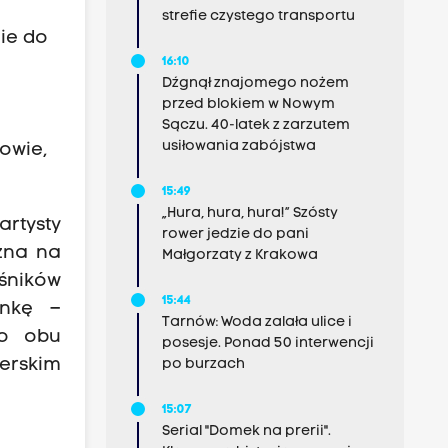
strefie czystego transportu
nie do
16:10
Dźgnął znajomego nożem
przed blokiem w Nowym
Sączu. 40-latek z zarzutem
usiłowania zabójstwa
owie,
15:49
„Hura, hura, hura!” Szósty
rtysty
rower jedzie do pani
ożna na
Małgorzaty z Krakowa
śników
15:44
ankę –
Tarnów: Woda zalała ulice i
do obu
posesje. Ponad 50 interwencji
nerskim
po burzach
15:07
Serial "Domek na prerii".