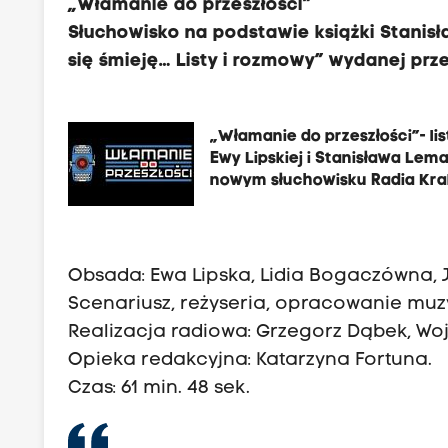
„Włamanie do przeszłości”
Słuchowisko na podstawie książki Stanisł
się śmieję… Listy i rozmowy” wydanej pr
„Włamanie do przeszłości”- lis
Ewy Lipskiej i Stanisława Lem
nowym słuchowisku Radia Kr
Obsada: Ewa Lipska, Lidia Bogaczówna, J
Scenariusz, reżyseria, opracowanie muz
Realizacja radiowa: Grzegorz Dąbek, Wo
Opieka redakcyjna: Katarzyna Fortuna.
Czas: 61 min. 48 sek.