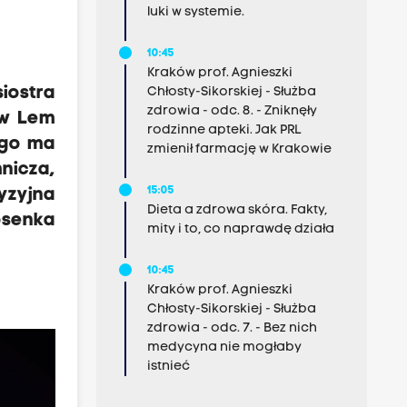
luki w systemie.
10:45
Kraków prof. Agnieszki
iostra
Chłosty-Sikorskiej - Służba
zdrowia - odc. 8. - Zniknęły
aw Lem
rodzinne apteki. Jak PRL
ego ma
zmienił farmację w Krakowie
mnicza,
15:05
yzyjna
Dieta a zdrowa skóra. Fakty,
osenka
mity i to, co naprawdę działa
10:45
Kraków prof. Agnieszki
Chłosty-Sikorskiej - Służba
zdrowia - odc. 7. - Bez nich
medycyna nie mogłaby
istnieć