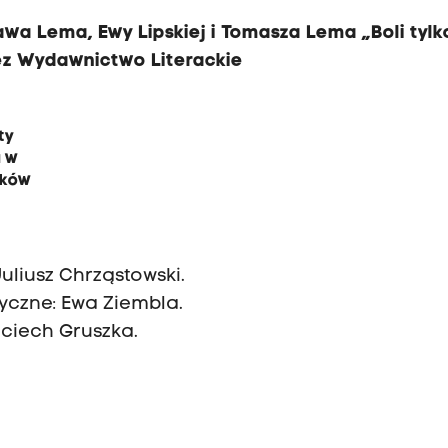
awa Lema, Ewy Lipskiej i Tomasza Lema „Boli tylk
zez Wydawnictwo Literackie
ty
a w
aków
uliusz Chrząstowski.
yczne: Ewa Ziembla.
jciech Gruszka.