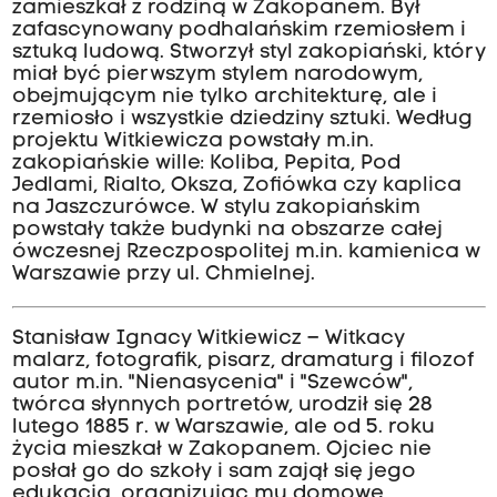
zamieszkał z rodziną w Zakopanem. Był
zafascynowany podhalańskim rzemiosłem i
sztuką ludową. Stworzył styl zakopiański, który
miał być pierwszym stylem narodowym,
obejmującym nie tylko architekturę, ale i
rzemiosło i wszystkie dziedziny sztuki. Według
projektu Witkiewicza powstały m.in.
zakopiańskie wille: Koliba, Pepita, Pod
Jedlami, Rialto, Oksza, Zofiówka czy kaplica
na Jaszczurówce. W stylu zakopiańskim
powstały także budynki na obszarze całej
ówczesnej Rzeczpospolitej m.in. kamienica w
Warszawie przy ul. Chmielnej.
Stanisław Ignacy Witkiewicz – Witkacy
malarz, fotografik, pisarz, dramaturg i filozof
autor m.in. "Nienasycenia" i "Szewców",
twórca słynnych portretów, urodził się 28
lutego 1885 r. w Warszawie, ale od 5. roku
życia mieszkał w Zakopanem. Ojciec nie
posłał go do szkoły i sam zajął się jego
edukacją, organizując mu domowe