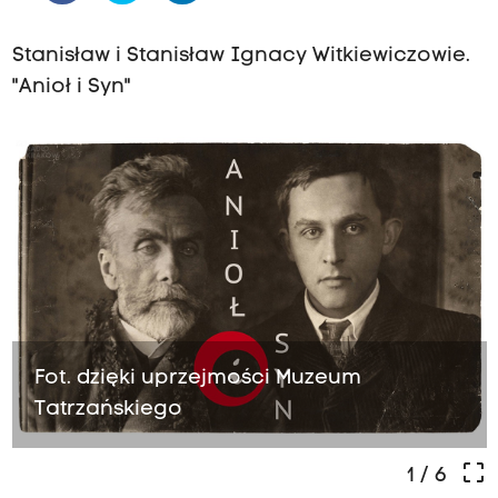
Stanisław i Stanisław Ignacy Witkiewiczowie.
"Anioł i Syn"
Fot. dzięki uprzejmości Muzeum
Tatrzańskiego
crop_free
1
/ 6