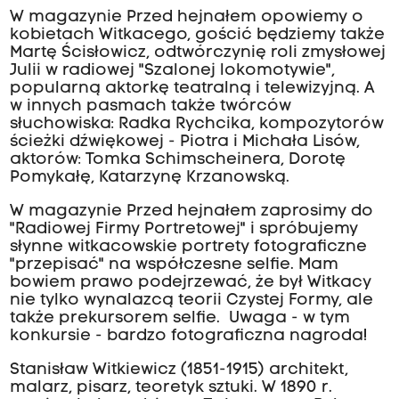
W magazynie Przed hejnałem opowiemy o
kobietach Witkacego, gościć będziemy także
Martę Ścisłowicz, odtwórczynię roli zmysłowej
Julii w radiowej "Szalonej lokomotywie",
popularną aktorkę teatralną i telewizyjną. A
w innych pasmach także twórców
słuchowiska: Radka Rychcika, kompozytorów
ścieżki dźwiękowej - Piotra i Michała Lisów,
aktorów: Tomka Schimscheinera, Dorotę
Pomykałę, Katarzynę Krzanowską.
W magazynie Przed hejnałem zaprosimy do
"Radiowej Firmy Portretowej" i spróbujemy
słynne witkacowskie portrety fotograficzne
"przepisać" na współczesne selfie. Mam
bowiem prawo podejrzewać, że był Witkacy
nie tylko wynalazcą teorii Czystej Formy, ale
także prekursorem selfie. Uwaga - w tym
konkursie - bardzo fotograficzna nagroda!
Stanisław Witkiewicz (1851-1915) architekt,
malarz, pisarz, teoretyk sztuki. W 1890 r.