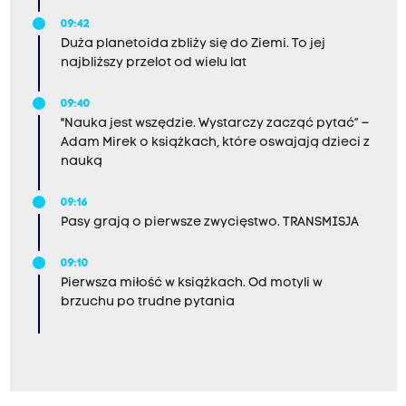
09:42
Duża planetoida zbliży się do Ziemi. To jej
najbliższy przelot od wielu lat
09:40
"Nauka jest wszędzie. Wystarczy zacząć pytać” –
Adam Mirek o książkach, które oswajają dzieci z
nauką
09:16
Pasy grają o pierwsze zwycięstwo. TRANSMISJA
09:10
Pierwsza miłość w książkach. Od motyli w
brzuchu po trudne pytania