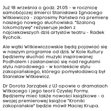
Już 18 września o godz. 21.05 - w rocznicę
samobójczej śmierci Stanisława Ignacego
Witkiewicza - zaprosimy Państwa na premierę
naszego nowego słuchowiska. "Szaloną
lokomotywę" reżyseruje jeden z
najciekawszych dziś artystów teatru - Radek
Rychcik.
Ale wątki Witkiewiczowskie będą pojawiać się
w naszym programie od dziś. W Kole Kultury
będziemy słuchać muzyki inspirowanej
Podhalem i zastanawiać się nad regułami
stylu narodowego - w kontekście stylu
zakopiańskiego, którego pomysłodawcą był
Stanisław Witkiewicz.
Dr Dorota Jarząbek z UJ opowie o dramatach
Witkacego i jego teorii Czystej Formy.
Będziemy mieć także nowości książkowe - o
swojej premierowej książce "Kroniki
zakopiańskie" będzie mówił Maciej Krupa.