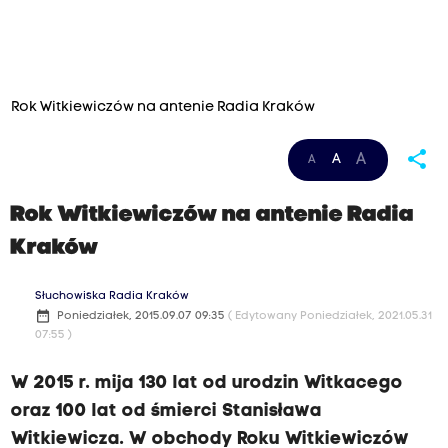
Rok Witkiewiczów na antenie Radia Kraków
share
A
A
A
Rok Witkiewiczów na antenie Radia
Kraków
Słuchowiska Radia Kraków
date_range
Poniedziałek, 2015.09.07 09:35
( Edytowany Poniedziałek, 2021.05.31
07:55 )
W 2015 r. mija 130 lat od urodzin Witkacego
oraz 100 lat od śmierci Stanisława
Witkiewicza. W obchody Roku Witkiewiczów