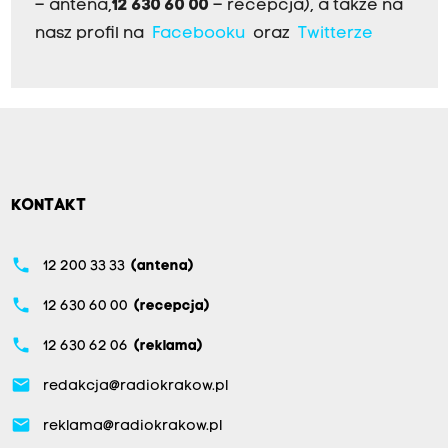
– antena,
12 630 60 00
– recepcja), a także na
nasz profil na
Facebooku
oraz
Twitterze
KONTAKT
phone
12 200 33 33
(antena)
phone
12 630 60 00
(recepcja)
phone
12 630 62 06
(reklama)
email
redakcja@radiokrakow.pl
email
reklama@radiokrakow.pl