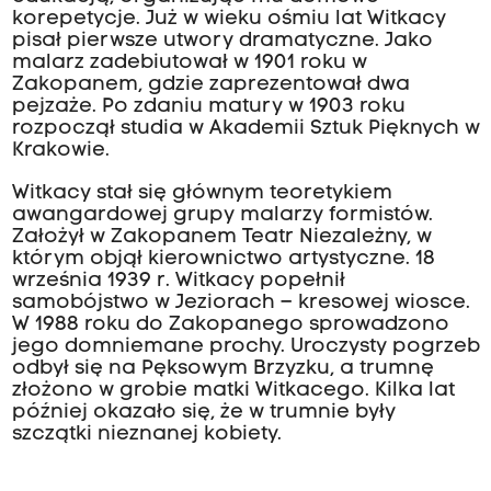
korepetycje. Już w wieku ośmiu lat Witkacy
pisał pierwsze utwory dramatyczne. Jako
malarz zadebiutował w 1901 roku w
Zakopanem, gdzie zaprezentował dwa
pejzaże. Po zdaniu matury w 1903 roku
rozpoczął studia w Akademii Sztuk Pięknych w
Krakowie.
Witkacy stał się głównym teoretykiem
awangardowej grupy malarzy formistów.
Założył w Zakopanem Teatr Niezależny, w
którym objął kierownictwo artystyczne. 18
września 1939 r. Witkacy popełnił
samobójstwo w Jeziorach – kresowej wiosce.
W 1988 roku do Zakopanego sprowadzono
jego domniemane prochy. Uroczysty pogrzeb
odbył się na Pęksowym Brzyzku, a trumnę
złożono w grobie matki Witkacego. Kilka lat
później okazało się, że w trumnie były
szczątki nieznanej kobiety.