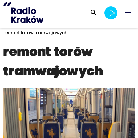
search
menu
remont torów tramwajowych
remont torów
tramwajowych