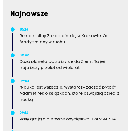
Najnowsze
10:26
Remont ulicy Zakopiańskiej w Krakowie. Od
środy zmiany w ruchu
09:42
Duża planetoida zbliży się do Ziemi. To jej
najbliższy przelot od wielu lat
09:40
"Nauka jest wszędzie. Wystarczy zacząć pytać” –
Adam Mirek o książkach, które oswajają dzieci z
nauką
09:16
Pasy grają o pierwsze zwycięstwo. TRANSMISJA