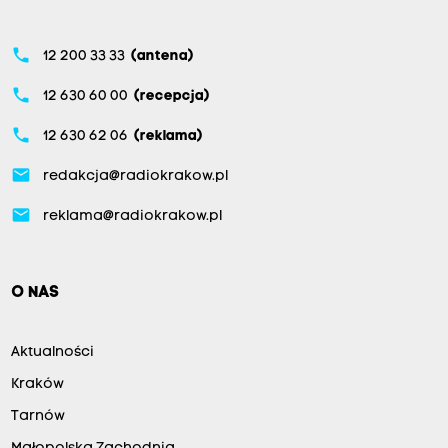
phone
12 200 33 33
(antena)
phone
12 630 60 00
(recepcja)
phone
12 630 62 06
(reklama)
email
redakcja@radiokrakow.pl
email
reklama@radiokrakow.pl
O NAS
Aktualności
Kraków
Tarnów