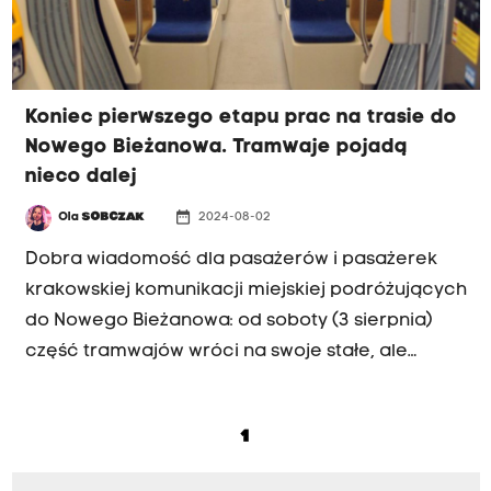
Koniec pierwszego etapu prac na trasie do
Nowego Bieżanowa. Tramwaje pojadą
nieco dalej
date_range
Ola
SOBCZAK
2024-08-02
Dobra wiadomość dla pasażerów i pasażerek
krakowskiej komunikacji miejskiej podróżujących
do Nowego Bieżanowa: od soboty (3 sierpnia)
część tramwajów wróci na swoje stałe, ale
jeszcze skrócone trasy (do pętli Prokocim).
Krakowianie pojadą dalej o dwa przystanki.
1