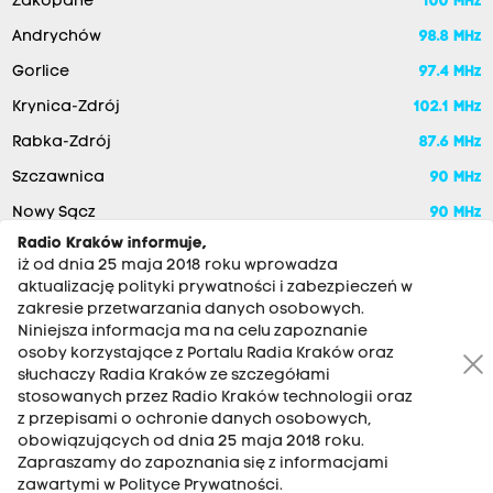
Zakopane
100 MHz
Andrychów
98.8 MHz
Gorlice
97.4 MHz
Krynica-Zdrój
102.1 MHz
Rabka-Zdrój
87.6 MHz
Szczawnica
90 MHz
Nowy Sącz
90 MHz
Radio Kraków informuje,
iż od dnia 25 maja 2018 roku wprowadza
aktualizację polityki prywatności i zabezpieczeń w
zakresie przetwarzania danych osobowych.
Niniejsza informacja ma na celu zapoznanie
osoby korzystające z Portalu Radia Kraków oraz
słuchaczy Radia Kraków ze szczegółami
stosowanych przez Radio Kraków technologii oraz
RADIO KRAKÓW SA. Aleja Juliusza Słowackiego 22, 30-007
z przepisami o ochronie danych osobowych,
Kraków
obowiązujących od dnia 25 maja 2018 roku.
Antena: 12 200 33 33
Zapraszamy do zapoznania się z informacjami
zawartymi w Polityce Prywatności.