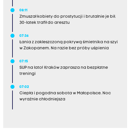
08:11
Zmuszał kobiety do prostytucji i brutalnie je bił.
30-latek trafił do aresztu
07:36
Łania z zakleszczoną pokrywą śmietnika na szyi
w Zakopanem. Na razie bez próby uśpienia
07:15
SUP na lato! Kraków zaprasza na bezpłatne
treningi
07:02
Ciepła i pogodna sobota w Małopolsce. Noc
wyraźnie chłodniejsza