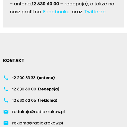
– antena,
12 630 60 00
– recepcja), a także na
nasz profil na
Facebooku
oraz
Twitterze
KONTAKT
phone
12 200 33 33
(antena)
phone
12 630 60 00
(recepcja)
phone
12 630 62 06
(reklama)
email
redakcja@radiokrakow.pl
email
reklama@radiokrakow.pl