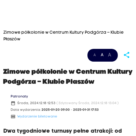
Zimowe półkolonie w Centrum Kultury Podgórza – Klubie
Płaszów
share
A
A
A
Zimowe półkolonie w Centrum Kultury
Podgórza – Klubie Płaszów
Patronaty
date_range
Środa, 2024.12.18 12:53
( Edytowany Środa, 2024.12.18 13:04 )
Data wydarzenia:
2025-01-20 09:00
-
2025-01-31 17:53
money
Wydarzenie biletowane
Dwa tygodniowe turnusy pełne atrakcji: od