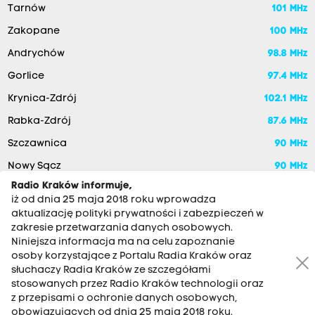
Tarnów
101 MHz
Zakopane
100 MHz
Andrychów
98.8 MHz
Gorlice
97.4 MHz
Krynica-Zdrój
102.1 MHz
Rabka-Zdrój
87.6 MHz
Szczawnica
90 MHz
Nowy Sącz
90 MHz
Radio Kraków informuje,
iż od dnia 25 maja 2018 roku wprowadza
aktualizację polityki prywatności i zabezpieczeń w
zakresie przetwarzania danych osobowych.
Niniejsza informacja ma na celu zapoznanie
osoby korzystające z Portalu Radia Kraków oraz
słuchaczy Radia Kraków ze szczegółami
stosowanych przez Radio Kraków technologii oraz
RADIO KRAKÓW SA. Aleja Juliusza Słowackiego 22, 30-007
z przepisami o ochronie danych osobowych,
Kraków
obowiązujących od dnia 25 maja 2018 roku.