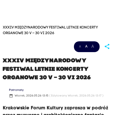
XXXIV MIĘDZYNARODOWY FESTIWAL LETNIE KONCERTY
ORGANOWE 30 V – 30 VI 2026
share
A
A
A
XXXIV MIĘDZYNARODOWY
FESTIWAL LETNIE KONCERTY
ORGANOWE 30 V – 30 VI 2026
Patronaty
date_range
Wtorek, 2026.05.26 13:15
( Edytowany Wtorek, 2026.05.26 13:17 )
Krakowskie Forum Kultury zaprasza w podróż