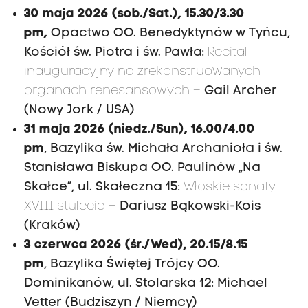
30 maja 2026
(sob./Sat.),
15.30/3.30
pm,
Opactwo OO. Benedyktynów w Tyńcu,
Kościół św. Piotra i św. Pawła:
Recital
inauguracyjny na zrekonstruowanych
organach renesansowych –
Gail Archer
(Nowy Jork / USA)
31 maja 2026
(niedz./Sun),
16.00/4.00
pm
,
Bazylika św. Michała Archanioła i św.
Stanisława Biskupa OO. Paulinów „Na
Skałce”, ul. Skałeczna 15:
Włoskie sonaty
XVIII stulecia –
Dariusz Bąkowski-Kois
(Kraków)
3 czerwca 2026
(śr./Wed),
20.15/8.15
pm
,
Bazylika Świętej Trójcy OO.
Dominikanów, ul. Stolarska 12:
Michael
Vetter (Budziszyn / Niemcy)