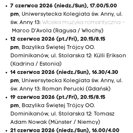
7 czerwca 2026
(niedz./Sun), 17.00/5.00
pm
,
Uniwersytecka Kolegiata św. Anny, ul.
św. Anny 13:
Włoska muzyka romantyczna –
Marco D’Avola (Ragusa / Włochy)
12 czerwca 2026
(pt./Fri),
20.15/8.15
pm
,
Bazylika Świętej Trójcy OO.
Dominikanów, ul. Stolarska 12:
Külli Erikson
(Kadrina / Estonia)
14 czerwca 2026
(niedz./Sun),
16.30/4.30
pm
, Uniwersytecka Kolegiata św. Anny, ul.
św. Anny 13:
Roman Perucki (Gdańsk)
19 czerwca 2026
(pt./Fri),
20.15/8.15
pm
,
Bazylika Świętej Trójcy OO.
Dominikanów, ul. Stolarska 12:
Tomasz
Adam Nowak (Münster / Niemcy)
21 czerwca 2026 (niedz./Sun), 16.00/4.00