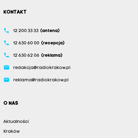
KONTAKT
phone
12 200 33 33
(antena)
phone
12 630 60 00
(recepcja)
phone
12 630 62 06
(reklama)
email
redakcja@radiokrakow.pl
email
reklama@radiokrakow.pl
O NAS
Aktualności
Kraków