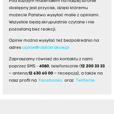
Pod każdym materiałem na naszej stronie
dostępny jest przycisk, dzięki któremu
możecie Państwo wysyłać maile z opiniami.
Wszystkie będą skrupulatnie czytane i nie
pozostaną bez reakcji.
Opinie można wysyłać też bezpośrednio na
adres
opinie@radiokrakow.pl
Zapraszamy również do kontaktu z nami
poprzez SMS -
4080
, telefonicznie (
12 200 33 33
– antena,
12 630 60 00
– recepcja), a także na
nasz profil na
Facebooku
oraz
Twitterze