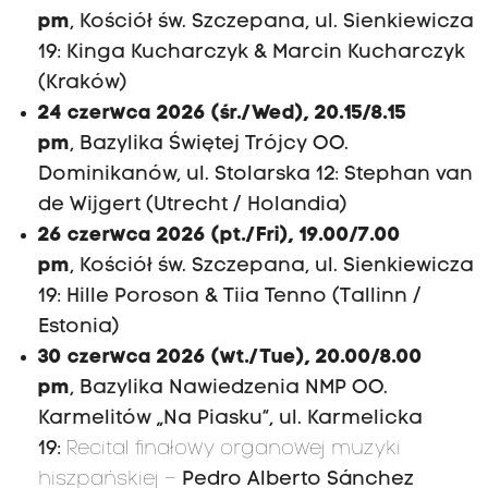
pm
,
Kościół św. Szczepana, ul. Sienkiewicza
19:
Kinga Kucharczyk & Marcin Kucharczyk
(Kraków)
24 czerwca 2026
(śr./Wed),
20.15/8.15
pm
,
Bazylika Świętej Trójcy OO.
Dominikanów, ul. Stolarska 12:
Stephan van
de Wijgert (Utrecht / Holandia)
26 czerwca 2026
(pt./Fri),
19.00/7.00
pm
,
Kościół św. Szczepana, ul. Sienkiewicza
19:
Hille Poroson & Tiia Tenno (Tallinn /
Estonia)
30 czerwca 2026 (wt./Tue), 20.00/8.00
pm
, Bazylika Nawiedzenia NMP OO.
Karmelitów „Na Piasku“, ul. Karmelicka
19:
Recital finałowy organowej muzyki
hiszpańskiej –
Pedro Alberto Sánchez