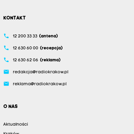
KONTAKT
phone
12 200 33 33
(antena)
phone
12 630 60 00
(recepcja)
phone
12 630 62 06
(reklama)
email
redakcja@radiokrakow.pl
email
reklama@radiokrakow.pl
O NAS
Aktualności