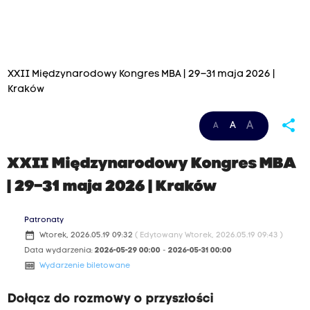
XXII Międzynarodowy Kongres MBA | 29–31 maja 2026 |
Kraków
share
A
A
A
XXII Międzynarodowy Kongres MBA
| 29–31 maja 2026 | Kraków
Patronaty
date_range
Wtorek, 2026.05.19 09:32
( Edytowany Wtorek, 2026.05.19 09:43 )
Data wydarzenia:
2026-05-29 00:00
-
2026-05-31 00:00
money
Wydarzenie biletowane
Dołącz do rozmowy o przyszłości