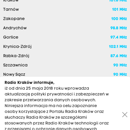
Kraków
101.6 MHz
Tarnów
101 MHz
Zakopane
100 MHz
Andrychów
98.8 MHz
Gorlice
97.4 MHz
Krynica-Zdrój
102.1 MHz
Rabka-Zdrój
87.6 MHz
Szczawnica
90 MHz
Nowy Sącz
90 MHz
Radio Kraków informuje,
iż od dnia 25 maja 2018 roku wprowadza
aktualizację polityki prywatności i zabezpieczeń w
zakresie przetwarzania danych osobowych.
Niniejsza informacja ma na celu zapoznanie
osoby korzystające z Portalu Radia Kraków oraz
słuchaczy Radia Kraków ze szczegółami
stosowanych przez Radio Kraków technologii oraz
RADIO KRAKÓW SA. Aleja Juliusza Słowackiego 22, 30-007
z przepisami o ochronie danych osobowych,