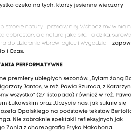
ystko czeka na tych, którzy jesienne wieczory
po stronie natury i przeciw niej. Wchodzimy w nią n
lko dobrostan, ale natura jako siła. Ta dzika, surowa
cha do działania wbrew logice i wygodzie
– zapow
o i Czas.
YTANIA PERFORMATYWNE
śne premiery ubiegłych sezonów: „Byłam żoną 
łgorzaty Jantos, w reż. Pawła Szumca, z Katarzy
iśmy wszystko” (27 listopada) również w reż. Pawł
m Łukawskim oraz „Uczycie nas, jak suknie się
 Józefa Opalskiego na podstawie tekstów Bertolt
ga. Nie zabraknie spektakli refleksyjnych jak
zego Zonia z choreografią Eryka Makohona.