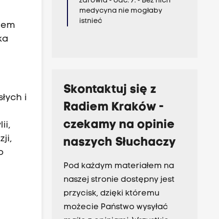
zdrowia - odc. 7. - Bez nich
medycyna nie mogłaby
istnieć
rem
ka
Skontaktuj się z
łych i
Radiem Kraków -
czekamy na opinie
ii,
ji,
naszych Słuchaczy
o
Pod każdym materiałem na
naszej stronie dostępny jest
przycisk, dzięki któremu
możecie Państwo wysyłać