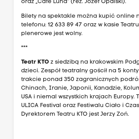
oraz „Cafe Luna” (reż. Józef Opalski).
Bilety na spektakle można kupić online
telefonu: 12 633 89 47 oraz w kasie Teat
plenerowe jest wolny.
***
Teatr KTO
z siedzibą na krakowskim Podgó
dzieci. Zespół teatralny gościł na 5 kon
trakcie ponad 350 zagranicznych podróży
Chinach, Iranie, Japonii, Kanadzie, Kolum
USA i niemal wszystkich krajach Europy
ULICA Festival oraz Festiwalu Ciało i Cza
Dyrektorem Teatru KTO jest Jerzy Zoń.