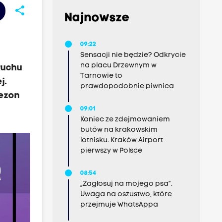
share
Najnowsze
09:22
Sensacji nie będzie? Odkrycie
na placu Drzewnym w
ruchu
Tarnowie to
j.
prawdopodobnie piwnica
sezon
09:01
Koniec ze zdejmowaniem
butów na krakowskim
lotnisku. Kraków Airport
pierwszy w Polsce
08:54
„Zagłosuj na mojego psa”.
Uwaga na oszustwo, które
przejmuje WhatsAppa