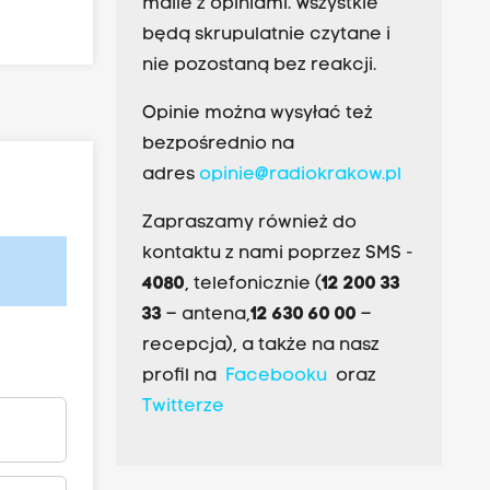
maile z opiniami. Wszystkie
będą skrupulatnie czytane i
nie pozostaną bez reakcji.
Opinie można wysyłać też
bezpośrednio na
adres
opinie@radiokrakow.pl
Zapraszamy również do
kontaktu z nami poprzez SMS -
4080
, telefonicznie (
12 200 33
33
– antena,
12 630 60 00
–
recepcja), a także na nasz
profil na
Facebooku
oraz
Twitterze