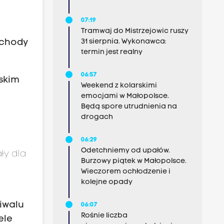
07:19
Tramwaj do Mistrzejowic ruszy
31 sierpnia. Wykonawca:
bchody
termin jest realny
06:57
rskim
Weekend z kolarskimi
a
emocjami w Małopolsce.
Będą spore utrudnienia na
drogach
06:29
Odetchniemy od upałów.
ły dla
Burzowy piątek w Małopolsce.
r
Wieczorem ochłodzenie i
kolejne opady
tiwalu
06:07
Rośnie liczba
ele