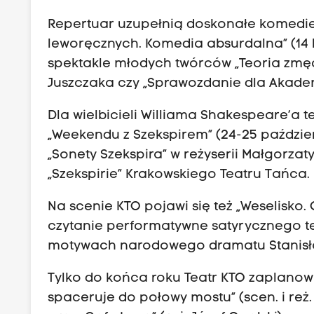
Repertuar uzupełnią doskonałe komedie 
leworęcznych. Komedia absurdalna” (14 lis
spektakle młodych twórców „Teoria zmęcz
Juszczaka czy „Sprawozdanie dla Akadem
Dla wielbicieli Williama Shakespeare’a 
„Weekendu z Szekspirem” (24-25 paździe
„Sonety Szekspira” w reżyserii Małgorzat
„Szekspirie” Krakowskiego Teatru Tańca.
Na scenie KTO pojawi się też „Weselisko.
czytanie performatywne satyrycznego te
motywach narodowego dramatu Stanisł
Tylko do końca roku Teatr KTO zaplanowa
spaceruje do połowy mostu” (scen. i reż.