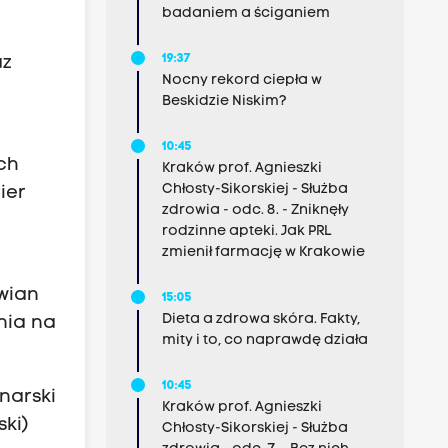
badaniem a ściganiem
19:37
az
Nocny rekord ciepła w
Beskidzie Niskim?
10:45
ch
Kraków prof. Agnieszki
Chłosty-Sikorskiej - Służba
ier
zdrowia - odc. 8. - Zniknęły
rodzinne apteki. Jak PRL
zmienił farmację w Krakowie
owian
15:05
Dieta a zdrowa skóra. Fakty,
nia na
mity i to, co naprawdę działa
10:45
narski
Kraków prof. Agnieszki
ski)
Chłosty-Sikorskiej - Służba