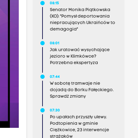
08:15
Senator Monika Piątkowska
(KO): "Pomysł deportowania
niepracujących Ukraińców to
demagogia"
08:01
Jak uratować wysychające
jezioro w Klimkówce?
Potrzebna ekspertyza
07:44
W sobotę tramwaje nie
dojadą do Borku Fałęckiego.
Sprawdź zmiany
07:30
Po upałach przyszły ulewy.
Podtopienia w gminie
Ciężkowice, 23 interwencje
strażaków