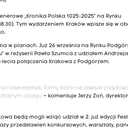
nij
lenerowe „Kronika Polska 1025-2025” na Rynku
 18.30). Tym wydarzeniem Kraków wpisze się w o
go.
O ma w planach. Już 26 września na Rynku Podgó
 w reżyserii Pawła Szumca z udziałem Andrzej
0-lecia połączenia Krakowa z Podgórzem.
 nowe estetyki, formy, które nie zawsze znajdowa
eatralnym obiegu
– komentuje Jerzy Zoń, dyrekto
owa będą mogli wziąć udział w 2. już edycji Fes
okazy przedstawień konkursowych, warsztaty, pan