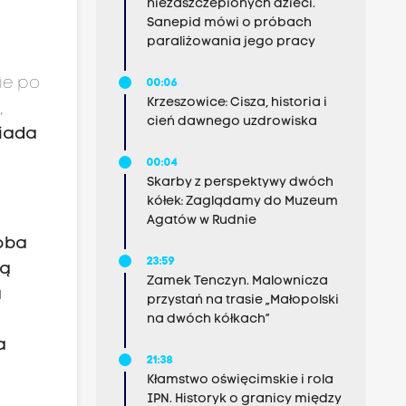
niezaszczepionych dzieci.
Sanepid mówi o próbach
paraliżowania jego pracy
ie po
00:06
Krzeszowice: Cisza, historia i
,
cień dawnego uzdrowiska
iada
00:04
Skarby z perspektywy dwóch
kółek: Zaglądamy do Muzeum
Agatów w Rudnie
Boba
23:59
ną
Zamek Tenczyn. Malownicza
a
przystań na trasie „Małopolski
na dwóch kółkach”
a
21:38
Kłamstwo oświęcimskie i rola
IPN. Historyk o granicy między