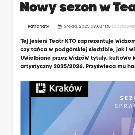
Nowy sezon w Tea
date_range
Patronaty
Środa, 2025.09.03 11:18
( Edytowany
Tej jesieni Teatr KTO zaprezentuje widzo
czy tańca w podgórskiej siedzibie, jak i 
Uwielbiane przez widzów tytuły, kultowe 
artystyczny 2025/2026. Przyświeca mu hasł