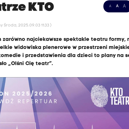
trze KTO
A
A
A
 Środa, 2025.09.03 11:33 )
m zarówno najciekawsze spektakle teatru formy, 
wielkie widowiska plenerowe w przestrzeni miejskie
komedie i przedstawienia dla dzieci to plany na 
o „Olśni Cię teatr”.