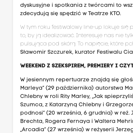
dyskusyjne i spotkania z twórcami to wsz
zdecydują się spędzić w Teatrze KTO.
W tym roku festiwalowy line-up lokuje się 
to, by ją idealizować. Interesuje nas nie ty
pulsująca pod skórą. To napięcie, które p
Sławomir Szczurek, kurator Festiwalu Ciał
WEEKEND Z SZEKSPIREM, PREMIERY I CZ
W jesiennym repertuarze znajdą się gło
Marleya” (29 października) autorstwa Ma
Chlebny w roli Rity Marley, „Jak spieprzyl
Szumca, z Katarzyną Chlebny i Grzegorze
podnosi” (20 września, 6 grudnia) w reż.
Brechta, Rogera Fernaya i Waltera Mehrin
„Arcadia” (27 września) w reżyserii Jer