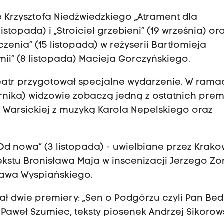
Krzysztofa Niedźwiedzkiego „Atrament dla
topada) i „Stroiciel grzebieni” (19 września) or
enia” (15 listopada) w reżyserii Bartłomieja
ii” (8 listopada) Macieja Gorczyńskiego.
teatr przygotował specjalne wydarzenie. W rama
rnika) widzowie zobaczą jedną z ostatnich prem
y Warsickiej z muzyką Karola Nepelskiego oraz
 Od nowa” (3 listopada) - uwielbiane przez Krak
kstu Bronisława Maja w inscenizacji Jerzego Zo
awa Wyspiańskiego.
ł dwie premiery: „Sen o Podgórzu czyli Pan Bed
 Paweł Szumiec, teksty piosenek Andrzej Sikorow