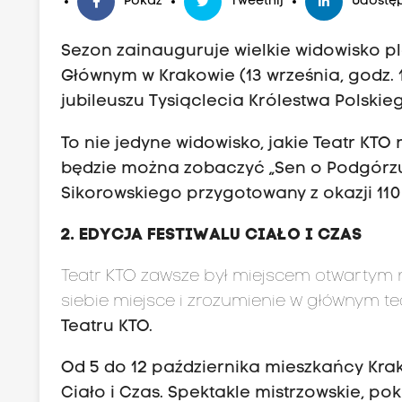
Pokaż
Tweetnij
Udostęp
Sezon zainauguruje wielkie widowisko p
Głównym w Krakowie (13 września, godz.
jubileuszu Tysiąclecia Królestwa Polskie
To nie jedyne widowisko, jakie Teatr KT
będzie można zobaczyć „Sen o Podgórzu”
Sikorowskiego przygotowany z okazji 11
2. EDYCJA FESTIWALU CIAŁO I CZAS
Teatr KTO zawsze był miejscem otwartym na
siebie miejsce i zrozumienie w głównym t
Teatru KTO.
Od 5 do 12 października mieszkańcy Krak
Ciało i Czas. Spektakle mistrzowskie, p