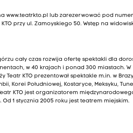
 na
www.teatrkto.pl
lub zarezerwować pod nume
ru KTO przy ul. Zamoyskiego 50. Wstęp na widowis
rzu cały czas rozwija ofertę spektakli dla doros
tynentach, w 40 krajach i ponad 300 miastach. W
 Teatr KTO prezentował spektakle m.in. w Brazyl
bii, Korei Południowej, Kostaryce, Meksyku, Tunez
. Teatr KTO jest organizatorem międzynarodoweg
s. Od 1 stycznia 2005 roku jest teatrem miejskim.