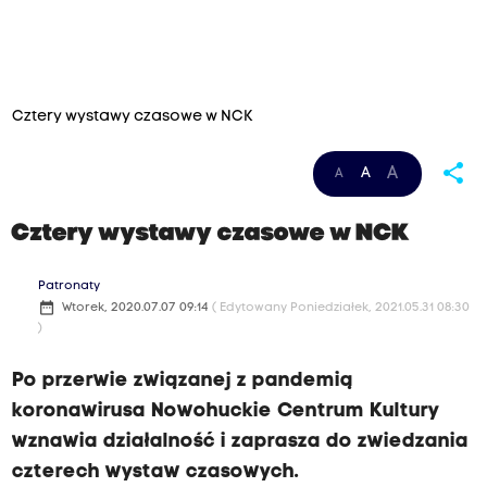
Cztery wystawy czasowe w NCK
share
A
A
A
Cztery wystawy czasowe w NCK
Patronaty
date_range
Wtorek, 2020.07.07 09:14
( Edytowany Poniedziałek, 2021.05.31 08:30
)
Po przerwie związanej z pandemią
koronawirusa Nowohuckie Centrum Kultury
wznawia działalność i zaprasza do zwiedzania
czterech wystaw czasowych.