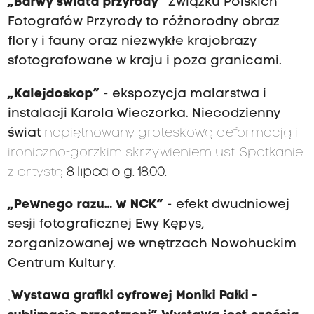
„Barwy świata przyrody”
Związku Polskich
Fotografów Przyrody to różnorodny obraz
flory i fauny oraz niezwykłe krajobrazy
sfotografowane w kraju i poza granicami.
„Kalejdoskop”
- ekspozycja malarstwa i
instalacji Karola Wieczorka. Niecodzienny
świat
napiętnowany groteskową deformacją i
ironiczno-gorzkim skrzywieniem ust
.
Spotkanie
z artystą
8 lipca o g. 18.00.
„Pewnego razu… w NCK”
- efekt dwudniowej
sesji fotograficznej Ewy Kępys,
zorganizowanej we wnętrzach Nowohuckim
Centrum Kultury.
„
Wystawa grafiki cyfrowej Moniki Pałki -