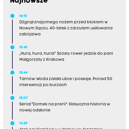
Najnowsze
16:10
Dźgnął znajomego nożem przed blokiem w
Nowym Sączu. 40-latek z zarzutem usiłowania
zabójstwa
15:49
„Hura, hura, hura!” Szósty rower jedzie do pani
Małgorzaty z Krakowa
15:44
Tarnów: Woda zalała ulice i posesje. Ponad 50
interwencji po burzach
15:07
Serial "Domek na prerii". Klasyczna historia w
nowej odsłonie
14:39