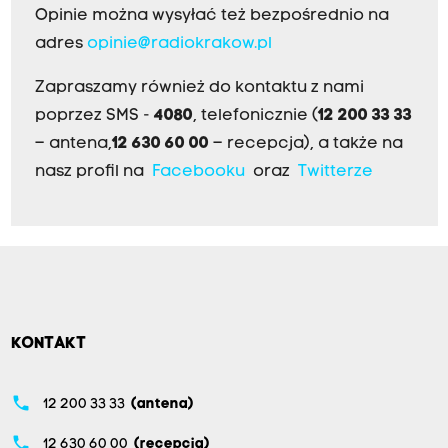
Opinie można wysyłać też bezpośrednio na
adres
opinie@radiokrakow.pl
Zapraszamy również do kontaktu z nami
poprzez SMS -
4080
, telefonicznie (
12 200 33 33
– antena,
12 630 60 00
– recepcja), a także na
nasz profil na
Facebooku
oraz
Twitterze
KONTAKT
phone
12 200 33 33
(antena)
phone
12 630 60 00
(recepcja)