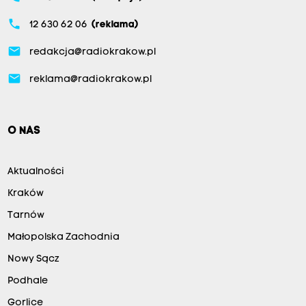
phone
12 630 62 06
(reklama)
email
redakcja@radiokrakow.pl
email
reklama@radiokrakow.pl
O NAS
Aktualności
Kraków
Tarnów
Małopolska Zachodnia
Nowy Sącz
Podhale
Gorlice