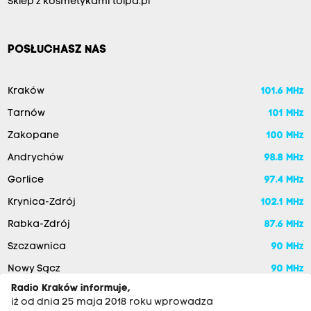
Sklep z kosmetykami tolpa.pl
POSŁUCHASZ NAS
Kraków
101.6 MHz
Tarnów
101 MHz
Zakopane
100 MHz
Andrychów
98.8 MHz
Gorlice
97.4 MHz
Krynica-Zdrój
102.1 MHz
Rabka-Zdrój
87.6 MHz
Szczawnica
90 MHz
Nowy Sącz
90 MHz
Radio Kraków informuje,
iż od dnia 25 maja 2018 roku wprowadza