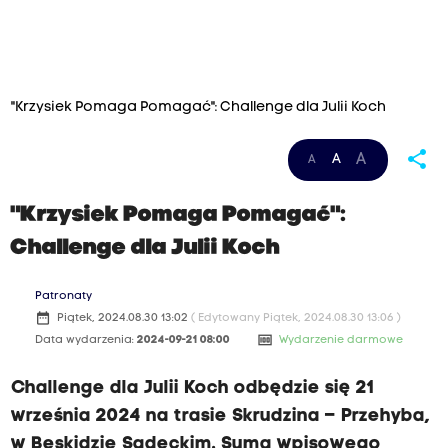
"Krzysiek Pomaga Pomagać": Challenge dla Julii Koch
share
A
A
A
"Krzysiek Pomaga Pomagać":
Challenge dla Julii Koch
Patronaty
date_range
Piątek, 2024.08.30 13:02
( Edytowany Piątek, 2024.08.30 13:06 )
money
Data wydarzenia:
2024-09-21 08:00
Wydarzenie darmowe
Challenge dla Julii Koch odbędzie się 21
września 2024 na trasie Skrudzina – Przehyba,
w Beskidzie Sądeckim. Suma wpisowego