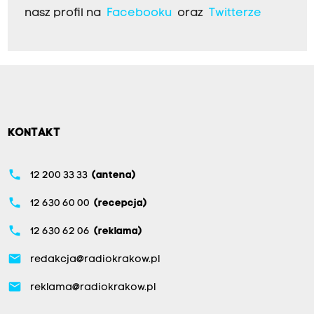
nasz profil na
Facebooku
oraz
Twitterze
KONTAKT
phone
12 200 33 33
(antena)
phone
12 630 60 00
(recepcja)
phone
12 630 62 06
(reklama)
email
redakcja@radiokrakow.pl
email
reklama@radiokrakow.pl