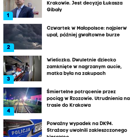
Krakowie. Jest decyzja Łukasza
Gibały
1
Czwartek w Małopolsce: najpierw
upał, później gwałtowne burze
2
Wieliczka. Dwuletnie dziecko
zamknięte w nagrzanym aucie,
matka była na zakupach
3
Śmiertelne potrącenie przez
pociąg w Rzozowie. Utrudnienia na
trasie do Krakowa
4
Poważny wypadek na DK94.
Strażacy uwolnili zakleszczonego