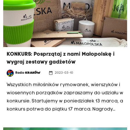
KONKURS: Posprzątaj z nami Małopolskę i
wygraj zestawy gadżetów
date_range
Radio
KRAKÓW
2023-03-10
KONKURS
Wszystkich miłośników rymowanek, wierszyków i
wiosennych porządków zapraszamy do udziału w
konkursie. Startujemy w poniedziałek 13 marca, a
konkurs potrwa do piątku 17 marca. Nagrody
rozdajemy codziennie w programie Rano na Tak.