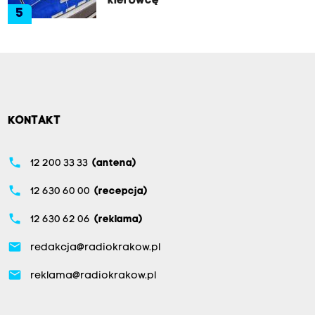
kierowcę
5
KONTAKT
phone
12 200 33 33
(antena)
phone
12 630 60 00
(recepcja)
phone
12 630 62 06
(reklama)
email
redakcja@radiokrakow.pl
email
reklama@radiokrakow.pl