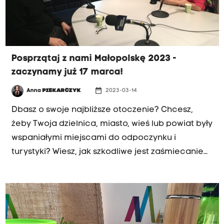
człowiek.
Posprzątaj z nami Małopolskę 2023 -
zaczynamy już 17 marca!
date_range
Anna
PIEKARCZYK
2023-03-14
Dbasz o swoje najbliższe otoczenie? Chcesz,
żeby Twoja dzielnica, miasto, wieś lub powiat były
wspaniałymi miejscami do odpoczynku i
turystyki? Wiesz, jak szkodliwe jest zaśmiecanie
terenów zielonych? Przyłącz się do inicjatywy
Urzędu Marszałkowskiego i posprzątaj z nami
Małopolskę! Akcja ruszy 17 marca i potrwa do 21
kwietnia 2023 r.