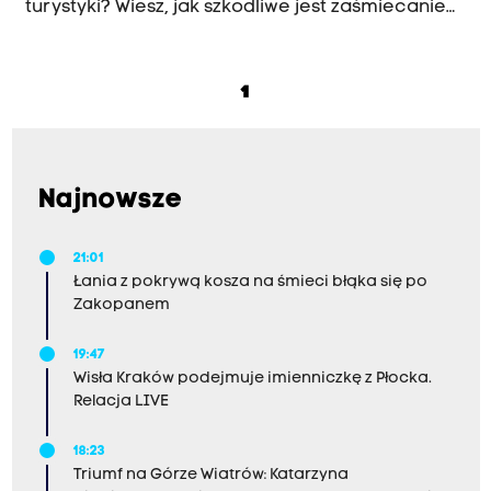
turystyki? Wiesz, jak szkodliwe jest zaśmiecanie
terenów zielonych? Przyłącz się do inicjatywy
Urzędu Marszałkowskiego i posprzątaj z nami
1
Małopolskę!
Najnowsze
21:01
Łania z pokrywą kosza na śmieci błąka się po
Zakopanem
19:47
Wisła Kraków podejmuje imienniczkę z Płocka.
Relacja LIVE
18:23
Triumf na Górze Wiatrów: Katarzyna