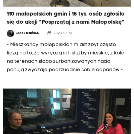
110 małopolskich gmin i 15 tys. osób zgłosiło
się do akcji "Posprzątaj z nami Małopolskę"
date_range
Jacek
BAŃKA
2023-03-16
- Mieszkańcy małopolskich miast zbyt często
liczą na to, że wyręczą ich służby miejskie, z kolei
na terenach słabo zurbanizowanych nadal
panują zwyczaje podrzucanie sobie odpadów -
tak o kolejnej akcji "Posprzątaj z nami
Małopolskę" mówi Józef Gawron, wicemarszałek
województwa małopolskiego. Druga edycja
akcji, która rozpocznie się w najbliższy piątek w
Proszowicach, potrwa aż do 21 kwietnia. Jak
przekonuje Gawron, w całym systemie
gospodarki odpadami najsłabszym ogniwem jest