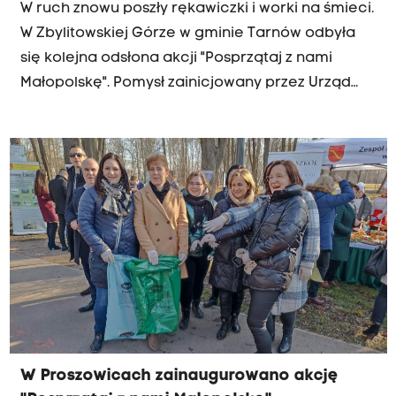
W ruch znowu poszły rękawiczki i worki na śmieci.
W Zbylitowskiej Górze w gminie Tarnów odbyła
się kolejna odsłona akcji "Posprzątaj z nami
Małopolskę". Pomysł zainicjowany przez Urząd
Marszałkowski ma na celu motywowanie
mieszkańców Małopolski do dbania o swoja małą
ojczyznę. W kilkudziesięciu miejscach w regionie
organizowane będą akcje sprzątania terenów
zielonych.
W Proszowicach zainaugurowano akcję