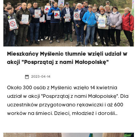
Mieszkańcy Myślenic tłumnie wzięli udział w
akcji "Posprzątaj z nami Małopolskę"
date_range
2023-04-14
Około 300 osób z Myślenic wzięło 14 kwietnia
udział w akcji "Posprzątaj z nami Małopolskę". Dla
uczestników przygotowano rękawiczki i aż 600
worków na śmieci. Dzieci, młodzież i dorośli
posprzątali szlak turystyczny na Uklejnę oraz
rejon Zarabia.