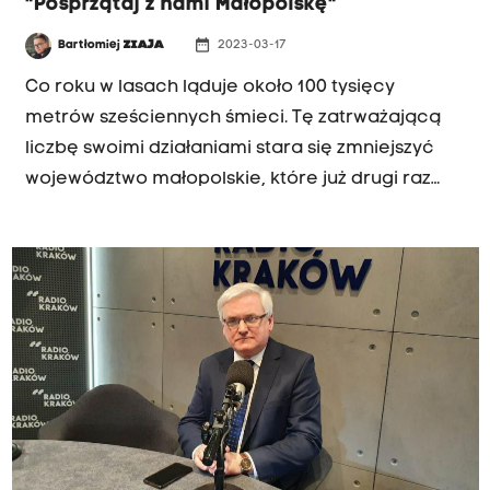
"Posprzątaj z nami Małopolskę"
date_range
Bartłomiej
ZIAJA
2023-03-17
Co roku w lasach ląduje około 100 tysięcy
metrów sześciennych śmieci. Tę zatrważającą
liczbę swoimi działaniami stara się zmniejszyć
województwo małopolskie, które już drugi raz
organizuje akcję "Posprzątaj z nami Małopolskę".
Inauguracja akcji odbyła się w Proszowicach.