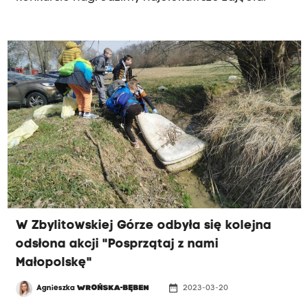
W Zbylitowskiej Górze odbyła się kolejna
odsłona akcji "Posprzątaj z nami
Małopolskę"
date_range
Agnieszka
WROŃSKA-BĘBEN
2023-03-20