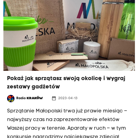
Pokaż jak sprzątasz swoją okolicę i wygraj
zestawy gadżetów
date_range
Radio
KRAKÓW
2023-04-13
KONKURS
Sprzątanie Małopolski trwa już prawie miesiąc –
najwyższy czas na zaprezentowanie efektów
Waszej pracy w terenie. Aparaty w ruch – w tym
konkursie nagrodzimy najciekawsze zdjęcia!