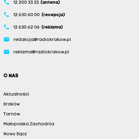
phone
12 200 33 33
(antena)
phone
12 630 60 00
(recepcja)
phone
12 630 62 06
(reklama)
email
redakcja@radiokrakow.pl
email
reklama@radiokrakow.pl
O NAS
Aktualności
Kraków
Tarnów
Małopolska Zachodnia
Nowy Sącz