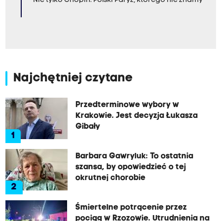
Nie tylko Chopin. Polski Paryż, którego nie znamy
Najchętniej czytane
Przedterminowe wybory w
Krakowie. Jest decyzja Łukasza
Gibały
1
Barbara Gawryluk: To ostatnia
szansa, by opowiedzieć o tej
okrutnej chorobie
2
Śmiertelne potrącenie przez
pociąg w Rzozowie. Utrudnienia na