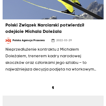
Polski Związek Narciarski potwierdził
odejście Michala Doleżala
date_range
Polska Agencja Prasowa
2022-03-29
Nieprzedłużenie kontraktu z Michalem
Doleżalem, trenerem kadry narodowej
skoczków oraz członkami jego sztabu – to
najważniejsza decyzja podjęta na wtorkowym
posiedzeniu prezydium Polskiego Związku
Narciarskiego. Jego następcą ma zostać
1
Austriak Thomas Thurnbichler.