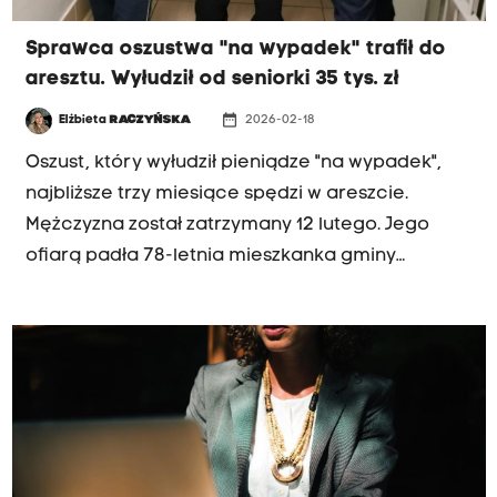
Sprawca oszustwa "na wypadek" trafił do
aresztu. Wyłudził od seniorki 35 tys. zł
date_range
Elżbieta
RACZYŃSKA
2026-02-18
Oszust, który wyłudził pieniądze "na wypadek",
najbliższe trzy miesiące spędzi w areszcie.
Mężczyzna został zatrzymany 12 lutego. Jego
ofiarą padła 78-letnia mieszkanka gminy
Komcyrzów – Luborzyca. Seniorka straciła ponad
35 tysięcy złotych.