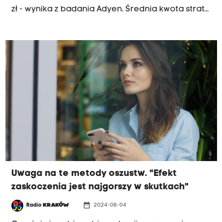
zł - wynika z badania Adyen. Średnia kwota strat
polskiego konsumenta na osobę to 1,8 tys. zł
Uwaga na te metody oszustw. "Efekt
zaskoczenia jest najgorszy w skutkach"
date_range
Radio
KRAKÓW
2024-08-04