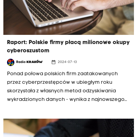
Raport: Polskie firmy płacą milionowe okupy
cyberoszustom
date_range
Radio
KRAKÓW
2024-07-13
Ponad połowa polskich firm zaatakowanych
przez cyberprzestępców w ubiegłym roku
skorzystała z własnych metod odzyskiwania
wykradzionych danych - wynika z najnowszego
raportu "State of Ransomware Poland 2024."