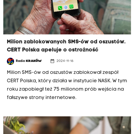
Milion zablokowanych SMS-ów od oszustów.
CERT Polska apeluje o ostrożność
date_range
Radio
KRAKÓW
2024-11-16
Milion SMS-ów od oszustów zablokował zespół
CERT Polska, który działa w instytucie NASK. W tym
roku zapobiegł też 75 milionom prób wejścia na
fałszywe strony internetowe.