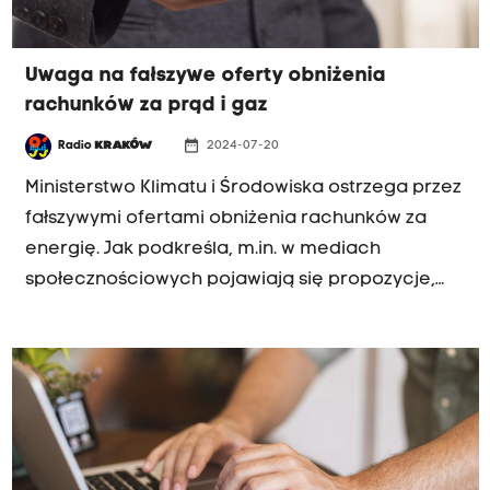
Uwaga na fałszywe oferty obniżenia
rachunków za prąd i gaz
date_range
Radio
KRAKÓW
2024-07-20
Ministerstwo Klimatu i Środowiska ostrzega przez
fałszywymi ofertami obniżenia rachunków za
energię. Jak podkreśla, m.in. w mediach
społecznościowych pojawiają się propozycje,
rzekomo gwarantujące obniżenie rachunków.