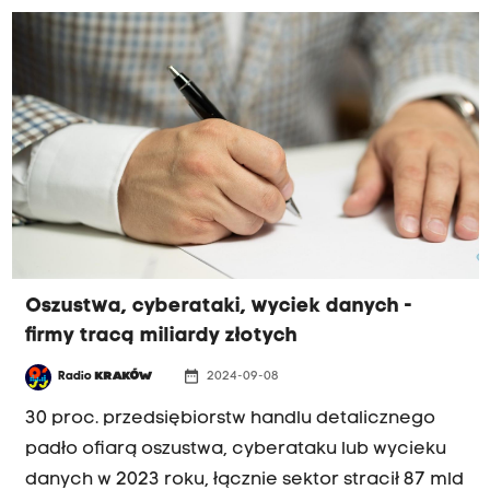
Oszustwa, cyberataki, wyciek danych -
firmy tracą miliardy złotych
date_range
Radio
KRAKÓW
2024-09-08
30 proc. przedsiębiorstw handlu detalicznego
padło ofiarą oszustwa, cyberataku lub wycieku
danych w 2023 roku, łącznie sektor stracił 87 mld