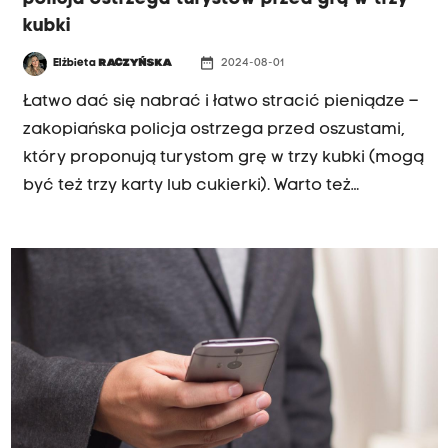
kubki
date_range
Elżbieta
RACZYŃSKA
2024-08-01
Łatwo dać się nabrać i łatwo stracić pieniądze –
zakopiańska policja ostrzega przed oszustami,
który proponują turystom grę w trzy kubki (mogą
być też trzy karty lub cukierki). Warto też
wiedzieć, że osoby cieszące się z wygranej
współpracują z naciągaczami.