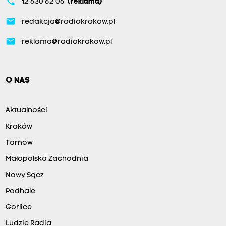
phone
12 630 62 06
(reklama)
email
redakcja@radiokrakow.pl
email
reklama@radiokrakow.pl
O NAS
Aktualności
Kraków
Tarnów
Małopolska Zachodnia
Nowy Sącz
Podhale
Gorlice
Ludzie Radia