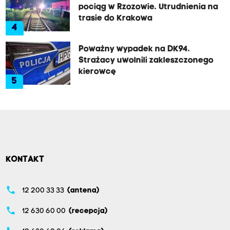
pociąg w Rzozowie. Utrudnienia na
trasie do Krakowa
4
Poważny wypadek na DK94.
Strażacy uwolnili zakleszczonego
kierowcę
5
KONTAKT
phone
12 200 33 33
(antena)
phone
12 630 60 00
(recepcja)