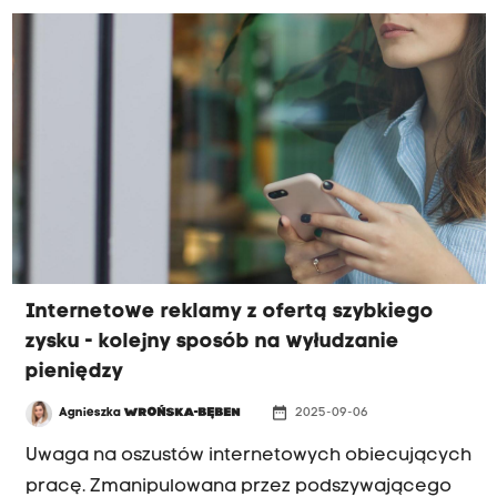
w załączony link.
Internetowe reklamy z ofertą szybkiego
zysku - kolejny sposób na wyłudzanie
pieniędzy
date_range
Agnieszka
WROŃSKA-BĘBEN
2025-09-06
Uwaga na oszustów internetowych obiecujących
pracę. Zmanipulowana przez podszywającego