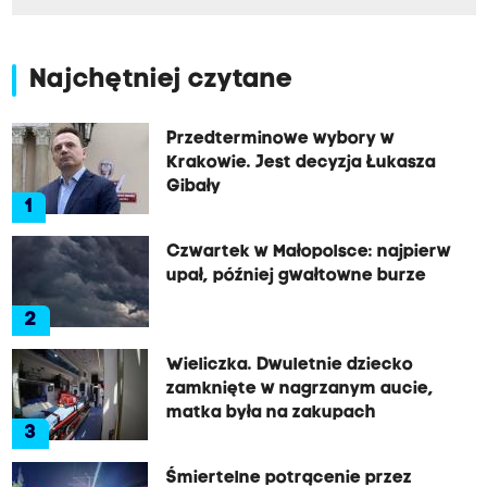
Najchętniej czytane
Przedterminowe wybory w
Krakowie. Jest decyzja Łukasza
Gibały
1
Czwartek w Małopolsce: najpierw
upał, później gwałtowne burze
2
Wieliczka. Dwuletnie dziecko
zamknięte w nagrzanym aucie,
matka była na zakupach
3
Śmiertelne potrącenie przez