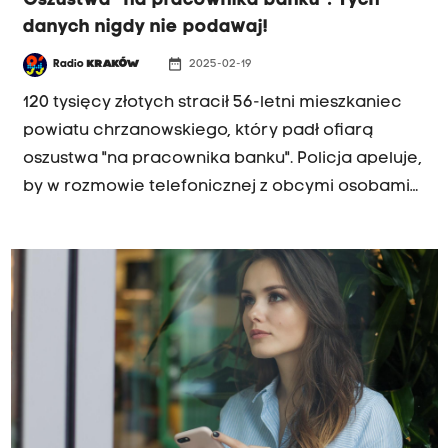
Oszustwa "na pracownika banku". Tych
danych nigdy nie podawaj!
date_range
Radio
KRAKÓW
2025-02-19
120 tysięcy złotych stracił 56-letni mieszkaniec
powiatu chrzanowskiego, który padł ofiarą
oszustwa "na pracownika banku". Policja apeluje,
by w rozmowie telefonicznej z obcymi osobami
nigdy nie podawać loginu i hasła do konta
bankowego, ani kodu autoryzacyjnego sms.