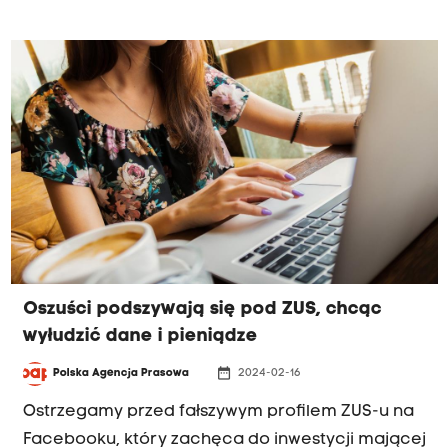
przeprowadzonego pod patronatem Urzędu
Ochrony Danych Osobowych. Co są dane
osobowe i na co powinniśmy szczególnie
uważać?
Oszuści podszywają się pod ZUS, chcąc
wyłudzić dane i pieniądze
date_range
Polska Agencja Prasowa
2024-02-16
Ostrzegamy przed fałszywym profilem ZUS-u na
Facebooku, który zachęca do inwestycji mającej