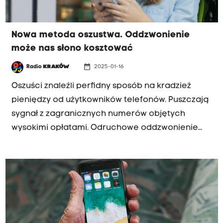
Nowa metoda oszustwa. Oddzwonienie
może nas słono kosztować
date_range
Radio
KRAKÓW
2025-01-16
Oszuści znaleźli perfidny sposób na kradzież
pieniędzy od użytkowników telefonów. Puszczają
sygnał z zagranicznych numerów objętych
wysokimi opłatami. Odruchowe oddzwonienie
może nas słono kosztować.