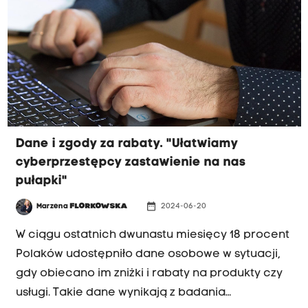
Dane i zgody za rabaty. "Ułatwiamy
cyberprzestępcy zastawienie na nas
pułapki"
date_range
Marzena
FLORKOWSKA
2024-06-20
WOS
W ciągu ostatnich dwunastu miesięcy 18 procent
Polaków udostępniło dane osobowe w sytuacji,
gdy obiecano im zniżki i rabaty na produkty czy
usługi. Takie dane wynikają z badania