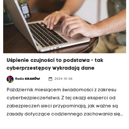
Uśpienie czujności to podstawa - tak
cyberprzestępcy wykradają dane
date_range
Radio
KRAKÓW
2024-10-06
Październik miesiącem świadomości z zakresu
cyberbezpieczeństwa. Z tej okazji eksperci od
zabezpieczeń sieci przypominają, jak ważne są
zasady dotyczące codziennego zachowania się
w świecie wirtualnym.