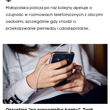
Małopolska policja po raz kolejny apeluje o
czujność w rozmowach telefonicznych z obcymi
osobami, szczególnie gdy chodzi o
przekazywanie pieniędzy i udostępnianie
danych. W ostatnich dniach policjanci przyjęli
zgłoszenia od dwojga poszkodowanych
mieszkańców naszego regionu. Oboje stracili
duże sumy pieniędzy.