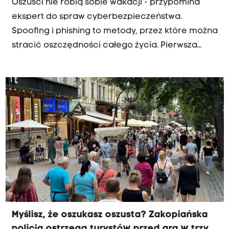
Oszuści nie robią sobie wakacji - przypomina
ekspert do spraw cyberbezpieczeństwa.
Spoofing i phishing to metody, przez które można
stracić oszczędności całego życia. Pierwsza
polega na podszywaniu się pod między innymi
banki i urzędy, a druga na tworzeniu fałszywych
stron internetowych, które wyglądają jak
autentyczne.
Myślisz, że oszukasz oszusta? Zakopiańska
policja ostrzega turystów przed grą w trzy