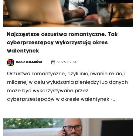
Najczęstsze oszustwa romantyczne. Tak
cyberprzestępcy wykorzystują okres
walentynek
date_range
Radio
KRAKÓW
2026-02-14
Oszustwa romantyczne, czyli inicjowanie relacji
miłosnej w celu wyłudzania pieniędzy lub danych
może być wykorzystywane przez
cyberprzestępców w okresie walentynek -
przyznaje ekspertka NASK Anna Kwaśnik. W 2025
r. Centralne Biuro Zwalczania
Cyberprzestępczości odnotowało 244 takie
przypadki.