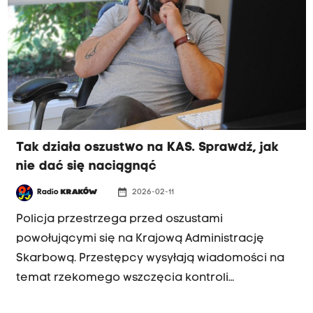
Tak działa oszustwo na KAS. Sprawdź, jak
nie dać się naciągnąć
date_range
Radio
KRAKÓW
2026-02-11
Policja przestrzega przed oszustami
powołującymi się na Krajową Administrację
Skarbową. Przestępcy wysyłają wiadomości na
temat rzekomego wszczęcia kontroli
podatkowej i nakłaniają odbiorców do kliknięcia