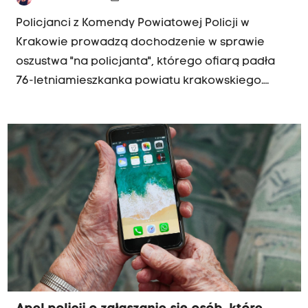
Policjanci z Komendy Powiatowej Policji w
Krakowie prowadzą dochodzenie w sprawie
oszustwa "na policjanta", którego ofiarą padła
76-letniamieszkanka powiatu krakowskiego.
Seniorka uwierzyła oszustom, że jej pieniądze są
zagrożone i pozostawiła je w umówionym
miejscu. Policja zatrzymała zamieszaną w
oszustwo 16-latkę. Przy nieletniej znaleźli całą
gotówkę utraconą przez seniorkę.