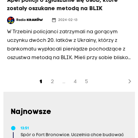
Apel policji o zgłaszanie się osób, które
zostały oszukane metodą na BLIK
date_range
Radio
KRAKÓW
2024-02-13
W Trzebini policjanci zatrzymali na gorącym
uczynku dwóch 20. latków z Ukrainy, którzy z
bankomatu wypłacali pieniądze pochodzące z
oszustwa metodą na BLIK. Mieli przy sobie blisko
47 tysięcy złotych w gotówce.
chevron_right
1
2
4
5
...
Najnowsze
13:51
Spór o Fort Bronowice. Uczelnia chce budować