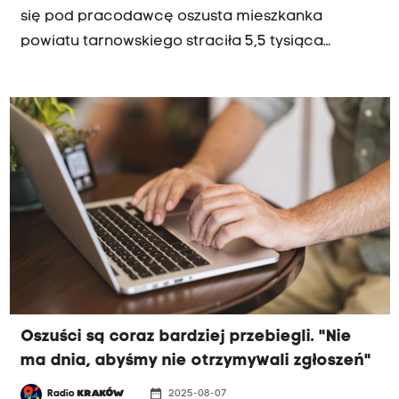
się pod pracodawcę oszusta mieszkanka
powiatu tarnowskiego straciła 5,5 tysiąca
złotych.
Oszuści są coraz bardziej przebiegli. "Nie
ma dnia, abyśmy nie otrzymywali zgłoszeń"
date_range
Radio
KRAKÓW
2025-08-07