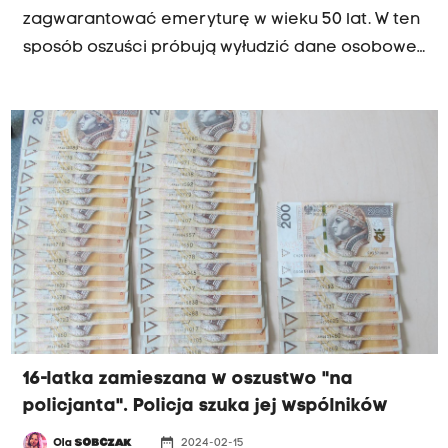
zagwarantować emeryturę w wieku 50 lat. W ten
sposób oszuści próbują wyłudzić dane osobowe
oraz pieniądze Polaków - ostrzega Zakład
Ubezpieczeń Społecznych.
16-latka zamieszana w oszustwo "na
policjanta". Policja szuka jej wspólników
date_range
Ola
SOBCZAK
2024-02-15