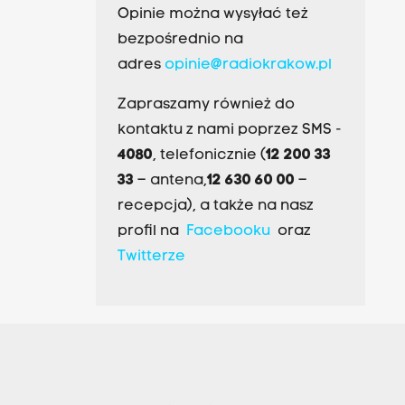
Opinie można wysyłać też
bezpośrednio na
adres
opinie@radiokrakow.pl
Zapraszamy również do
kontaktu z nami poprzez SMS -
4080
, telefonicznie (
12 200 33
33
– antena,
12 630 60 00
–
recepcja), a także na nasz
profil na
Facebooku
oraz
Twitterze