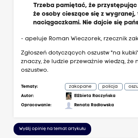
Trzeba pamiętać, że przystępując 
że osoby cieszące się z wygranej
naciągaczkami. Nie dajcie się pa
- apeluje Roman Wieczorek, rzecznik zako
Zgłoszeń dotyczących oszustw "na kubki"
znaczy, że ludzie przeważnie wiedzą, że n
oszustwo.
Tematy:
zakopane
policja
osz
Autor:
Elżbieta Raczyńska
Opracowanie:
Renata Radłowska
Wyślij opinię na temat artykułu