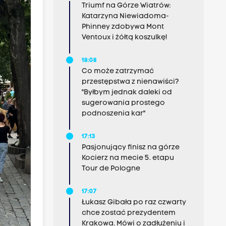
Triumf na Górze Wiatrów:
Katarzyna Niewiadoma-
Phinney zdobywa Mont
Ventoux i żółtą koszulkę!
18:08
Co może zatrzymać
przestępstwa z nienawiści?
"Byłbym jednak daleki od
sugerowania prostego
podnoszenia kar"
17:13
Pasjonujący finisz na górze
Kocierz na mecie 5. etapu
Tour de Pologne
17:07
Łukasz Gibała po raz czwarty
chce zostać prezydentem
Krakowa. Mówi o zadłużeniu i