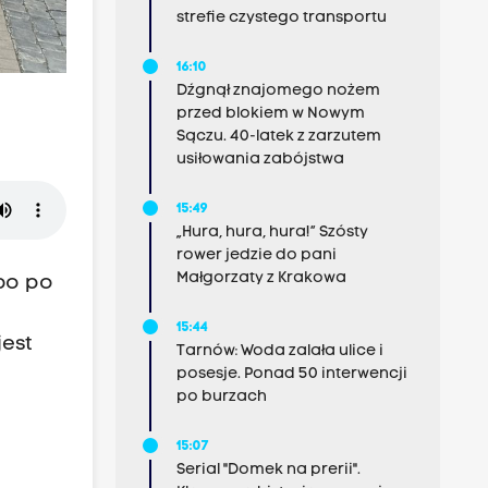
strefie czystego transportu
16:10
Dźgnął znajomego nożem
przed blokiem w Nowym
Sączu. 40-latek z zarzutem
usiłowania zabójstwa
15:49
„Hura, hura, hura!” Szósty
rower jedzie do pani
Małgorzaty z Krakowa
lbo po
15:44
est
Tarnów: Woda zalała ulice i
posesje. Ponad 50 interwencji
po burzach
15:07
Serial "Domek na prerii".