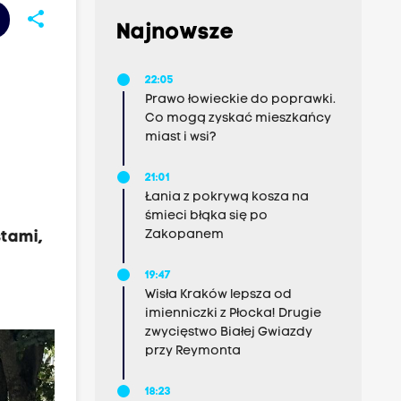
share
Najnowsze
22:05
Prawo łowieckie do poprawki.
Co mogą zyskać mieszkańcy
miast i wsi?
21:01
Łania z pokrywą kosza na
śmieci błąka się po
Zakopanem
stami,
19:47
Wisła Kraków lepsza od
imienniczki z Płocka! Drugie
zwycięstwo Białej Gwiazdy
przy Reymonta
18:23