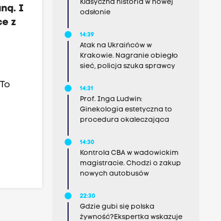
Klasyczna historia w nowej
ną. I
odsłonie
ce z
14:39
Atak na Ukraińców w
Krakowie. Nagranie obiegło
sieć, policja szuka sprawcy
 To
14:31
Prof. Inga Ludwin:
Ginekologia estetyczna to
procedura okaleczająca
14:30
Kontrola CBA w wadowickim
magistracie. Chodzi o zakup
nowych autobusów
22:30
Gdzie gubi się polska
żywność?Ekspertka wskazuje