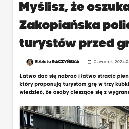
Myślisz, że oszuk
Zakopiańska poli
turystów przed gr
date_range
Elżbieta
RACZYŃSKA
Czwartek, 2024.08
Łatwo dać się nabrać i łatwo stracić pie
który proponują turystom grę w trzy kubki
wiedzieć, że osoby cieszące się z wygran