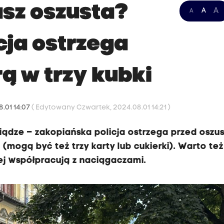
asz oszusta?
A
A
A
cja ostrzega
ą w trzy kubki
.01 14:07
( Edytowany Czwartek, 2024.08.01 14:21 )
niądze – zakopiańska policja ostrzega przed oszu
 (mogą być też trzy karty lub cukierki). Warto też
ej współpracują z naciągaczami.