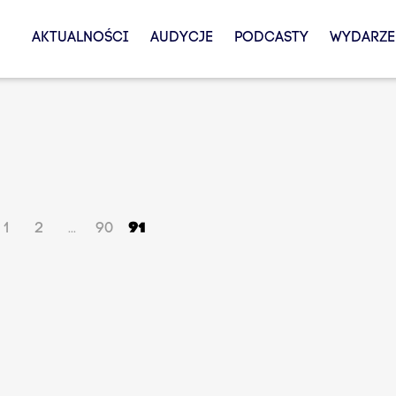
AKTUALNOŚCI
AUDYCJE
PODCASTY
WYDARZE
1
2
90
91
...