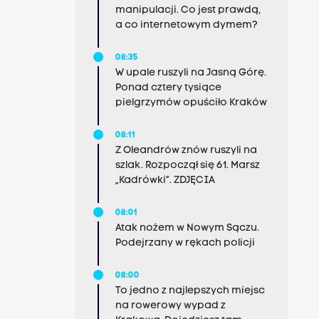
manipulacji. Co jest prawdą,
a co internetowym dymem?
08:35
W upale ruszyli na Jasną Górę.
Ponad cztery tysiące
pielgrzymów opuściło Kraków
08:11
Z Oleandrów znów ruszyli na
szlak. Rozpoczął się 61. Marsz
„Kadrówki”. ZDJĘCIA
08:01
Atak nożem w Nowym Sączu.
Podejrzany w rękach policji
08:00
To jedno z najlepszych miejsc
na rowerowy wypad z