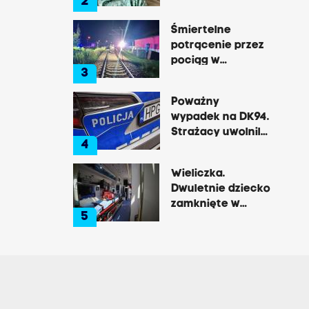
2
by opowiedzieć o
tej okrutnej
Śmiertelne
chorobie
potrącenie przez
pociąg w
3
Rzozowie.
Utrudnienia na
Poważny
trasie do Krakowa
wypadek na DK94.
Strażacy uwolnili
4
zakleszczonego
kierowcę
Wieliczka.
Dwuletnie dziecko
zamknięte w
5
nagrzanym aucie,
matka była na
zakupach