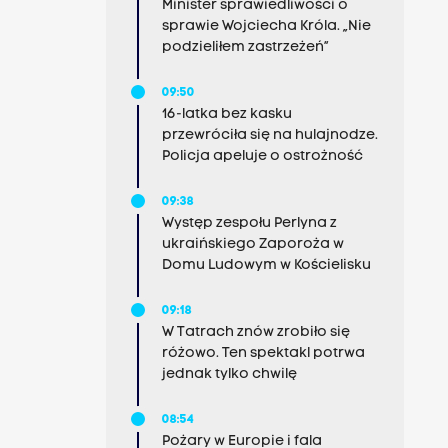
Minister sprawiedliwości o
sprawie Wojciecha Króla. „Nie
podzieliłem zastrzeżeń”
09:50
16-latka bez kasku
przewróciła się na hulajnodze.
Policja apeluje o ostrożność
09:38
Występ zespołu Perlyna z
ukraińskiego Zaporoża w
Domu Ludowym w Kościelisku
09:18
W Tatrach znów zrobiło się
różowo. Ten spektakl potrwa
jednak tylko chwilę
08:54
Pożary w Europie i fala