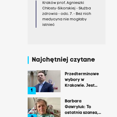
Kraków prof. Agnieszki
Chłosty-Sikorskiej - Służba
zdrowia - odc. 7. - Bez nich
medycyna nie mogłaby
istnieć
Najchętniej czytane
Przedterminowe
wybory w
Krakowie. Jest
1
decyzja Łukasza
Gibały
Barbara
Gawryluk: To
ostatnia szansa,