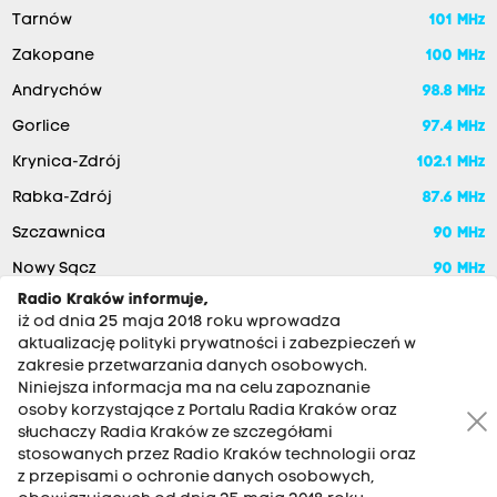
Tarnów
101 MHz
Zakopane
100 MHz
Andrychów
98.8 MHz
Gorlice
97.4 MHz
Krynica-Zdrój
102.1 MHz
Rabka-Zdrój
87.6 MHz
Szczawnica
90 MHz
Nowy Sącz
90 MHz
Radio Kraków informuje,
iż od dnia 25 maja 2018 roku wprowadza
aktualizację polityki prywatności i zabezpieczeń w
zakresie przetwarzania danych osobowych.
Niniejsza informacja ma na celu zapoznanie
osoby korzystające z Portalu Radia Kraków oraz
słuchaczy Radia Kraków ze szczegółami
stosowanych przez Radio Kraków technologii oraz
RADIO KRAKÓW SA. Aleja Juliusza Słowackiego 22, 30-007
z przepisami o ochronie danych osobowych,