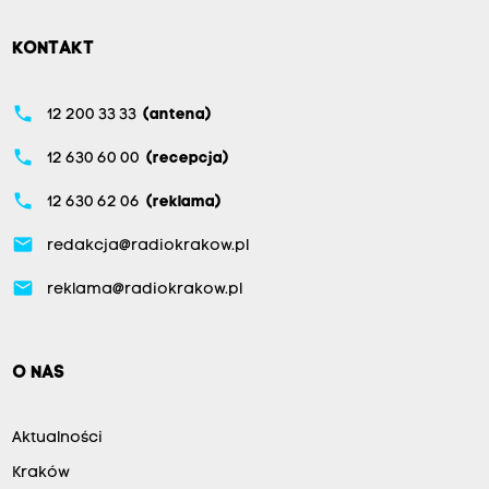
KONTAKT
phone
12 200 33 33
(antena)
phone
12 630 60 00
(recepcja)
phone
12 630 62 06
(reklama)
email
redakcja@radiokrakow.pl
email
reklama@radiokrakow.pl
O NAS
Aktualności
Kraków