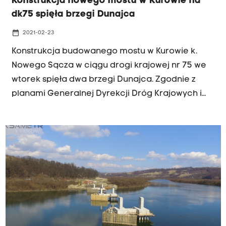
Konstrukcja nowego mostu w Kurowie na
dk75 spięła brzegi Dunajca
date_range
2021-02-23
Konstrukcja budowanego mostu w Kurowie k.
Nowego Sącza w ciągu drogi krajowej nr 75 we
wtorek spięła dwa brzegi Dunajca. Zgodnie z
planami Generalnej Dyrekcji Dróg Krajowych i
Autostrad samochody pojadą nową przeprawą
w październiku tego roku.