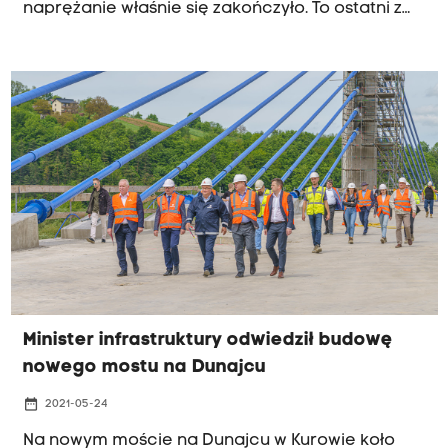
naprężanie właśnie się zakończyło. To ostatni z
kluczowych etapów budowy przeprawy, która
ma być otwarta w październiku tego roku.
Minister infrastruktury odwiedził budowę
nowego mostu na Dunajcu
date_range
2021-05-24
Na nowym moście na Dunajcu w Kurowie koło