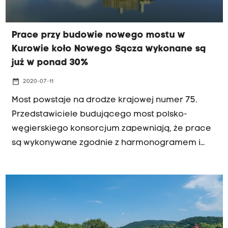
Prace przy budowie nowego mostu w
Kurowie koło Nowego Sącza wykonane są
już w ponad 30%
date_range
2020-07-11
Most powstaje na drodze krajowej numer 75.
Przedstawiciele budującego most polsko-
węgierskiego konsorcjum zapewniają, że prace
są wykonywane zgodnie z harmonogramem i
zaplanowany na jesień 2021 roku termin oddania
przeprawy nie jest zagrożony.