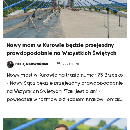
Nowy most w Kurowie będzie przejezdny
prawdopodobnie na Wszystkich Świętych
date_range
Maciej
SKOWRONEK
2021-10-18
Nowy most w Kurowie na trasie numer 75 Brzesko
- Nowy Sącz będzie przejezdny prawdopodobnie
na Wszystkich Świętych. "Taki jest plan" -
powiedział w rozmowie z Radiem Kraków Tomasz
Pałasiński z Generalnej Dyrekcji Dróg Krajowych i
Autostrad.