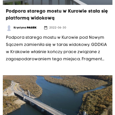
Podpora starego mostu w Kurowie stała się
platformą widokową
date_range
Krystyna
PASEK
2022-06-30
Podpora starego mostu w Kurowie pod Nowym
Sączem zamieniła się w taras widokowy. GDDKiA
w Krakowie właśnie kończy prace związane z
zagospodarowaniem tego miejsca. Fragment
starej przeprawy na brzegu Dunajca chronią
teraz barierki, a wkrótce pojawią się tam ławki.