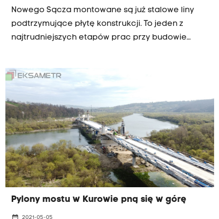
Nowego Sącza montowane są już stalowe liny
podtrzymujące płytę konstrukcji. To jeden z
najtrudniejszych etapów prac przy budowie
przeprawy, ale wszystko przebiega zgodnie z
harmonogramem. W poniedziałek plac budowy
odwiedził Minister Infrastruktury Andrzej
Adamczyk, który jednak potwierdził, że budowa
pozostałych elementów tzw. Sądeczanki, czyli
nowej drogi łączącej Nowy Sącz z autostradą A4,
znacząco się opóźnia.
Pylony mostu w Kurowie pną się w górę
date_range
2021-05-05