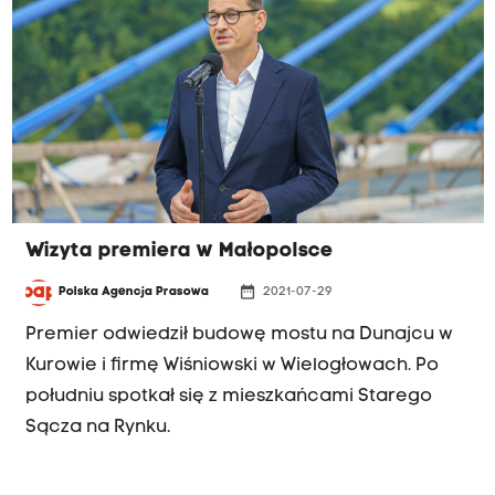
Wizyta premiera w Małopolsce
date_range
Polska Agencja Prasowa
2021-07-29
Premier odwiedził budowę mostu na Dunajcu w
Kurowie i firmę Wiśniowski w Wielogłowach. Po
południu spotkał się z mieszkańcami Starego
Sącza na Rynku.