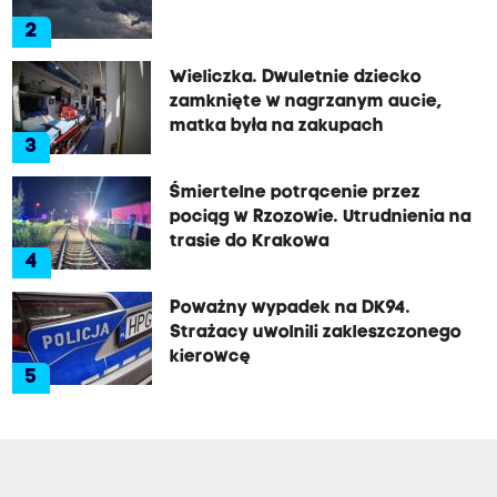
2
Wieliczka. Dwuletnie dziecko
zamknięte w nagrzanym aucie,
matka była na zakupach
3
Śmiertelne potrącenie przez
pociąg w Rzozowie. Utrudnienia na
trasie do Krakowa
4
Poważny wypadek na DK94.
Strażacy uwolnili zakleszczonego
kierowcę
5