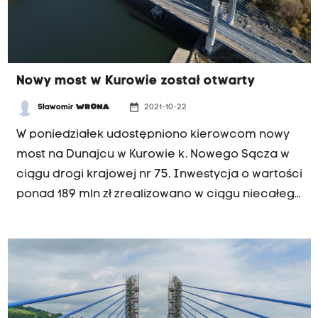
Nowy most w Kurowie został otwarty
date_range
Sławomir
WRONA
2021-10-22
W poniedziałek udostępniono kierowcom nowy
most na Dunajcu w Kurowie k. Nowego Sącza w
ciągu drogi krajowej nr 75. Inwestycja o wartości
ponad 189 mln zł zrealizowano w ciągu niecałego
2,5 roku. W przyszłości obiekt znajdzie się na
trasie tzw. „sądeczanki”.