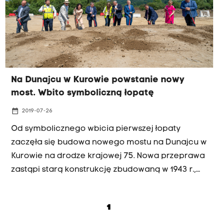
Na Dunajcu w Kurowie powstanie nowy
most. Wbito symboliczną łopatę
date_range
2019-07-26
Od symbolicznego wbicia pierwszej łopaty
zaczęła się budowa nowego mostu na Dunajcu w
Kurowie na drodze krajowej 75. Nowa przeprawa
zastąpi starą konstrukcję zbudowaną w 1943 r.,
której stan zaczyna zagrażać bezpieczeństwu
podróżujących.
1