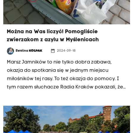
Można na Was liczyć! Pomogliście
zwierzakom z azylu w Myślenicach
date_range
Ewelina
KOŁPAK
2024-09-18
Marsz Jamników to nie tylko dobra zabawa,
okazja do spotkania się w jednym miejscu
miłośników tej rasy. To też okazja do pomocy. I
tym razem słuchacze Radia Kraków pokazali, że
można na nich liczyć!