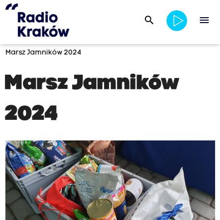
search
menu
Marsz Jamników 2024
Marsz Jamników
2024