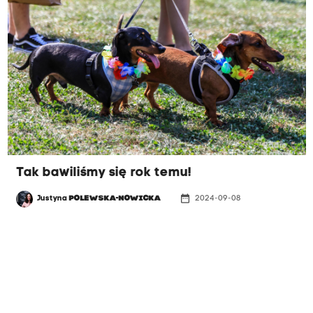
Tak bawiliśmy się rok temu!
date_range
Justyna
POLEWSKA-NOWICKA
2024-09-08
ZDJĘCIA