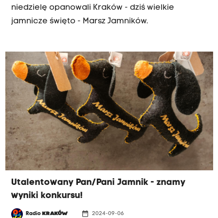
niedzielę opanowali Kraków - dziś wielkie
jamnicze święto - Marsz Jamników.
Utalentowany Pan/Pani Jamnik - znamy
wyniki konkursu!
date_range
Radio
KRAKÓW
2024-09-06