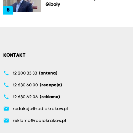
Gibały
5
KONTAKT
phone
12 200 33 33
(antena)
phone
12 630 60 00
(recepcja)
phone
12 630 62 06
(reklama)
email
redakcja@radiokrakow.pl
email
reklama@radiokrakow.pl