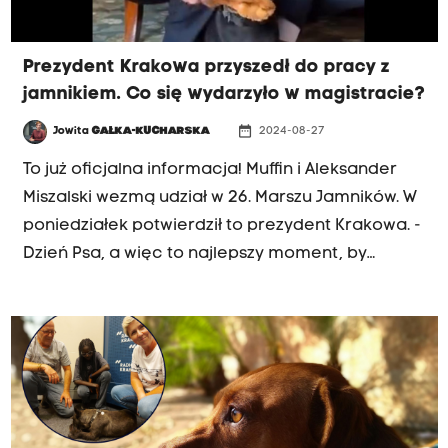
Prezydent Krakowa przyszedł do pracy z
jamnikiem. Co się wydarzyło w magistracie?
date_range
Jowita
GAŁKA-KUCHARSKA
2024-08-27
To już oficjalna informacja! Muffin i Aleksander
Miszalski wezmą udział w 26. Marszu Jamników. W
poniedziałek potwierdził to prezydent Krakowa. -
Dzień Psa, a więc to najlepszy moment, by
zaprosić Was na 26. Marsz Jamników
organizowany przez Radio Kraków i Krakowskie
Forum Kultury. Muffin oczywiście będzie – napisał
w mediach społecznościowych.