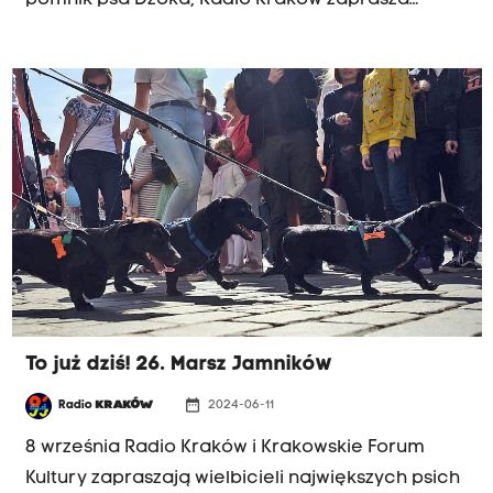
pomnik psa Dżoka, Radio Kraków zaprasza
miłośników i właścicieli jamników do wzięcia
udziału w konkursie, który ma udowodnić, że
jamnik jako największy psi indywidualista jest
również psem o wyjątkowych (a czasem
zadziwiających) talentach. Tytuł konkursu:
UTALENTOWANI PAN / PANI JAMNIK.
To już dziś! 26. Marsz Jamników
date_range
Radio
KRAKÓW
2024-06-11
8 września Radio Kraków i Krakowskie Forum
Kultury zapraszają wielbicieli największych psich