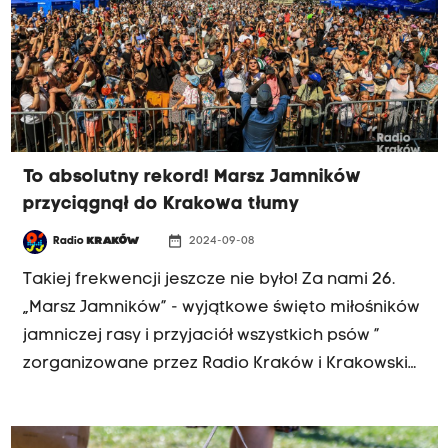
To absolutny rekord! Marsz Jamników
przyciągnął do Krakowa tłumy
date_range
Radio
KRAKÓW
2024-09-08
Takiej frekwencji jeszcze nie było! Za nami 26.
„Marsz Jamników” - wyjątkowe święto miłośników
jamniczej rasy i przyjaciół wszystkich psów ”
zorganizowane przez Radio Kraków i Krakowskie
Forum Kultury. Marsz zgromadził kilka tysięcy
uczestników.