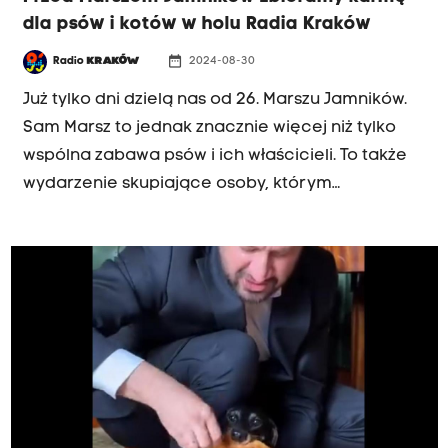
dla psów i kotów w holu Radia Kraków
date_range
Radio
KRAKÓW
2024-08-30
Już tylko dni dzielą nas od 26. Marszu Jamników.
Sam Marsz to jednak znacznie więcej niż tylko
wspólna zabawa psów i ich właścicieli. To także
wydarzenie skupiające osoby, którym
szczególnie leży na sercu dobro naszych
czworonożnych przyjaciół. A słuchacze Radia
Kraków wielokrotnie już udowadniali, że mają
wielkie serca. Dlatego, tradycyjnie już,
zachęcamy do włączenia się w zbiórkę karmy
dla psów i kotów - podopiecznych
Stowarzyszenia "Przytul Sierściucha". Zaczynamy
w poniedziałek 2 września.