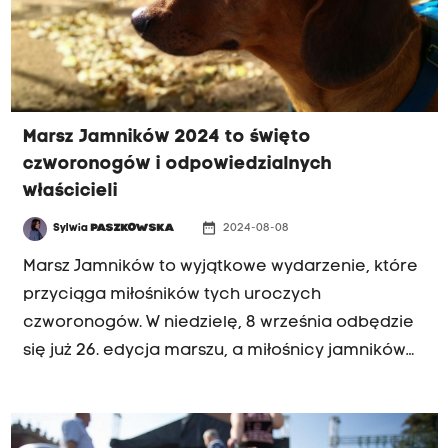
Marsz Jamników 2024 to święto
czworonogów i odpowiedzialnych
właścicieli
date_range
Sylwia
PASZKOWSKA
2024-08-08
Marsz Jamników to wyjątkowe wydarzenie, które
przyciąga miłośników tych uroczych
czworonogów. W niedzielę, 8 września odbędzie
się już 26. edycja marszu, a miłośnicy jamników
ponownie będą mogli wziąć udział w tej
sympatycznej imprezie. Trasa marszu będzie
przebiegać Bulwarem Czerwieńskim, a jego