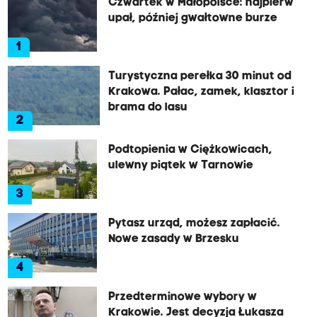
Czwartek w Małopolsce: najpierw
upał, później gwałtowne burze
1
Turystyczna perełka 30 minut od
Krakowa. Pałac, zamek, klasztor i
brama do lasu
2
Podtopienia w Ciężkowicach,
ulewny piątek w Tarnowie
3
Pytasz urząd, możesz zapłacić.
Nowe zasady w Brzesku
4
Przedterminowe wybory w
Krakowie. Jest decyzja Łukasza