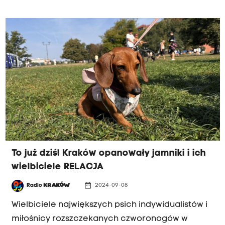
To już dziś! Kraków opanowały jamniki i ich
wielbiciele RELACJA
date_range
Radio
KRAKÓW
2024-09-08
Wielbiciele największych psich indywidualistów i
miłośnicy rozszczekanych czworonogów w