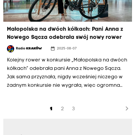
Małopolska na dwóch kółkach: Pani Anna z
Nowego Sącza odebrała swój nowy rower
date_range
Radio
KRAKÓW
2025-08-07
Kolejny rower w konkursie „Małopolska na dwóch
kółkach” odebrała pani Anna z Nowego Sącza.
Jak sama przyznała, nigdy wcześniej niczego w
żadnym konkursie nie wygrała, więc ogromna
radość wciąż miesza się u niej z lekkim
niedowierzaniem.
chevron_right
1
2
3