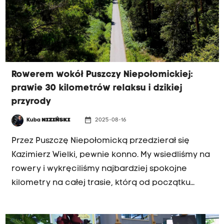
Rowerem wokół Puszczy Niepołomickiej:
prawie 30 kilometrów relaksu i dzikiej
przyrody
date_range
Kuba
NIZIŃSKI
2025-08-16
TRASA NR 8
Przez Puszczę Niepołomicką przedzierał się
Kazimierz Wielki, pewnie konno. My wsiedliśmy na
rowery i wykręciliśmy najbardziej spokojne
kilometry na całej trasie, którą od początku
wakacji przemierza „Małopolska na dwóch
kółkach”. Jedźcie tam śmiało, bo to idealne