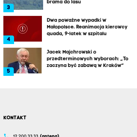
brama do lasu
3
Dwa poważne wypadki w
Małopolsce. Reanimacja kierowcy
quada, 9-latek w szpitalu
4
Jacek Majchrowski o
przedterminowych wyborach: „To
zaczyna być zabawą w Kraków”
5
KONTAKT
phone
12 200 33 33
(antena)