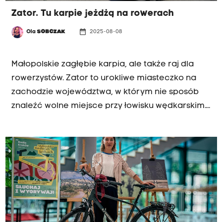
Zator. Tu karpie jeżdżą na rowerach
date_range
Ola
SOBCZAK
2025-08-08
MAŁOPOLSKA NA DWÓCH KÓŁKACH
Małopolskie zagłębie karpia, ale także raj dla
rowerzystów. Zator to urokliwe miasteczko na
zachodzie województwa, w którym nie sposób
znaleźć wolne miejsce przy łowisku wędkarskim.
Kojarzony głównie z największym w Polsce
parkiem rozrywki, ale w Zatorze jest znacznie
więcej do roboty. W ramach naszej letniej akcji
Małopolska na dwóch kółkach pokażemy
Państwu, gdzie warto się wybrać i co zobaczyć.
Poszukamy też przepisu na karpia, którego nie
czuć mułem!