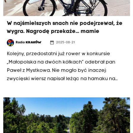
W najśmielszych snach nie podejrzewał, że
wygra. Nagrodę przekaże... mamie
date_range
Radio
KRAKÓW
2025-08-21
Kolejny, przedostatni już rower w konkursie
„Małopolska na dwóch kółkach” odebrał pan
Paweł z Mystkowa. Nie mogło być inaczej:
zwycięski wiersz napisał leżąc na hamaku na
tarasie, dla zabawy. Jak sam przyznaje, w
najśmielszych snach nie podejrzewał, że wygra. A
ponieważ jest zapalonym rowerzystą, swój nowy
rower oglądał długo i bardzo wnikliwie, a na
końcu westchnął z zachwytem: - Jest piękny!