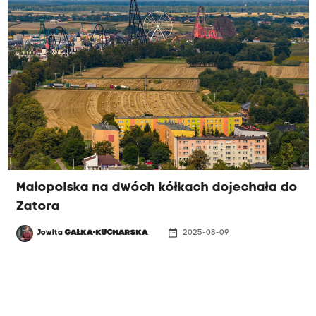
zostajemy w Zatorze do niedzieli), ale o jednym
spotkaniu opowiemy wam więcej, bo było
smaczne.
Małopolska na dwóch kółkach dojechała do
Zatora
date_range
Jowita
GAŁKA-KUCHARSKA
2025-08-09