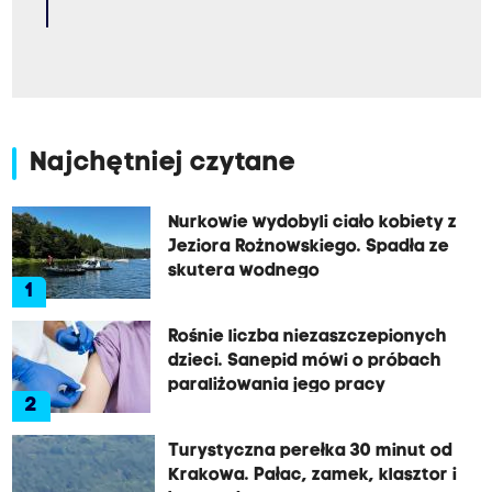
Najchętniej czytane
Nurkowie wydobyli ciało kobiety z
Jeziora Rożnowskiego. Spadła ze
skutera wodnego
1
Rośnie liczba niezaszczepionych
dzieci. Sanepid mówi o próbach
paraliżowania jego pracy
2
Turystyczna perełka 30 minut od
Krakowa. Pałac, zamek, klasztor i