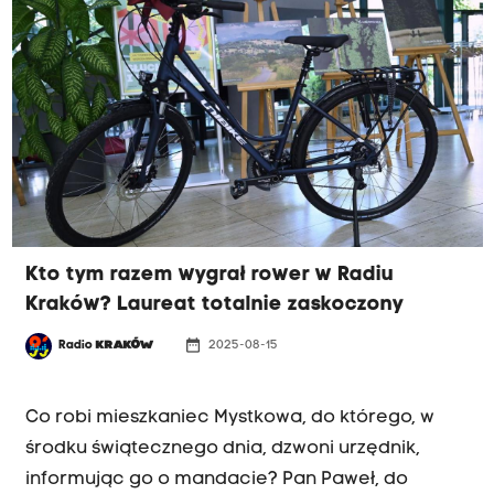
połączenie nowoczesności (infrastruktura
rowerowa) z dzikością (puszcza).
Kto tym razem wygrał rower w Radiu
Kraków? Laureat totalnie zaskoczony
date_range
Radio
KRAKÓW
2025-08-15
MAŁOPOLSKA NA DWÓCH KÓŁKACH
Co robi mieszkaniec Mystkowa, do którego, w
środku świątecznego dnia, dzwoni urzędnik,
informując go o mandacie? Pan Paweł, do