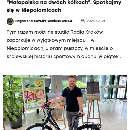
"Małopolska na dwóch kółkach". Spotkajmy
się w Niepołomicach
date_range
Magdalena
ZBYLUT-WIŚNIEWSKA
2025-08-21
Tym razem mobilne studio Radia Kraków
zaparkuje w wyjątkowym miejscu – w
Niepołomicach, u bram puszczy, w mieście o
królewskiej historii i sportowym duchu. W piątek
(23 sierpnia) zapraszamy na dziedziniec Zamku
Królewskiego, a w sobotę przenosimy się na
podegrodzie.