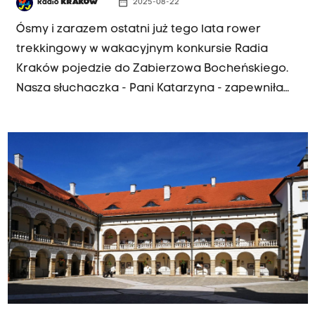
date_range
Radio
KRAKÓW
2025-08-22
Ósmy i zarazem ostatni już tego lata rower
trekkingowy w wakacyjnym konkursie Radia
Kraków pojedzie do Zabierzowa Bocheńskiego.
Nasza słuchaczka - Pani Katarzyna - zapewniła
sobie wygraną zabawną rymowanką o żądnym
przygód Franku.