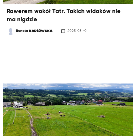
Rowerem wokół Tatr. Takich widoków nie
ma nigdzie
date_range
Renata
RADŁOWSKA
2025-08-10