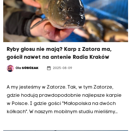
Ryby głosu nie mają? Karp z Zatora ma,
gościł nawet na antenie Radia Kraków
date_range
Ola
SOBCZAK
2025-08-09
MAŁOPOLSKA NA DWÓCH KÓŁKACH
A my jesteśmy w Zatorze. Tak, w tym Zatorze,
gdzie hodują prawdopodobnie najlepsze karpie
w Polsce. I gdzie gości "Małopolska na dwóch
kółkach". W naszym mobilnym studiu mieliśmy
świetnych gości, którzy opowiadali o tej
miejscowości i okolicach (i jeszcze będą, bo