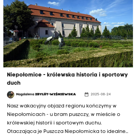
żądnym przygód Franku pisała na Mazurach.
Niepołomice - królewska historia i sportowy
duch
date_range
Magdalena
ZBYLUT-WIŚNIEWSKA
2025-08-24
Nasz wakacyjny objazd regionu kończymy w
Niepołomicach - u bram puszczy, w mieście o
królewskiej historii i sportowym duchu.
Otaczająca je Puszcza Niepołomicka to idealne