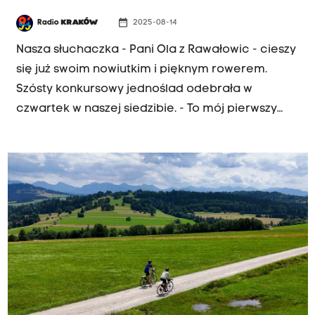
date_range
Radio
KRAKÓW
2025-08-14
Nasza słuchaczka - Pani Ola z Rawałowic - cieszy
się już swoim nowiutkim i pięknym rowerem.
Szósty konkursowy jednoślad odebrała w
czwartek w naszej siedzibie. - To mój pierwszy
własny, dorosły rower, jestem przeszczęśliwa -
powtarzała odbierając pojazd. - Jako dziecko
miałam, pamiętam, Reksia - taki śliczny zielony
rowerek, ale ten wygrany w konkursie jest
wyjątkowy, drugiego takiego nie ma.