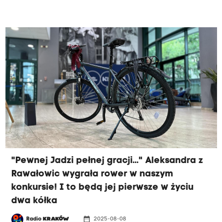
"Pewnej Jadzi pełnej gracji..." Aleksandra z
Rawałowic wygrała rower w naszym
konkursie! I to będą jej pierwsze w życiu
dwa kółka
date_range
Radio
KRAKÓW
2025-08-08