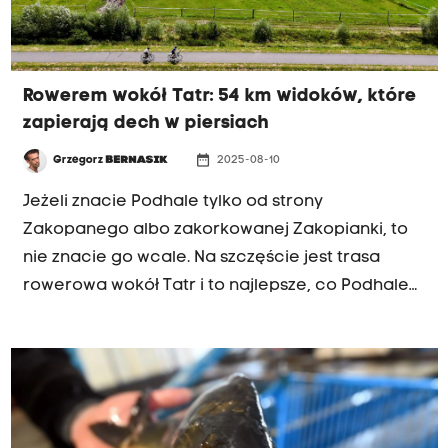
Rowerem wokół Tatr: 54 km widoków, które
zapierają dech w piersiach
date_range
Grzegorz
BERNASIK
2025-08-10
TRASA NR 7
Jeżeli znacie Podhale tylko od strony
Zakopanego albo zakorkowanej Zakopianki, to
nie znacie go wcale. Na szczęście jest trasa
rowerowa wokół Tatr i to najlepsze, co Podhale
mogło nam dać. „Małopolska na dwóch kółkach”
przemierzyła kawałek tej trasy. Jak było?
Szanowni Państwo, rewelacyjnie!