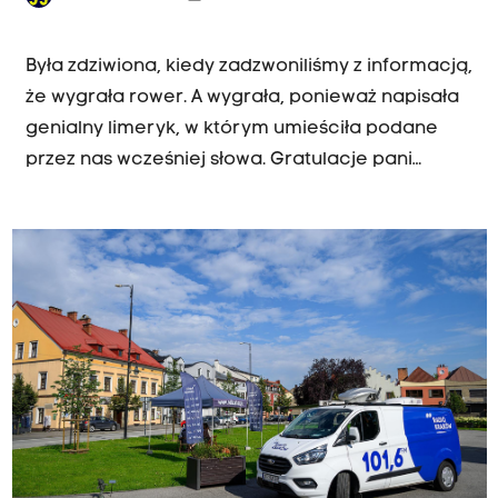
MAŁOPOLSKA NA DWÓCH KÓŁKACH
Była zdziwiona, kiedy zadzwoniliśmy z informacją,
że wygrała rower. A wygrała, ponieważ napisała
genialny limeryk, w którym umieściła podane
przez nas wcześniej słowa. Gratulacje pani
Aleksandro, ma pani wreszcie własny rower,
szerokiej drogi! A wszystkim słuchaczkom i
słuchaczom przypominamy, że w naszym
konkursie wciąż można zdobyć rower, bo
"Małopolska na dwóch kółkach" jedzie przecież
dalej.