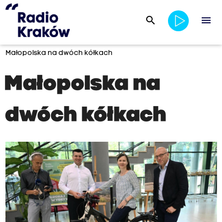
search
menu
Małopolska na dwóch kółkach
Małopolska na
dwóch kółkach