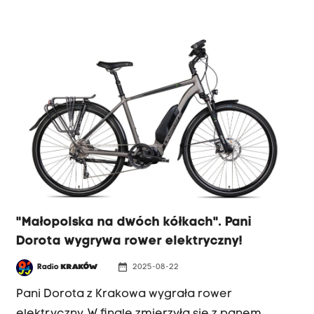
miejsce na relaks, wycieczki rowerowe, spacery
i kontakt z naturą. Dodatkowo, znajdziemy tu
liczne atrakcje kulturalne i kameralny klimat,
który sprzyja wypoczynkowi z dala od zgiełku
dużych miast.
"Małopolska na dwóch kółkach". Pani
Dorota wygrywa rower elektryczny!
date_range
Radio
KRAKÓW
2025-08-22
Pani Dorota z Krakowa wygrała rower