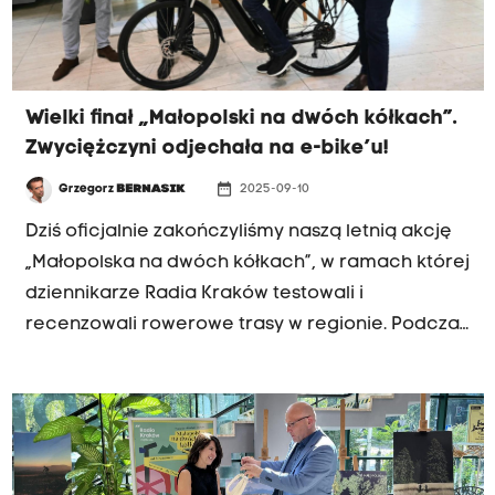
Wielki finał „Małopolski na dwóch kółkach”.
Zwyciężczyni odjechała na e-bike’u!
date_range
Grzegorz
BERNASIK
2025-09-10
Dziś oficjalnie zakończyliśmy naszą letnią akcję
„Małopolska na dwóch kółkach”, w ramach której
dziennikarze Radia Kraków testowali i
recenzowali rowerowe trasy w regionie. Podczas
całych wakacji zachęcaliśmy do odkrywania
piękna Małopolski z perspektywy siodełka –
dzieląc się wrażeniami, praktycznymi
wskazówkami i rekomendacjami.