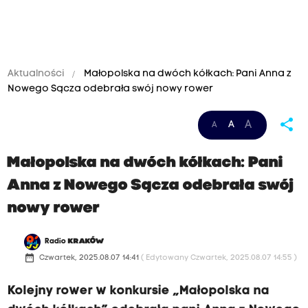
Aktualności
Małopolska na dwóch kółkach: Pani Anna z
Nowego Sącza odebrała swój nowy rower
share
A
A
A
Małopolska na dwóch kółkach: Pani
Anna z Nowego Sącza odebrała swój
nowy rower
Radio
KRAKÓW
date_range
Czwartek, 2025.08.07 14:41
( Edytowany Czwartek, 2025.08.07 14:55 )
Kolejny rower w konkursie „Małopolska na