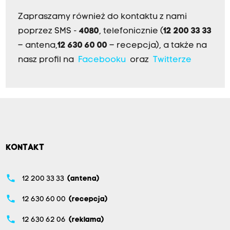
Zapraszamy również do kontaktu z nami
poprzez SMS -
4080
, telefonicznie (
12 200 33 33
– antena,
12 630 60 00
– recepcja), a także na
nasz profil na
Facebooku
oraz
Twitterze
KONTAKT
phone
12 200 33 33
(antena)
phone
12 630 60 00
(recepcja)
phone
12 630 62 06
(reklama)