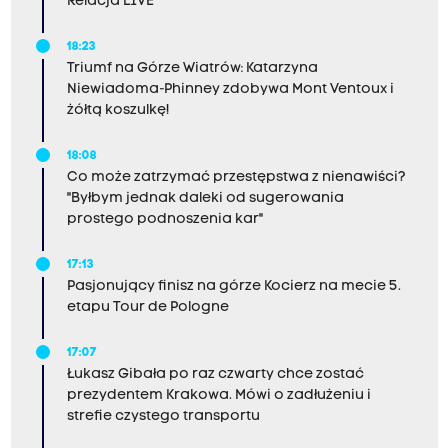
Relacja LIVE
18:23
Triumf na Górze Wiatrów: Katarzyna
Niewiadoma-Phinney zdobywa Mont Ventoux i
żółtą koszulkę!
18:08
Co może zatrzymać przestępstwa z nienawiści?
"Byłbym jednak daleki od sugerowania
prostego podnoszenia kar"
17:13
Pasjonujący finisz na górze Kocierz na mecie 5.
etapu Tour de Pologne
17:07
Łukasz Gibała po raz czwarty chce zostać
prezydentem Krakowa. Mówi o zadłużeniu i
strefie czystego transportu