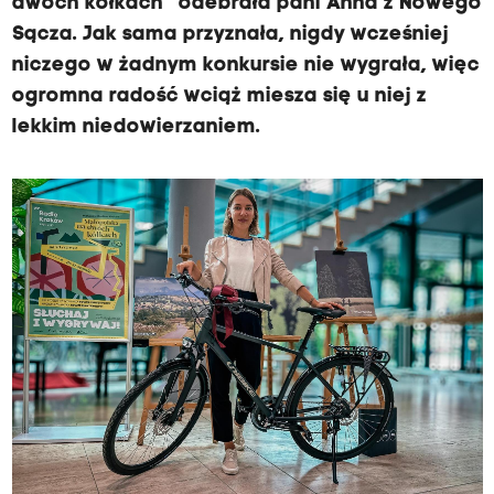
dwóch kółkach” odebrała pani Anna z Nowego
Sącza. Jak sama przyznała, nigdy wcześniej
niczego w żadnym konkursie nie wygrała, więc
ogromna radość wciąż miesza się u niej z
lekkim niedowierzaniem.