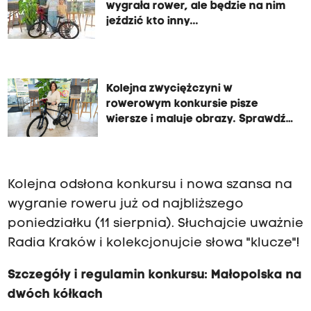
wygrała rower, ale będzie na nim
jeździć kto inny...
Kolejna zwyciężczyni w
rowerowym konkursie pisze
wiersze i maluje obrazy. Sprawdź,
co tak urzekło radiowe jury!
Kolejna odsłona konkursu i nowa szansa na
wygranie roweru już od najbliższego
poniedziałku (11 sierpnia). Słuchajcie uważnie
Radia Kraków i kolekcjonujcie słowa "klucze"!
Szczegóły i regulamin konkursu: Małopolska na
dwóch kółkach