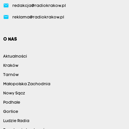
email
redakcja@radiokrakow.pl
email
reklama@radiokrakow.pl
O NAS
Aktualności
Kraków
Tarnów
Małopolska Zachodnia
Nowy Sącz
Podhale
Gorlice
Ludzie Radia