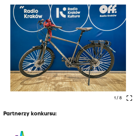
crop_free
1
/ 8
Partnerzy konkursu: