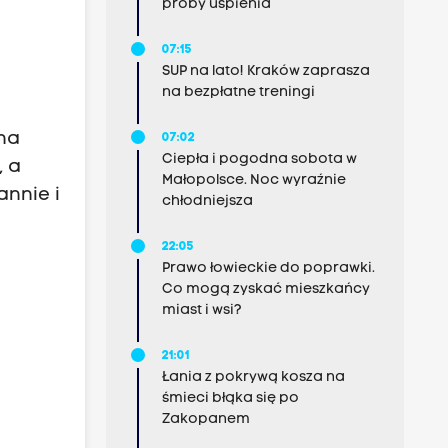
próby uśpienia
07:15
SUP na lato! Kraków zaprasza
na bezpłatne treningi
 na
07:02
Ciepła i pogodna sobota w
, a
Małopolsce. Noc wyraźnie
annie i
chłodniejsza
22:05
Prawo łowieckie do poprawki.
Co mogą zyskać mieszkańcy
miast i wsi?
21:01
Łania z pokrywą kosza na
śmieci błąka się po
Zakopanem