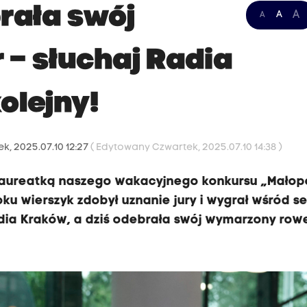
rała swój
A
A
A
– słuchaj Radia
olejny!
k, 2025.07.10 12:27
( Edytowany Czwartek, 2025.07.10 14:38 )
 laureatką naszego wakacyjnego konkursu „Małop
ku wierszyk zdobył uznanie jury i wygrał wśród s
dia Kraków, a dziś odebrała swój wymarzony row