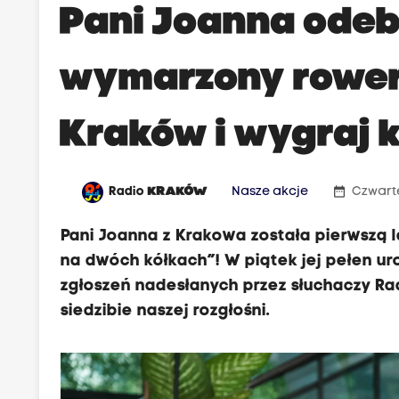
Pani Joanna odeb
wymarzony rower 
Kraków i wygraj k
date_range
Radio
KRAKÓW
Nasze akcje
Czwarte
Pani Joanna z Krakowa została pierwszą
na dwóch kółkach”! W piątek jej pełen uro
zgłoszeń nadesłanych przez słuchaczy Ra
siedzibie naszej rozgłośni.