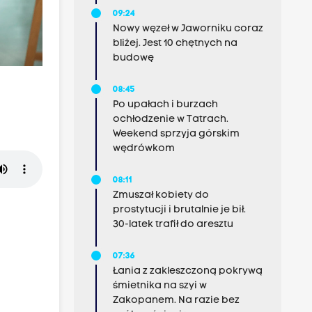
09:24
Nowy węzeł w Jaworniku coraz
bliżej. Jest 10 chętnych na
budowę
08:45
Po upałach i burzach
ochłodzenie w Tatrach.
Weekend sprzyja górskim
wędrówkom
08:11
Zmuszał kobiety do
prostytucji i brutalnie je bił.
30-latek trafił do aresztu
07:36
Łania z zakleszczoną pokrywą
śmietnika na szyi w
Zakopanem. Na razie bez