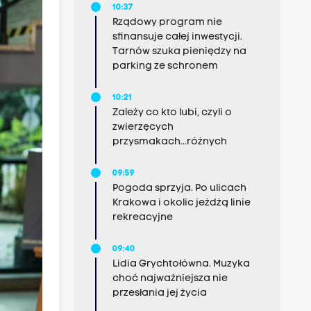
10:37
Rządowy program nie
sfinansuje całej inwestycji.
Tarnów szuka pieniędzy na
parking ze schronem
10:21
Zależy co kto lubi, czyli o
zwierzęcych
przysmakach...różnych
09:59
Pogoda sprzyja. Po ulicach
Krakowa i okolic jeżdżą linie
rekreacyjne
09:40
Lidia Grychtołówna. Muzyka
choć najważniejsza nie
przesłania jej życia