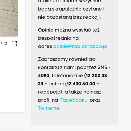
maile z opiniami. Wszystkie
będą skrupulatnie czytane i
nie pozostaną bez reakcji.
Opinie można wysyłać też
bezpośrednio na
crop_free
/ 10
adres
opinie@radiokrakow.pl
Zapraszamy również do
kontaktu z nami poprzez SMS -
4080
, telefonicznie (
12 200 33
33
– antena,
12 630 60 00
–
recepcja), a także na nasz
profil na
Facebooku
oraz
Twitterze