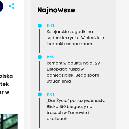
share
Najnowsze
11:43
Kolejarskie zagadki na
sądeckim rynku. W niedzielę
literacki escape room
11:15
Remont wiaduktu na al. 29
Listopada rusza w
poniedziałek. Będą spore
olska
utrudnienia
etek
er w
11:08
„Dar Życia” po raz jedenasty.
Blisko 150 biegaczy na
trasach w Tarnowie i
okolicach