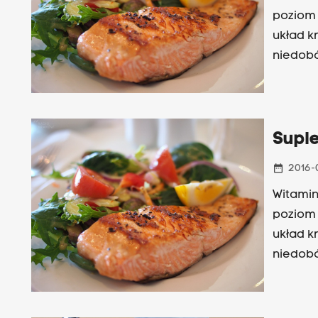
poziom 
układ k
niedobó
zwłaszc
dietety
Wychowa
Supl
date_range
2016-
Witamin
poziom 
układ k
niedobó
zwłaszc
dietety
Wychowa