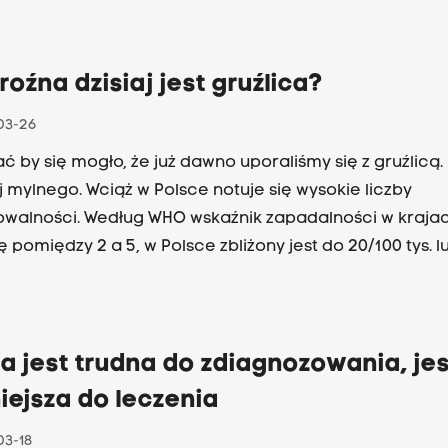
u sobie z kolką niemowlęcą mówi dr Katarzyna Anna Dy
zująca się w pediatrii - w rozmowie z Wiolą Gawlik - Jan
roźna dzisiaj jest gruźlica?
03-26
 by się mogło, że już dawno uporaliśmy się z gruźlicą.
j mylnego. Wciąż w Polsce notuje się wysokie liczby
walności. Według WHO wskaźnik zapadalności w kraja
 pomiędzy 2 a 5, w Polsce zbliżony jest do 20/100 tys. l
a obchodzimy światowy dzień gruźlicy, warto więc o gr
wiać. Z dr Katarzyną Kruczak - starszym asystentem o
nego Kliniki Pulmonologii Szpitala Uniwersyteckiego ro
wlik - Janusz.
a jest trudna do zdiagnozowania, je
iejsza do leczenia
03-18