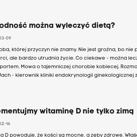
łodność można wyleczyć dietą?
03-09
oba, której przyczyn nie znamy. Nie jest groźna, bo nie
rci, ale bardzo utrudnia życie. Co ciekawe - można lec
 sportem. Mowa o tajemniczej chorobie kobiecej. Rozma
Jach - kierownik kliniki endokrynologii ginekologicznej 
a Uniwersyteckiego w Krakowie i Wiola Gawlik.
ementujmy witaminę D nie tylko zimą
02-16
a D powoduje, że kości są mocne, a zęby zdrowe. Właś