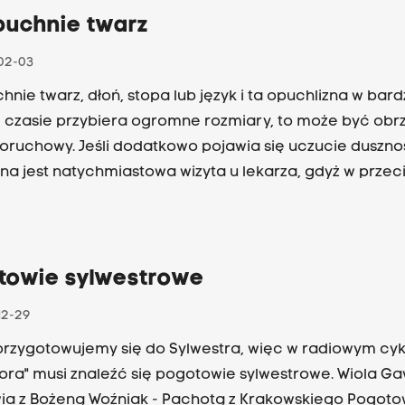
puchnie twarz
02-03
hnie twarz, dłoń, stopa lub język i ta opuchlizna w bar
 czasie przybiera ogromne rozmiary, to może być obr
oruchowy. Jeśli dodatkowo pojawia się uczucie dusznoś
na jest natychmiastowa wizyta u lekarza, gdyż w przec
można stracić życie. O rzadkiej, ale niesłychanie groźne
e - obrzęku naczynioruchowym rozmawiają: prof. Krys
icz z Centrum Alergologii Klinicznej Szpitala Uniwersyt
ząca Centralny Ośrodek Obrzęku Naczynioruchowego
towie sylwestrowe
ego Choroby Rzadkiej i Groźnej i Wiola Gawlik.
12-29
przygotowujemy się do Sylwestra, więc w radiowym cyk
ora" musi znaleźć się pogotowie sylwestrowe. Wiola Ga
a z Bożeną Woźniak - Pachotą z Krakowskiego Pogoto