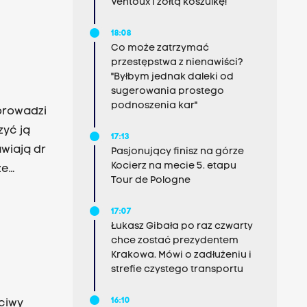
Ventoux i żółtą koszulkę!
18:08
Co może zatrzymać
przestępstwa z nienawiści?
"Byłbym jednak daleki od
sugerowania prostego
podnoszenia kar"
 prowadzi
zyć ją
17:13
wiają dr
Pasjonujący finisz na górze
Kocierz na mecie 5. etapu
ze
Tour de Pologne
17:07
Łukasz Gibała po raz czwarty
chce zostać prezydentem
Krakowa. Mówi o zadłużeniu i
strefie czystego transportu
16:10
ciwy