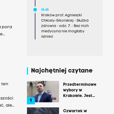
10:45
Kraków prof. Agnieszki
Chłosty-Sikorskiej - Służba
zdrowia - odc. 7. - Bez nich
a pora
medycyna nie mogłaby
ze
istnieć
to powód
 Mariusz
ychiatrii
Najchętniej czytane
 ten
Przedterminowe
wybory w
Krakowie. Jest
kszości
1
decyzja Łukasza
ć, ale
Gibały
Czwartek w
nach i