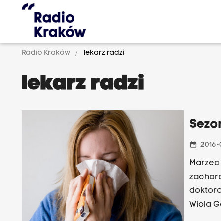
Radio Kraków
lekarz radzi
lekarz radzi
Sezon
date_range
2016-
Marzec 
zachoro
doktora
Wiola G