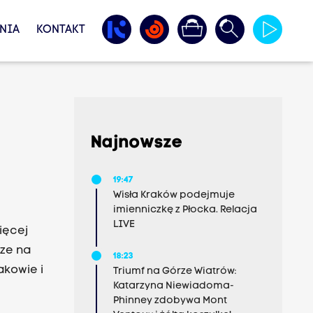
NIA
KONTAKT
Najnowsze
19:47
Wisła Kraków podejmuje
imienniczkę z Płocka. Relacja
LIVE
ięcej
rze na
18:23
akowie i
Triumf na Górze Wiatrów:
Katarzyna Niewiadoma-
Phinney zdobywa Mont