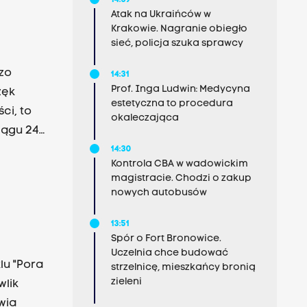
14:39
Atak na Ukraińców w
Krakowie. Nagranie obiegło
sieć, policja szuka sprawcy
dzo
14:31
Prof. Inga Ludwin: Medycyna
zęk
estetyczna to procedura
ci, to
okaleczająca
iągu 24
j
14:30
Kontrola CBA w wadowickim
tyna
magistracie. Chodzi o zakup
eckiego,
nowych autobusów
13:51
Spór o Fort Bronowice.
Uczelnia chce budować
lu "Pora
strzelnicę, mieszkańcy bronią
zieleni
wlik
wia