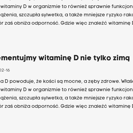
witaminy D w organizmie to również sprawnie funkcjo
rążenia, szczupła sylwetka, a także mniejsze ryzyko raka
r zaś obniża odporność. Gdzie więc znaleźć witaminę 
za teraz zimą? Odpowiedzi szukają Małgorzata Moraws
k z Zakładu Medycyny Sportowej i Żywienia Człowieka
nia Fizycznego w Krakowie i Wiola Gawlik.
ementujmy witaminę D nie tylko zimą
02-16
a D powoduje, że kości są mocne, a zęby zdrowe. Właś
witaminy D w organizmie to również sprawnie funkcjo
rążenia, szczupła sylwetka, a także mniejsze ryzyko raka
r zaś obniża odporność. Gdzie więc znaleźć witaminę 
za teraz zimą? Odpowiedzi szukają Małgorzata Moraws
k z Zakładu Medycyny Sportowej i Żywienia Człowieka
nia Fizycznego w Krakowie i Wiola Gawlik.