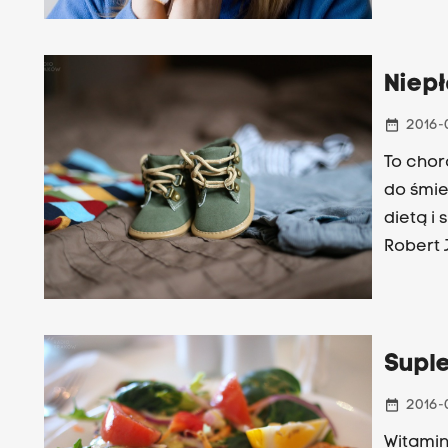
Niep
date_range
2016-
To chor
do śmie
dietą i
Robert 
Szpital
Supl
date_range
2016-
Witamin