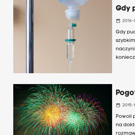
Gdy 
date_range
2016-
Gdy puc
szybkim
naczyni
koniecz
godzin 
chorobi
Obtułow
prowad
Pogo
Wrodzon
date_range
2015-
Powoli 
na dokt
rozmawi