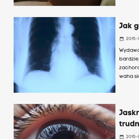
radzeni
specjali
Jak g
date_range
2015-
Wydawać
bardzie
zachoro
waha się
24 marc
porozma
klinicz
Wiola Ga
Jaskr
trudn
date_range
2015-