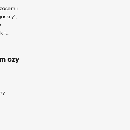
czasem i
jaskry”,
ć
k -
m czy
ny