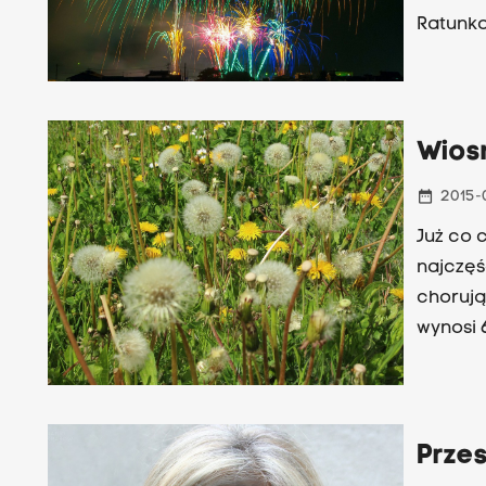
Ratunko
Posłuch
Wios
date_range
2015-
Już co 
najczęś
chorują
wynosi 
Czarnob
rozmowi
Przes