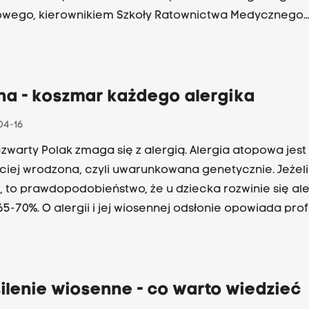
wego, kierownikiem Szkoły Ratownictwa Medycznego.
aj:
na - koszmar każdego alergika
04-16
czwarty Polak zmaga się z alergią. Alergia atopowa jest
ciej wrodzona, czyli uwarunkowana genetycznie. Jeżeli
, to prawdopodobieństwo, że u dziecka rozwinie się al
65-70%. O alergii i jej wiosennej odsłonie opowiada prof
ilska - alergolog ze Szpitala Uniwersyteckiego w Krak
e z Wiolettą Gawlik - Janusz.
ilenie wiosenne - co warto wiedzieć