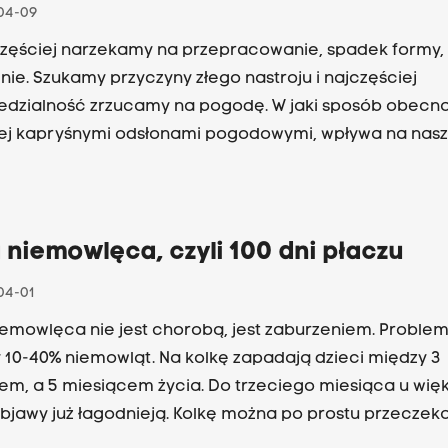
04-09
zęściej narzekamy na przepracowanie, spadek formy,
zyczyny złego nastroju i najczęściej
dzialność zrzucamy na pogodę. W jaki sposób obecn
 jej kapryśnymi odsłonami pogodowymi, wpływa na nas
zucie? Czy istnieje przesilenie wiosenne? I czy jest 
ty u specjalisty medycznego? Na te pytania odpowiada
y lekarz rodzinny, specjalista chorób wewnętrznych i ps
tala MSW w Krakowie w rozmowie z Wiolą Gawlik-Janusz.
 niemowlęca, czyli 100 dni płaczu
04-01
iemowlęca nie jest chorobą, jest zaburzeniem. Problem
 10-40% niemowląt. Na kolkę zapadają dzieci między 3
em, a 5 miesiącem życia. Do trzeciego miesiąca u wię
objawy już łagodnieją. Kolkę można po prostu przeczeka
ona dużo cierpliwości rodziców. O objawach, przyczy