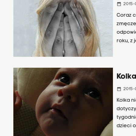
date_range
2015-
Coraz c
zmęczenie. Szukamy pr
odpowie
roku, z
samopoc
do wizy
Szczęsn
ze Szpi
Kolka
date_range
2015-
Kolka n
dotyczy
tygodni
dzieci 
wymaga 