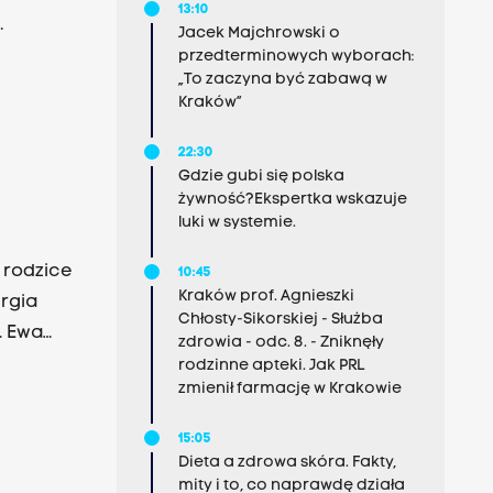
13:10
Jacek Majchrowski o
przedterminowych wyborach:
„To zaczyna być zabawą w
Kraków”
22:30
Gdzie gubi się polska
żywność?Ekspertka wskazuje
luki w systemie.
 rodzice
10:45
Kraków prof. Agnieszki
ergia
Chłosty-Sikorskiej - Służba
. Ewa
zdrowia - odc. 8. - Zniknęły
owie w
rodzinne apteki. Jak PRL
zmienił farmację w Krakowie
15:05
Dieta a zdrowa skóra. Fakty,
mity i to, co naprawdę działa