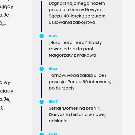
Dźgnął znajomego nożem
nujący
przed blokiem w Nowym
. Jej
Sączu. 40-latek z zarzutem
usiłowania zabójstwa
D,
ka -
15:49
 Akademia
„Hura, hura, hura!” Szósty
rower jedzie do pani
Małgorzaty z Krakowa
15:44
Tarnów: Woda zalała ulice i
posesje. Ponad 50 interwencji
ciwy
po burzach
nujący
. Jej
15:07
D,
Serial "Domek na prerii".
Klasyczna historia w nowej
ka -
odsłonie
 Akademia