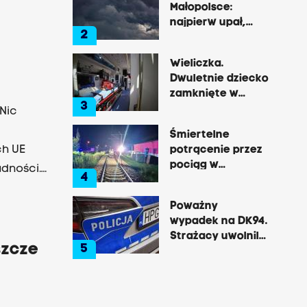
Małopolsce:
ląg -
najpierw upał,
2
usz.
później
gwałtowne burze
Wieliczka.
Dwuletnie dziecko
zamknięte w
3
nagrzanym aucie,
 Nic
matka była na
Śmiertelne
zakupach
ch UE
potrącenie przez
pociąg w
udności.
4
Rzozowie.
uźlicy
Utrudnienia na
Poważny
ddziału
trasie do Krakowa
wypadek na DK94.
zmawia
Strażacy uwolnili
szcze
5
zakleszczonego
kierowcę