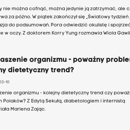
 nie można cofnąć, można jedynie ją zatrzymać, ale 
ywa za późno. W piątek zakończył się „Światowy tydzień 
azja do podsumowań. Pora odwiedzić okulistę i spojrze
e w oczy. Z doktorem Korry Yung rozmawia Wiola Gawli
aszenie organizmu - poważny proble
ny dietetyczny trend?
03-10
enie organizmu - kolejny dietetyczny trend czy poważ
 Polaków? Z Edytą Sekułą, diabetologiem i internistą
ała Marlena Zając.