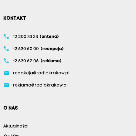
KONTAKT
phone
12 200 33 33
(antena)
phone
12 630 60 00
(recepcja)
phone
12 630 62 06
(reklama)
email
redakcja@radiokrakow.pl
email
reklama@radiokrakow.pl
O NAS
Aktualności