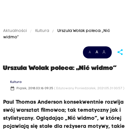
Aktualności
Kultura
Urszula Wolak poleca: „Nić
widmo”
share
A
A
A
Urszula Wolak poleca: „Nić widmo”
Kultura
date_range
Piątek, 2018.03.16 09:35
( Edytowany Poniedziałek, 2021.05.31 00:57 )
Paul Thomas Anderson konsekwentnie rozwija
swój warsztat filmowca; tak tematyczny jak i
stylistyczny. Oglądając „Nić widmo”, w której
pojawiają się stałe dla reżysera motywy, takie