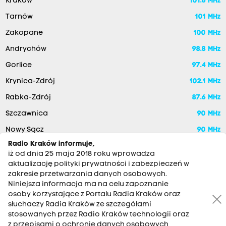
Kraków
101.6 MHz
Tarnów
101 MHz
Zakopane
100 MHz
Andrychów
98.8 MHz
Gorlice
97.4 MHz
Krynica-Zdrój
102.1 MHz
Rabka-Zdrój
87.6 MHz
Szczawnica
90 MHz
Nowy Sącz
90 MHz
Radio Kraków informuje,
iż od dnia 25 maja 2018 roku wprowadza
aktualizację polityki prywatności i zabezpieczeń w
zakresie przetwarzania danych osobowych.
Niniejsza informacja ma na celu zapoznanie
osoby korzystające z Portalu Radia Kraków oraz
słuchaczy Radia Kraków ze szczegółami
stosowanych przez Radio Kraków technologii oraz
RADIO KRAKÓW SA. Aleja Juliusza Słowackiego 22, 30-007
z przepisami o ochronie danych osobowych,