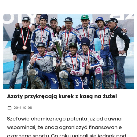
największych polskich eksporterów. Jak się
okazuje, nie przełoży się to jednak na stworzenie
dużej liczby nowych miejsc pracy.
Azoty przykręcają kurek z kasą na żużel
date_range
2014-10-08
Szefowie chemicznego potenta już od dawna
wspominali, że chcą ograniczyć finansowanie
czarnego sportu. Co roku uginali się jednak pod