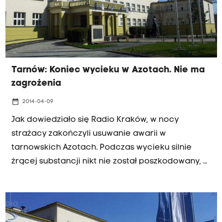
Tarnów: Koniec wycieku w Azotach. Nie ma
zagrożenia
date_range
2014-04-09
Jak dowiedziało się Radio Kraków, w nocy
strażacy zakończyli usuwanie awarii w
tarnowskich Azotach. Podczas wycieku silnie
żrącej substancji nikt nie został poszkodowany, a
zakład poza obszarem, w którym doszło do
awarii, pracował normalnie. Grupa Azoty
zapewnia, że cała sytuacja nie spodowała
zagrożenia dla załogi i okolicznych mieszkańców.