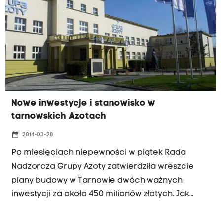
Nowe inwestycje i stanowisko w
tarnowskich Azotach
date_range
2014-03-28
Po miesięciach niepewności w piątek Rada
Nadzorcza Grupy Azoty zatwierdziła wreszcie
plany budowy w Tarnowie dwóch ważnych
inwestycji za około 450 milionów złotych. Jak
wynika z ustaleń Radia Kraków, utworzono także