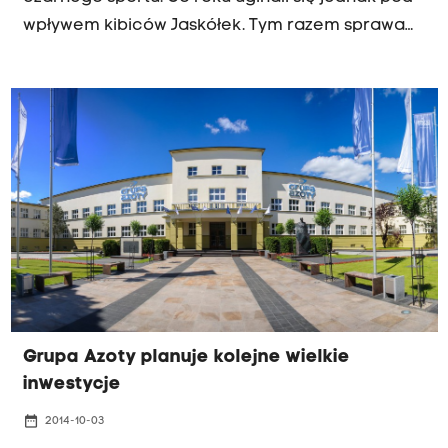
wpływem kibiców Jaskółek. Tym razem sprawa
wydaje się być jednak przesądzona. Azoty są
rozczarowane działaniami marketingowymi
klubu.
Grupa Azoty planuje kolejne wielkie
inwestycje
date_range
2014-10-03