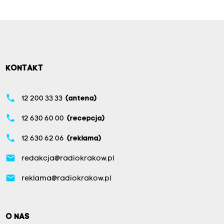
KONTAKT
phone
12 200 33 33
(antena)
phone
12 630 60 00
(recepcja)
phone
12 630 62 06
(reklama)
email
redakcja@radiokrakow.pl
email
reklama@radiokrakow.pl
O NAS