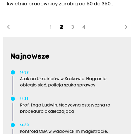
kwietnia pracownicy zarobią od 50 do 350
złotych więcej.
chevron_left
chevron_right
1
2
3
4
Najnowsze
14:39
Atak na Ukraińców w Krakowie. Nagranie
obiegło sieć, policja szuka sprawcy
14:31
Prof. Inga Ludwin: Medycyna estetyczna to
procedura okaleczająca
14:30
Kontrola CBA w wadowickim magistracie.