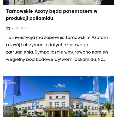
Tarnowskie Azoty będą potentatem w
produkcji poliamidu
date_range
2015-09-21
Ta inwestycja ma zapewnić tarnowskim Azotom
rozwój i utrzymanie dotychczasowego
zatrudnienia. Symbolicznie wmurowano kamień
węgielny pod budowę wytwórni poliamidu. Na
jego bazie powstają tworzywa wykorzystywane
m.in. w ubraniach, opakowaniach czy
samochodach. A dzięki tej wytwórni i już
istniejącym podobnym instalacjom w Grupie
Azoty - ma dać spółce drugą pozycję w
produkcji poliamidu w Europie.