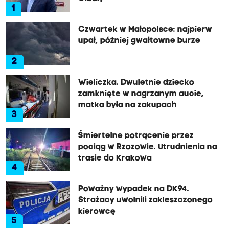
1
Czwartek w Małopolsce: najpierw
upał, później gwałtowne burze
2
Wieliczka. Dwuletnie dziecko
zamknięte w nagrzanym aucie,
matka była na zakupach
3
Śmiertelne potrącenie przez
pociąg w Rzozowie. Utrudnienia na
trasie do Krakowa
4
Poważny wypadek na DK94.
Strażacy uwolnili zakleszczonego
kierowcę
5