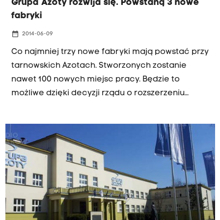
Grupa Azoty rozwija się. Powstaną 3 nowe
fabryki
date_range
2014-06-09
Co najmniej trzy nowe fabryki mają powstać przy
tarnowskich Azotach. Stworzonych zostanie
nawet 100 nowych miejsc pracy. Będzie to
możliwe dzięki decyzji rządu o rozszerzeniu
krakowskiej Specjalnej Strefy Ekonomicznej o
tereny w Mościcach. Inwestorzy będą tam mogli
liczyć na ulgi.