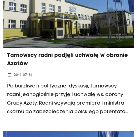
komunikacyjny nie pomaga w realizacji
długofalowej strategii firmy.
Tarnowscy radni podjęli uchwałę w obronie
Azotów
date_range
2014-07-31
Po burzliwej i politycznej dyskusji, tarnowscy
radni jednogłośnie przyjęli uchwałę ws. obrony
Grupy Azoty. Radni wzywają premiera i ministra
skarbu do zabezpieczenia polskiego potentata
chemicznego przed wrogim przejęciem przez
rosyjski Acron. Chcą aby Grupa Azoty została