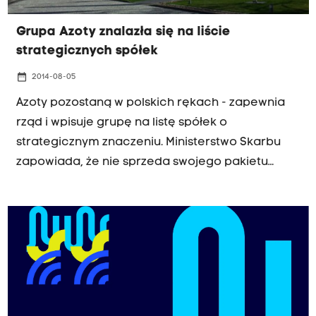
Grupa Azoty znalazła się na liście
strategicznych spółek
date_range
2014-08-05
Azoty pozostaną w polskich rękach - zapewnia
rząd i wpisuje grupę na listę spółek o
strategicznym znaczeniu. Ministerstwo Skarbu
zapowiada, że nie sprzeda swojego pakietu
większościowego w firmie.