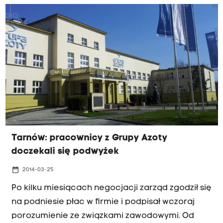
nowe stanowisko dyrektora generalnego
tarnowskich zakładów, które objął związany z
nimi od lat wiceprezes Grupy Azoty Witold
Szczypiński. Spółka oficjalnie poinformuje o tym
podczas wtorkowej konferencji prasowej.
Tarnów: pracownicy z Grupy Azoty
doczekali się podwyżek
date_range
2014-03-25
Po kilku miesiącach negocjacji zarząd zgodził się
na podniesie płac w firmie i podpisał wczoraj
porozumienie ze związkami zawodowymi. Od