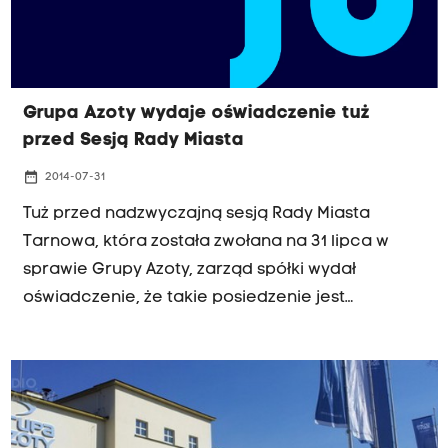
Grupa Azoty wydaje oświadczenie tuż
przed Sesją Rady Miasta
date_range
2014-07-31
Tuż przed nadzwyczajną sesją Rady Miasta
Tarnowa, która została zwołana na 31 lipca w
sprawie Grupy Azoty, zarząd spółki wydał
oświadczenie, że takie posiedzenie jest
niepotrzebne. Na sesji radni PiS chcą
przedstawić apel do rządu o wpisanie
tarnowskich Azotów na listę spółek
strategicznych. A zdaniem przedstawicieli
Azotów powstały w ostatnim czasie szum