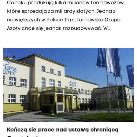
Co roku produkują kilka milionów ton nawozów,
które sprzedają za miliardy złotych. Jedna z
największych w Polsce firm, tarnowska Grupa
Azoty chce się jednak rozbudowywać. W
zakładach właśnie trwa modernizacja sektora, z
którego Azoty słyną najbardziej, czyli właśnie
nawozów. W Radiu Kraków sprawdzamy, jak
wygląda praca w tej firmie "od kuchni". Na halę
produkcyjną nawozów i tworzyw sztucznych
wybrała się nasza reporterka Agnieszka Bednarz.
Kończą się prace nad ustawą chroniącą