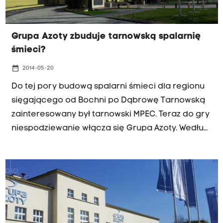
Grupa Azoty zbuduje tarnowską spalarnię
śmieci?
date_range
2014-05-20
Do tej pory budową spalarni śmieci dla regionu
sięgającego od Bochni po Dąbrowę Tarnowską
zainteresowany był tarnowski MPEC. Teraz do gry
niespodziewanie włącza się Grupa Azoty. Według
informacji Radia Kraków i Gazety Krakowskiej
chemiczny gigant zaproponował miastu
przebadanie plusów i minusów budowy spalarni
na terenie zakładowej elektrociepłowni.
Specjaliści chwalą pomysł, a mieszkańcy są
zaskoczeni taką propozycją.