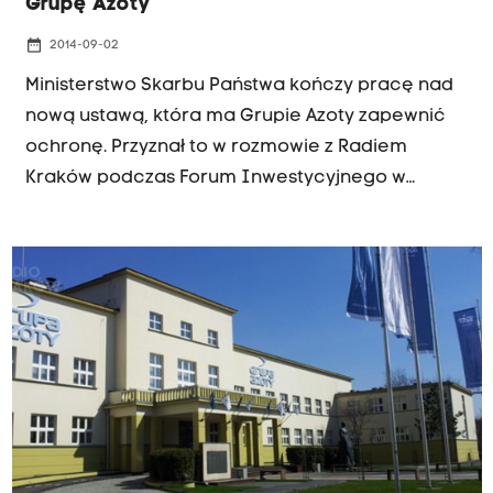
Grupę Azoty
date_range
2014-09-02
Ministerstwo Skarbu Państwa kończy pracę nad
nową ustawą, która ma Grupie Azoty zapewnić
ochronę. Przyznał to w rozmowie z Radiem
Kraków podczas Forum Inwestycyjnego w
Tarnowie wiceminister skarbu Rafał Baniak.
Dzięki temu rząd ma zyskać większą możliwość
kontroli, a nawet blokady prób przejęcia
polskich spółek przez zagranicznych inwestorów
spoza Unii Europejskiej.