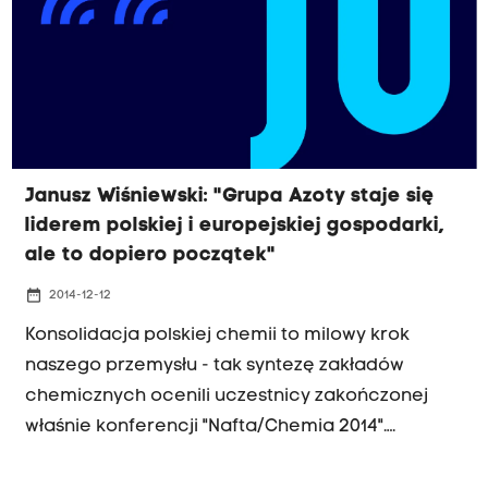
Janusz Wiśniewski: "Grupa Azoty staje się
liderem polskiej i europejskiej gospodarki,
ale to dopiero początek"
date_range
2014-12-12
Konsolidacja polskiej chemii to milowy krok
naszego przemysłu - tak syntezę zakładów
chemicznych ocenili uczestnicy zakończonej
właśnie konferencji "Nafta/Chemia 2014".
Konsolidacja pomogła wzmocnić znaczenie tej