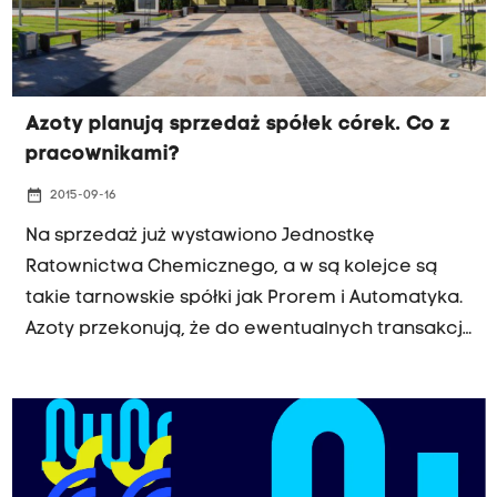
Azoty planują sprzedaż spółek córek. Co z
pracownikami?
date_range
2015-09-16
Na sprzedaż już wystawiono Jednostkę
Ratownictwa Chemicznego, a w są kolejce są
takie tarnowskie spółki jak Prorem i Automatyka.
Azoty przekonują, że do ewentualnych transakcji
dojdzie pod warunkiem gwarancji zatrudnienia i
wynagrodzenia pracowników. Związkowcy
podkreślają, że to tylko chwilowe
zabezpieczenie.