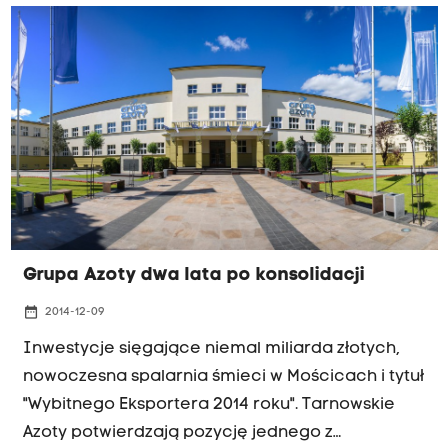
gałęzi przemysłu na rynku europejskim. Teraz
przed naszą branżą nawozową stoi zadanie
zachowania bezpieczeństwa żywnościowego w
kraju i Europie - podkreślali uczestnicy
konferencji. W dwa lata po wielkiej syntezie z
Januszem Wiśniewskim, wiceprezesem Krajowej
Izby Gospodarczej i jednocześnie byłym
wiceprezesem tarnowskich Azotów rozmawiał
Jacek Bańka.
Grupa Azoty dwa lata po konsolidacji
date_range
2014-12-09
Inwestycje sięgające niemal miliarda złotych,
nowoczesna spalarnia śmieci w Mościcach i tytuł
"Wybitnego Eksportera 2014 roku". Tarnowskie
Azoty potwierdzają pozycję jednego z