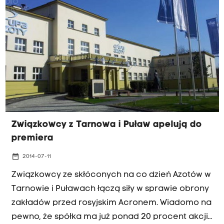
wpisana na listę firm strategicznych dla polskiej
gospodarki. Co ciekawe zdaniem samych
Azotów podobne do dzisiejszej dyskusje nie
pomagają wcale firmie. Przed dzisiejszą
nadzwyczajną sesją Rady Miasta Tarnowa w
sprawie Grupy Azoty, zarząd spółki wydał
oświadczenie, że takie posiedzenie jest
niepotrzebne. Zdaniem przedstawicieli Azotów
powstały w ostatnim czasie szum komunikacyjny
Związkowcy z Tarnowa i Puław apelują do
nie pomaga w realizacji długofalowej strategii
premiera
firmy.
date_range
2014-07-11
Związkowcy ze skłóconych na co dzień Azotów w
Tarnowie i Puławach łączą siły w sprawie obrony
zakładów przed rosyjskim Acronem. Wiadomo na
pewno, że spółka ma już ponad 20 procent akcji