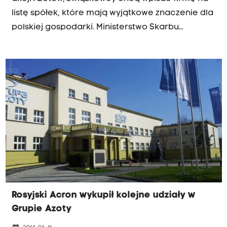
listę spółek, które mają wyjątkowe znaczenie dla
polskiej gospodarki. Ministerstwo Skarbu
odpowiada jednak, że obecne zabezpieczenia
tarnowskiej spółki przed wrogim przejęciem są
wystarczające. Chodzi o to, że dopóki resort
skarbu będzie miał co najmniej 20 procent akcji
Azotów - nikt go nie przebije. Tymczasem skarb
państwa ma 33 procent. Związkowcy przekonują,
że to za mało. Władze grupy Azoty uspokajają:
"Nie ma żadnego zagrożenia, jesteśmy
bezpieczni, a zainteresowaniem naszymi
akcjami można się tylko cieszyć".
Rosyjski Acron wykupił kolejne udziały w
Grupie Azoty