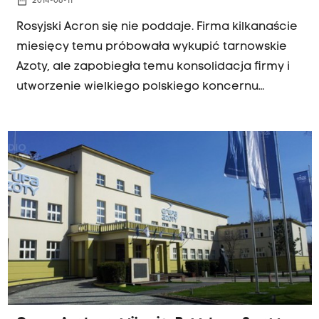
date_range
2014-06-11
Rosyjski Acron się nie poddaje. Firma kilkanaście
miesięcy temu próbowała wykupić tarnowskie
Azoty, ale zapobiegła temu konsolidacja firmy i
utworzenie wielkiego polskiego koncernu
chemicznego. Część akcji Azotów wciąż jest
jednak dostępna na giełdzie i właśnie za jej
pośrednictwem Acron stał się współwałscicielem
Grupy Azoty.