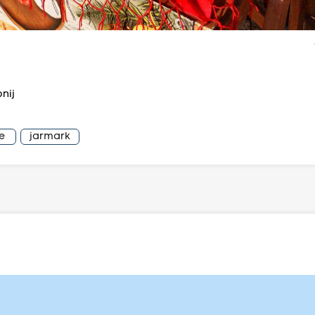
nij
e
jarmark