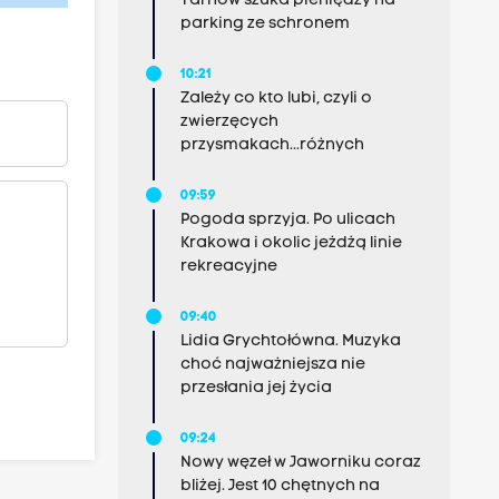
Tarnów szuka pieniędzy na
parking ze schronem
10:21
Zależy co kto lubi, czyli o
zwierzęcych
przysmakach...różnych
09:59
Pogoda sprzyja. Po ulicach
Krakowa i okolic jeżdżą linie
rekreacyjne
09:40
Lidia Grychtołówna. Muzyka
choć najważniejsza nie
przesłania jej życia
09:24
Nowy węzeł w Jaworniku coraz
bliżej. Jest 10 chętnych na