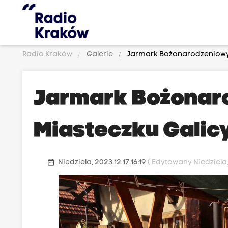
Radio Kraków
Galerie
Jarmark Bożonarodzeniowy 
Jarmark Bożonar
Miasteczku Galic
date_range
Niedziela, 2023.12.17 16:19
( Edytowany Niedziela, 