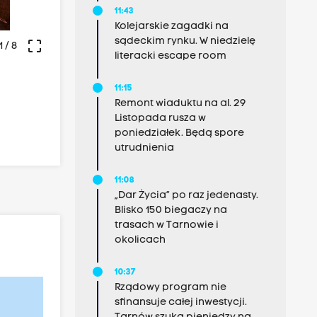
11:43
Kolejarskie zagadki na
sądeckim rynku. W niedzielę
crop_free
1
/ 8
literacki escape room
11:15
Remont wiaduktu na al. 29
Listopada rusza w
poniedziałek. Będą spore
utrudnienia
11:08
„Dar Życia” po raz jedenasty.
Blisko 150 biegaczy na
trasach w Tarnowie i
okolicach
10:37
Rządowy program nie
sfinansuje całej inwestycji.