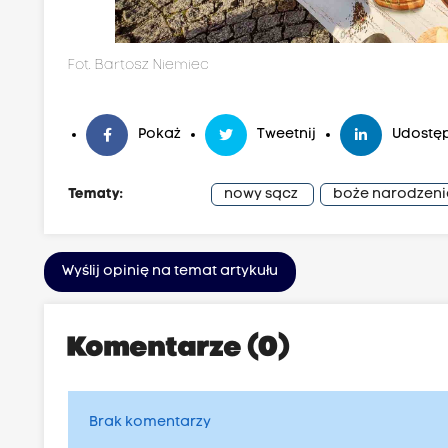
Fot. Bartosz Niemiec
Pokaż
Tweetnij
Udostęp
Tematy:
nowy sącz
boże narodzeni
Wyślij opinię na temat artykułu
Komentarze (0)
Brak komentarzy