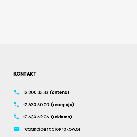
KONTAKT
phone
12 200 33 33
(antena)
phone
12 630 60 00
(recepcja)
phone
12 630 62 06
(reklama)
email
redakcja@radiokrakow.pl