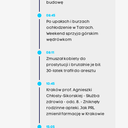
budowę
08:45
Po upałach i burzach
ochłodzenie w Tatrach.
Weekend sprzyja górskim
wędrówkom
08:11
Zmuszał kobiety do
prostytucji i brutalnie je bił.
30-latek trafił do aresztu
10:45
Kraków prof. Agnieszki
Chłosty-Sikorskiej - Służba
zdrowia - odc. 8. - Zniknęły
rodzinne apteki. Jak PRL
zmienił farmację w Krakowie
15:05