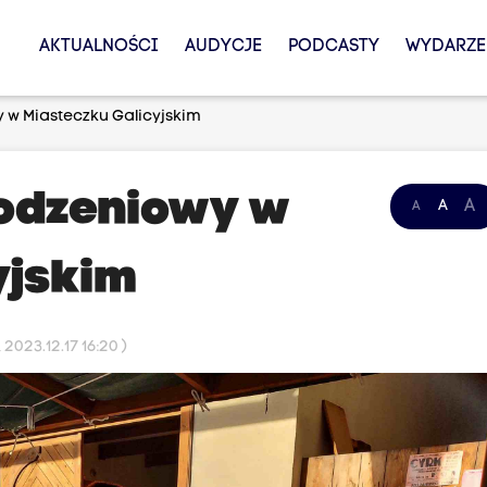
AKTUALNOŚCI
AUDYCJE
PODCASTY
WYDARZE
w Miasteczku Galicyjskim
odzeniowy w
A
A
A
yjskim
2023.12.17 16:20 )