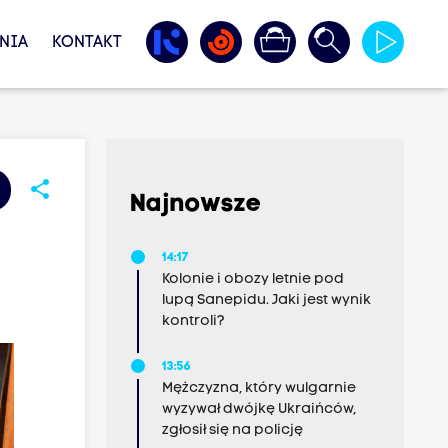
NIA
KONTAKT
share
Najnowsze
14:17
Kolonie i obozy letnie pod
lupą Sanepidu. Jaki jest wynik
kontroli?
13:56
Mężczyzna, który wulgarnie
wyzywał dwójkę Ukraińców,
zgłosił się na policję