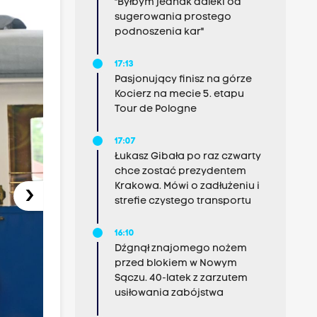
"Byłbym jednak daleki od
sugerowania prostego
podnoszenia kar"
17:13
Pasjonujący finisz na górze
Kocierz na mecie 5. etapu
Tour de Pologne
17:07
Łukasz Gibała po raz czwarty
chce zostać prezydentem
Krakowa. Mówi o zadłużeniu i
›
strefie czystego transportu
16:10
Dźgnął znajomego nożem
przed blokiem w Nowym
Sączu. 40-latek z zarzutem
usiłowania zabójstwa