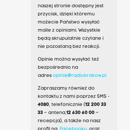
naszej stronie dostępny jest
przycisk, dzięki któremu
możecie Państwo wysyłać
maile z opiniami. Wszystkie
będą skrupulatnie czytane i
nie pozostaną bez reakcji.
Opinie można wysyłać też
bezpośrednio na
adres
opinie@radiokrakow.pl
Zapraszamy również do
kontaktu z nami poprzez SMS -
4080
, telefonicznie (
12 200 33
33
– antena,
12 630 60 00
–
recepcja), a także na nasz
profil na
Facebooku
oraz