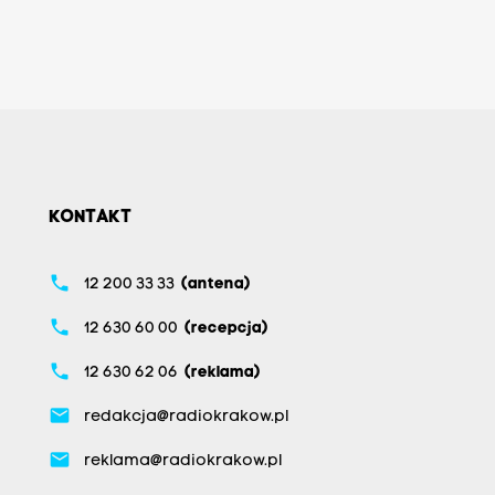
KONTAKT
phone
12 200 33 33
(antena)
phone
12 630 60 00
(recepcja)
phone
12 630 62 06
(reklama)
email
redakcja@radiokrakow.pl
email
reklama@radiokrakow.pl