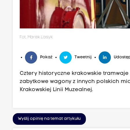
Fot. Marek Lasyk
Pokaż
Tweetnij
Udostęp
Cztery historyczne krakowskie tramwaje
zabytkowe wagony z innych polskich mias
Krakowskiej Linii Muzealnej.
Wyślij opinię na temat artykułu