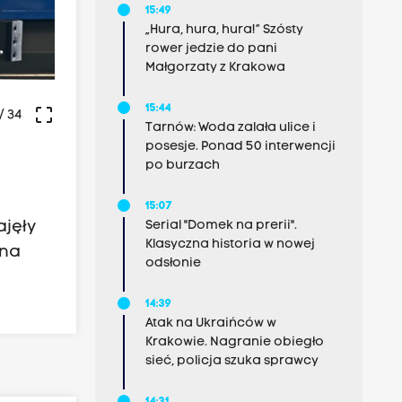
15:49
„Hura, hura, hura!” Szósty
rower jedzie do pani
Małgorzaty z Krakowa
15:44
crop_free
/ 34
Tarnów: Woda zalała ulice i
posesje. Ponad 50 interwencji
po burzach
15:07
ajęły
Serial "Domek na prerii".
Klasyczna historia w nowej
 na
odsłonie
14:39
Atak na Ukraińców w
Krakowie. Nagranie obiegło
sieć, policja szuka sprawcy