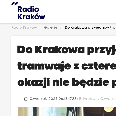
Radio Kraków
Galerie
Do Krakowa przyjechały tram
Do Krakowa przy
tramwaje z cztere
okazji nie będzie 
date_range
Czwartek, 2026.06.18 17:33
( Edytowany Czwartek,