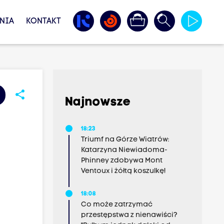
NIA
KONTAKT
share
Najnowsze
18:23
Triumf na Górze Wiatrów:
Katarzyna Niewiadoma-
Phinney zdobywa Mont
Ventoux i żółtą koszulkę!
18:08
Co może zatrzymać
przestępstwa z nienawiści?