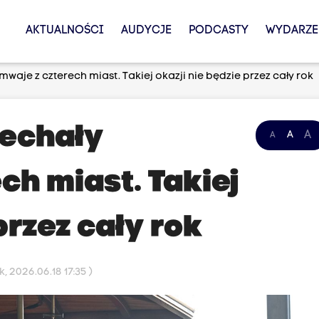
AKTUALNOŚCI
AUDYCJE
PODCASTY
WYDARZE
waje z czterech miast. Takiej okazji nie będzie przez cały rok
jechały
A
A
A
ch miast. Takiej
przez cały rok
 2026.06.18 17:35 )