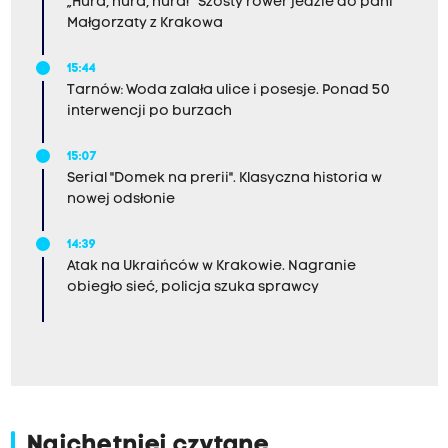
„Hura, hura, hura!” Szósty rower jedzie do pani
Małgorzaty z Krakowa
15:44
Tarnów: Woda zalała ulice i posesje. Ponad 50
interwencji po burzach
15:07
Serial "Domek na prerii". Klasyczna historia w
nowej odsłonie
14:39
Atak na Ukraińców w Krakowie. Nagranie
obiegło sieć, policja szuka sprawcy
Najchętniej czytane