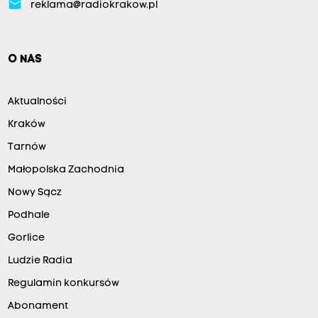
email
reklama@radiokrakow.pl
O NAS
Aktualności
Kraków
Tarnów
Małopolska Zachodnia
Nowy Sącz
Podhale
Gorlice
Ludzie Radia
Regulamin konkursów
Abonament