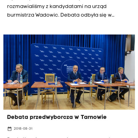
rozmawialiśmy z kandydatami na urząd
burmistrza Wadowic. Debata odbyła się w
czwartek 13 września w Wadowickiej Bibliotece
Publicznej, przy ul. Legionów 1. Zapraszamy do
słuchania i do dyskusji w komentarzach.
Debata przedwyborcza w Tarnowie
date_range
2018-08-31