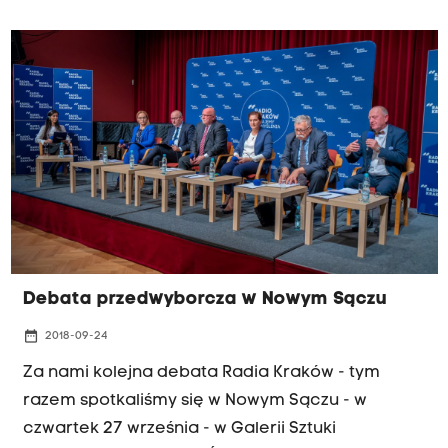
Debata przedwyborcza w Nowym Sączu
date_range
2018-09-24
Za nami kolejna debata Radia Kraków - tym
razem spotkaliśmy się w Nowym Sączu - w
czwartek 27 września - w Galerii Sztuki