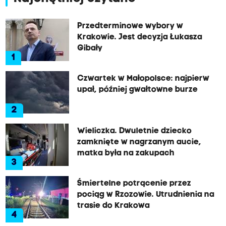
Przedterminowe wybory w
Krakowie. Jest decyzja Łukasza
Gibały
1
Czwartek w Małopolsce: najpierw
upał, później gwałtowne burze
2
Wieliczka. Dwuletnie dziecko
zamknięte w nagrzanym aucie,
matka była na zakupach
3
Śmiertelne potrącenie przez
pociąg w Rzozowie. Utrudnienia na
trasie do Krakowa
4