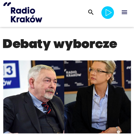
search
menu
Debaty wyborcze