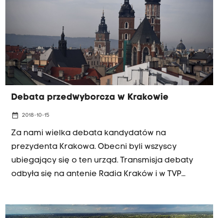
Debata przedwyborcza w Krakowie
date_range
2018-10-15
Za nami wielka debata kandydatów na
prezydenta Krakowa. Obecni byli wszyscy
ubiegający się o ten urząd. Transmisja debaty
odbyła się na antenie Radia Kraków i w TVP
Kraków. Debata była otwarta dla publiczności.