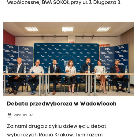
Współczesnej BWA SOKÓŁ przy ul. J. Długosza 3.
Debata przedwyborcza w Wadowicach
date_range
2018-09-07
Za nami druga z cyklu dziewięciu debat
wyborczych Radia Kraków. Tym razem