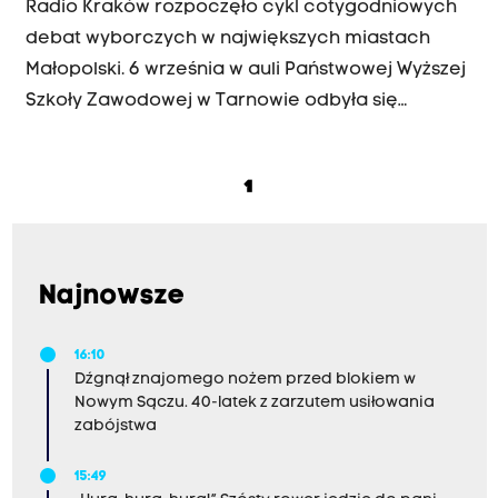
Radio Kraków rozpoczęło cykl cotygodniowych
debat wyborczych w największych miastach
Małopolski. 6 września w auli Państwowej Wyższej
Szkoły Zawodowej w Tarnowie odbyła się
dyskusja kandydatów na urząd prezydenta
Tarnowa. Spotkanie było otwarte dla wszystkich,
1
a dyskusję transmitowaliśmy na antenie Radia
Kraków. Nasi słuchacze mieli możliwość zadania
pytania kandydatom - te można odczytać w
komentarzach. Roman Ciepiela, prezydent
Najnowsze
Tarnowa, nie zdecydował się na udział w dyskusji.
16:10
Dźgnął znajomego nożem przed blokiem w
Nowym Sączu. 40-latek z zarzutem usiłowania
zabójstwa
15:49