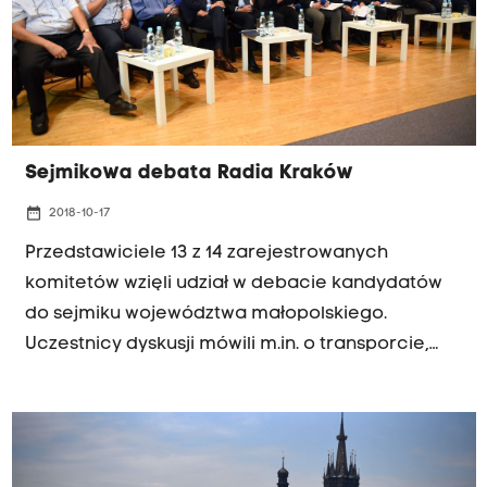
Sejmikowa debata Radia Kraków
date_range
2018-10-17
Przedstawiciele 13 z 14 zarejestrowanych
komitetów wzięli udział w debacie kandydatów
do sejmiku województwa małopolskiego.
Uczestnicy dyskusji mówili m.in. o transporcie,
jakości powietrza i polityce społecznej.