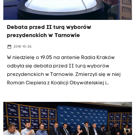
Debata przed II turą wyborów
prezydenckich w Tarnowie
date_range
2018-10-26
W niedzielę o 19.05 na antenie Radia Kraków
odbyła się debata przed II turą wyborów
prezydenckich w Tarnowie. Zmierzyli się w niej
Roman Ciepiela z Koalicji Obywatelskiej i
Kazimierz Koprowski z PiS.