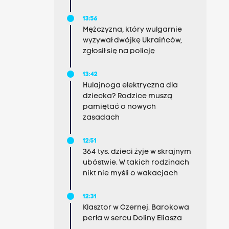
13:56
Mężczyzna, który wulgarnie
wyzywał dwójkę Ukraińców,
zgłosił się na policję
13:42
Hulajnoga elektryczna dla
dziecka? Rodzice muszą
pamiętać o nowych
zasadach
12:51
364 tys. dzieci żyje w skrajnym
ubóstwie. W takich rodzinach
nikt nie myśli o wakacjach
12:31
Klasztor w Czernej. Barokowa
perła w sercu Doliny Eliasza