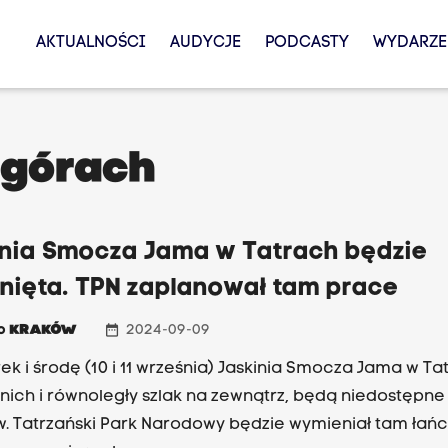
AKTUALNOŚCI
AUDYCJE
PODCASTY
WYDARZE
 górach
inia Smocza Jama w Tatrach będzie
nięta. TPN zaplanował tam prace
date_range
io
KRAKÓW
2024-09-09
ek i środę (10 i 11 września) Jaskinia Smocza Jama w Ta
ich i równoległy szlak na zewnątrz, będą niedostępne
w. Tatrzański Park Narodowy będzie wymieniał tam łań