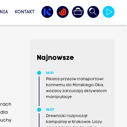
NIA
KONTAKT
Najnowsze
16:31
Pikieta przeciw transportowi
konnemu do Morskiego Oka;
wozacy zarzucają aktywistom
manipulacje
trach
15:57
 dla
Drewnicki rozpoczął
cuchy
kampanię w Krakowie. Liczy