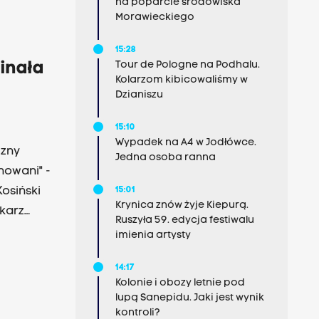
na poparcie środowiska
Morawieckiego
15:28
Tour de Pologne na Podhalu.
inała
Kolarzom kibicowaliśmy w
Dzianiszu
15:10
Wypadek na A4 w Jodłówce.
czny
Jedna osoba ranna
nowani" -
osiński
15:01
Krynica znów żyje Kiepurą.
ekarz
Ruszyła 59. edycja festiwalu
ku
imienia artysty
a 157 zostało rannych.
14:17
Kolonie i obozy letnie pod
lupą Sanepidu. Jaki jest wynik
kontroli?