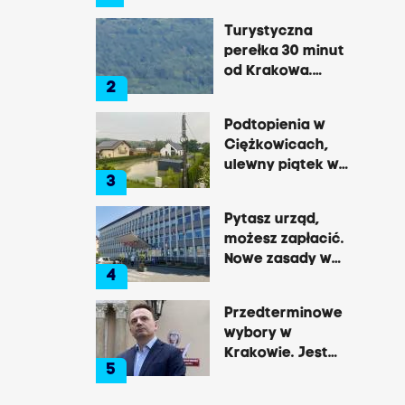
gwałtowne burze
Turystyczna
perełka 30 minut
od Krakowa.
2
Pałac, zamek,
klasztor i brama
Podtopienia w
do lasu
Ciężkowicach,
ulewny piątek w
3
Tarnowie
Pytasz urząd,
możesz zapłacić.
Nowe zasady w
4
Brzesku
Przedterminowe
wybory w
Krakowie. Jest
5
decyzja Łukasza
Gibały