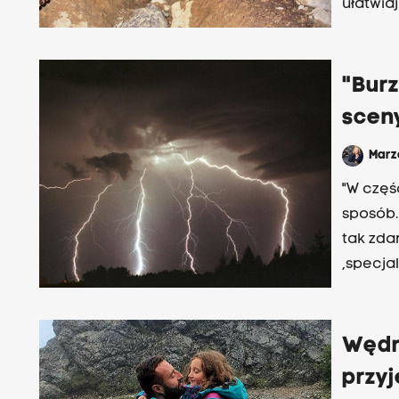
ułatwia
"Bur
sceny
Mar
"W częś
sposób.
tak zda
,specjal
Tatrzań
Wędr
przyj