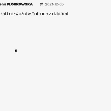
date_range
zena
FLORKOWSKA
2021-12-05
zni i rozważni w Tatrach z dziećmi
1