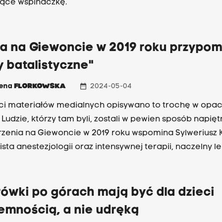
jące wspinaczkę.
za na Giewoncie w 2019 roku przypom
 batalistyczne"
date_range
zena
FLORKOWSKA
2024-05-04
ci materiałów medialnych opisywano to trochę w opa
 Ludzie, którzy tam byli, zostali w pewien sposób napięt
rzenia na Giewoncie w 2019 roku wspomina Sylweriusz K
ista anestezjologii oraz intensywnej terapii, naczelny l
skiego Ochotniczego Pogotowia Ratunkowego. W wyni
rażenia piorunem na Giewoncie zmarło 5 osób, 
ówki po górach mają być dla dzieci
emnością, a nie udręką