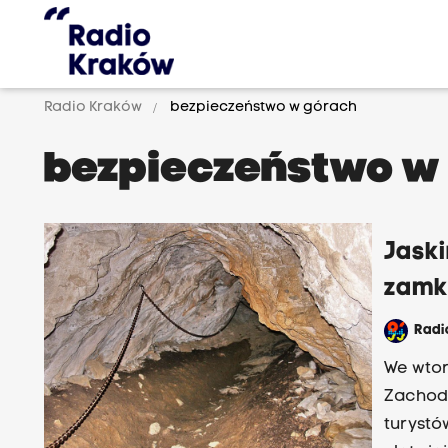
Radio Kraków
bezpieczeństwo w górach
bezpieczeństwo w
Jask
zamk
Rad
We wtor
Zachodn
turystó