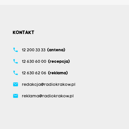
KONTAKT
phone
12 200 33 33
(antena)
phone
12 630 60 00
(recepcja)
phone
12 630 62 06
(reklama)
email
redakcja@radiokrakow.pl
email
reklama@radiokrakow.pl