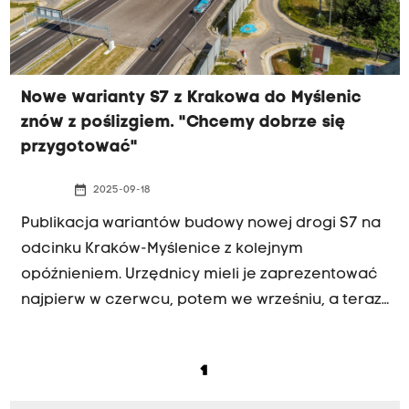
Nowe warianty S7 z Krakowa do Myślenic
znów z poślizgiem. "Chcemy dobrze się
przygotować"
date_range
2025-09-18
Publikacja wariantów budowy nowej drogi S7 na
odcinku Kraków-Myślenice z kolejnym
opóźnieniem. Urzędnicy mieli je zaprezentować
najpierw w czerwcu, potem we wrześniu, a teraz
- jak informuje Generalna Dyrekcja Dróg
Krajowych i Autostrad - pojawią się do końca
1
tego roku. Skąd to opóźnienie?