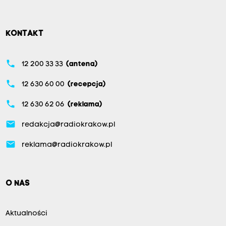
KONTAKT
phone
12 200 33 33
(antena)
phone
12 630 60 00
(recepcja)
phone
12 630 62 06
(reklama)
email
redakcja@radiokrakow.pl
email
reklama@radiokrakow.pl
O NAS
Aktualności