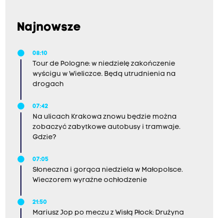
Najnowsze
08:10
Tour de Pologne: w niedzielę zakończenie
wyścigu w Wieliczce. Będą utrudnienia na
drogach
07:42
Na ulicach Krakowa znowu będzie można
zobaczyć zabytkowe autobusy i tramwaje.
Gdzie?
07:05
Słoneczna i gorąca niedziela w Małopolsce.
Wieczorem wyraźne ochłodzenie
21:50
Mariusz Jop po meczu z Wisłą Płock: Drużyna