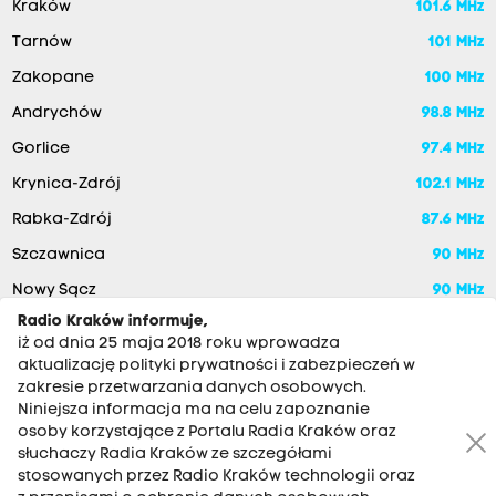
Kraków
101.6 MHz
Tarnów
101 MHz
Zakopane
100 MHz
Andrychów
98.8 MHz
Gorlice
97.4 MHz
Krynica-Zdrój
102.1 MHz
Rabka-Zdrój
87.6 MHz
Szczawnica
90 MHz
Nowy Sącz
90 MHz
Radio Kraków informuje,
iż od dnia 25 maja 2018 roku wprowadza
aktualizację polityki prywatności i zabezpieczeń w
zakresie przetwarzania danych osobowych.
Niniejsza informacja ma na celu zapoznanie
osoby korzystające z Portalu Radia Kraków oraz
słuchaczy Radia Kraków ze szczegółami
stosowanych przez Radio Kraków technologii oraz
RADIO KRAKÓW SA. Aleja Juliusza Słowackiego 22, 30-007