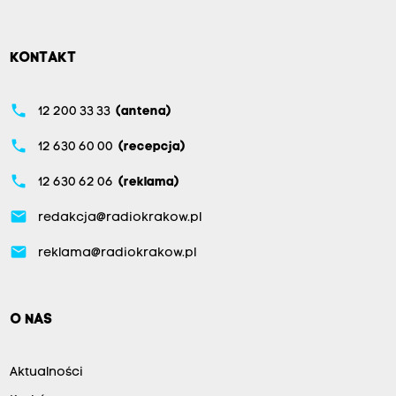
KONTAKT
phone
12 200 33 33
(antena)
phone
12 630 60 00
(recepcja)
phone
12 630 62 06
(reklama)
email
redakcja@radiokrakow.pl
email
reklama@radiokrakow.pl
O NAS
Aktualności