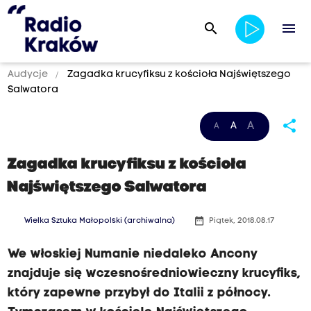
search
menu
Audycje
Zagadka krucyfiksu z kościoła Najświętszego
Salwatora
share
A
A
A
Zagadka krucyfiksu z kościoła
Najświętszego Salwatora
date_range
Wielka Sztuka Małopolski (archiwalna)
Piątek, 2018.08.17
We włoskiej Numanie niedaleko Ancony
znajduje się wczesnośredniowieczny krucyfiks,
który zapewne przybył do Italii z północy.