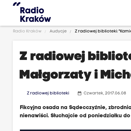
Radio Kraków
Audycje
Z radiowej biblioteki: "Kam
Z radiowej biblio
Małgorzaty i Mic
date_range
Z radiowej biblioteki
Czwartek, 2017.06.08
Fikcyjna osada na Sądecczyźnie, zbrodnia
nienawiści. Słuchajcie od poniedziałku do p