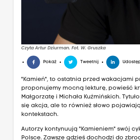
Czyta Artur Dziurman. Fot. W. Gruszka
Pokaż
Tweetnij
Udostęp
"Kamień", to ostatnia przed wakacjami p
proponujemy mocną lekturę, powieść k
Małgorzatę i Michała Kuźmińskich. Tytuł
się akcja, ale to również słowo pojawiaj
kontekstach.
Autorzy kontynuują "Kamieniem" swój cyk
Polsce. Zawsze gdzieś dochodzi do zbrodn