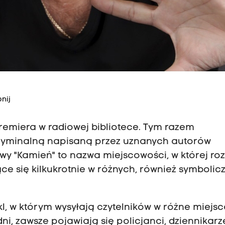
nij
remiera w radiowej bibliotece. Tym razem
ryminalną napisaną przez uznanych autorów
owy "Kamień" to nazwa miejscowości, w której r
ące się kilkukrotnie w różnych, również symbolic
l, w którym wysyłają czytelników w różne miejs
i, zawsze pojawiają się policjanci, dziennikarze