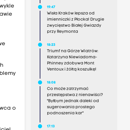
zwykle
19:47
Wisła Kraków lepsza od
rawie
imienniczki z Płocka! Drugie
zwycięstwo Białej Gwiazdy
przy Reymonta
we
18:23
Triumf na Górze Wiatrów:
Katarzyna Niewiadoma-
Phinney zdobywa Mont
ch
Ventoux i żółtą koszulkę!
oblemy
18:08
Co może zatrzymać
przestępstwa z nienawiści?
"Byłbym jednak daleki od
sugerowania prostego
rwca o
podnoszenia kar"
17:13
ciel