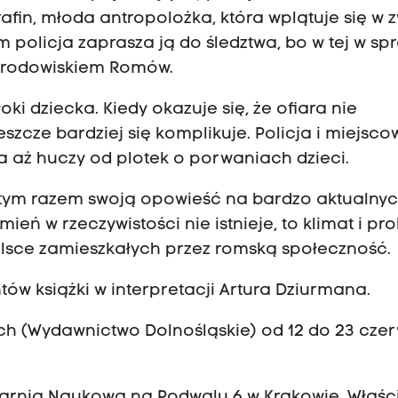
fin, młoda antropolożka, która wplątuje się w 
policja zaprasza ją do śledztwa, bo w tej w sp
 środowiskiem Romów.
ki dziecka. Kiedy okazuje się, że ofiara nie
eszcze bardziej się komplikuje. Policja i miejsco
a aż huczy od plotek o porwaniach dzieci.
ą tym razem swoją opowieść na bardzo aktualny
ń w rzeczywistości nie istnieje, to klimat i pr
lsce zamieszkałych przez romską społeczność.
ów książki w interpretacji Artura Dziurmana.
ich (Wydawnictwo Dolnośląskie) od 12 do 23 cze
rnia Naukowa na Podwalu 6 w Krakowie. Właści