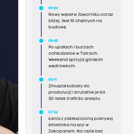
09:24
Nowy węzeł w Jaworniku coraz
bliżej. Jest 10 chętnych na
budowę
08:45
Po upałach i burzach
ochłodzenie w Tatrach.
Weekend sprzyja górskim
wędrówkom
08:11
Zmuszał kobiety do
prostytucji i brutalnie je bił.
30-latek trafił do aresztu
07:36
Łania z zakleszczoną pokrywą
śmietnika na szyi w
Zakopanem. Na razie bez