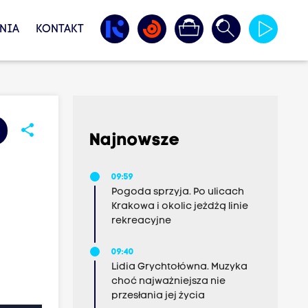
NIA
KONTAKT
share
Najnowsze
09:59
Pogoda sprzyja. Po ulicach
Krakowa i okolic jeżdżą linie
rekreacyjne
09:40
Lidia Grychtołówna. Muzyka
choć najważniejsza nie
przesłania jej życia