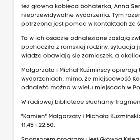
też główna kobieca bohaterka, Anna Sera
nieprzewidywalne wydarzenia. Tym razem 
potrzebna jest pomoc w kontaktach ze
To w ich osadzie odnalezione zostają zwło
pochodziła z romskiej rodziny, sytuacja j
władze obawiają się zamieszek, a okolic
Małgorzata i Michał Kuźmińscy opieraj
wydarzeniach, mimo, że miejscowość Kamie
odnaleźć można w wielu miejscach w Po
W radiowej bibliotece słuchamy fragment
"Kamień" Małgorzaty i Michała Kuźmińsk
11.45 i 22.50.
Sponsorem programu jest Główna Księga