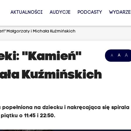
AKTUALNOŚCI
AUDYCJE
PODCASTY
WYDARZE
ień" Małgorzaty i Michała Kuźmińskich
teki: "Kamień"
A
A
A
hała Kuźmińskich
 popełniona na dziecku i nakręcająca się spirala
iątku o 11:45 i 22:50.