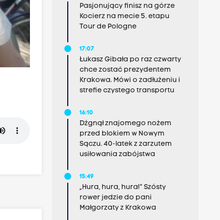
Pasjonujący finisz na górze
Kocierz na mecie 5. etapu
Tour de Pologne
17:07
Łukasz Gibała po raz czwarty
chce zostać prezydentem
Krakowa. Mówi o zadłużeniu i
strefie czystego transportu
16:10
Dźgnął znajomego nożem
przed blokiem w Nowym
Sączu. 40-latek z zarzutem
usiłowania zabójstwa
15:49
„Hura, hura, hura!” Szósty
rower jedzie do pani
Małgorzaty z Krakowa