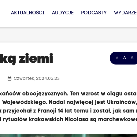
AKTUALNOŚCI
AUDYCJE
PODCASTY
WYDARZE
ką ziemi
A
A
A
date_range
Czwartek, 2024.05.23
kańców obcojęzycznych. Ten wzrost w ciągu osta
 Wojewódzkiego. Nadal najwięcej jest Ukraińców
 przyjechał z Francji 14 lat temu i został, jak sa
d rytuałów krakowskich Nicolasa są marchewkowe