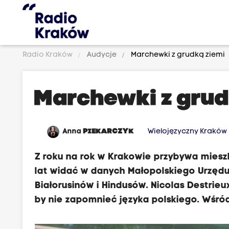
Radio Kraków
Audycje
Marchewki z grudką ziemi
Marchewki z grud
Anna
PIEKARCZYK
Wielojęzyczny Kraków
Z roku na rok w Krakowie przybywa miesz
lat widać w danych Małopolskiego Urzędu
Białorusinów i Hindusów. Nicolas Destrieux
by nie zapomnieć języka polskiego. Wśró