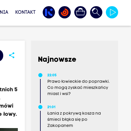
NIA
KONTAKT
share
Najnowsze
22:05
Prawo łowieckie do poprawki.
Co mogą zyskać mieszkańcy
tnich 5
miast i wsi?
,
m mówi
21:01
Łania z pokrywą kosza na
 łowy.
śmieci błąka się po
Zakopanem