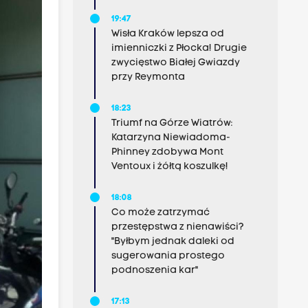
19:47
Wisła Kraków lepsza od
imienniczki z Płocka! Drugie
zwycięstwo Białej Gwiazdy
przy Reymonta
18:23
Triumf na Górze Wiatrów:
Katarzyna Niewiadoma-
Phinney zdobywa Mont
Ventoux i żółtą koszulkę!
18:08
Co może zatrzymać
przestępstwa z nienawiści?
"Byłbym jednak daleki od
sugerowania prostego
podnoszenia kar"
17:13