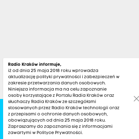
Radio Kraków informuje,
iż od dnia 25 maja 2018 roku wprowadza
aktualizację polityki prywatności i zabezpieczeń w
zakresie przetwarzania danych osobowych.
Niniejsza informacja ma na celu zapoznanie
osoby korzystające z Portalu Radia Kraków oraz
słuchaczy Radia Kraków ze szczegółami
stosowanych przez Radio Kraków technologii oraz
Zobacz
Kultura
Sport
Muzyka
Audycje
Po
z przepisami o ochronie danych osobowych,
obowiązujących od dnia 25 maja 2018 roku.
Zapraszamy do zapoznania się z informacjami
RADIO KRAKÓW SA. Aleja Juliusza Słowackiego 22, 30-007
zawartymi w Polityce Prywatności.