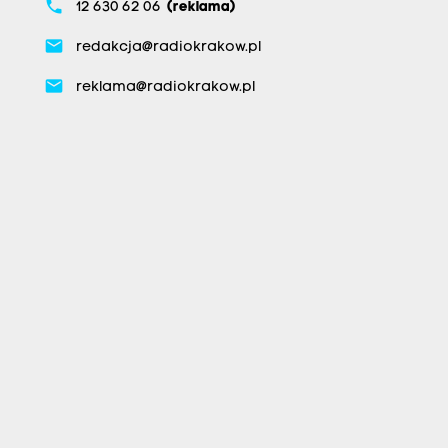
phone
12 630 62 06
(reklama)
email
redakcja@radiokrakow.pl
email
reklama@radiokrakow.pl