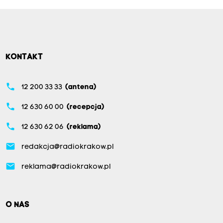
KONTAKT
phone
12 200 33 33
(antena)
phone
12 630 60 00
(recepcja)
phone
12 630 62 06
(reklama)
email
redakcja@radiokrakow.pl
email
reklama@radiokrakow.pl
O NAS