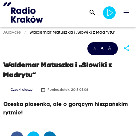
search
menu
Audycje
Waldemar Matuszka i „Słowiki z Madrytu”
share
A
A
A
Waldemar Matuszka i „Słowiki z
Madrytu”
date_range
Czeski cieszy
Poniedziałek, 2018.08.06
Czeska piosenka, ale o gorącym hiszpańskim
rytmie!