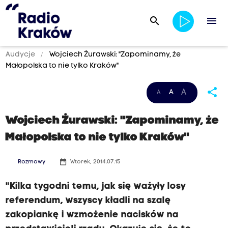
search
menu
Audycje
Wojciech Żurawski: "Zapominamy, że
Małopolska to nie tylko Kraków"
share
A
A
A
Wojciech Żurawski: "Zapominamy, że
Małopolska to nie tylko Kraków"
date_range
Rozmowy
Wtorek, 2014.07.15
"Kilka tygodni temu, jak się ważyły losy
referendum, wszyscy kładli na szalę
zakopiankę i wzmożenie nacisków na