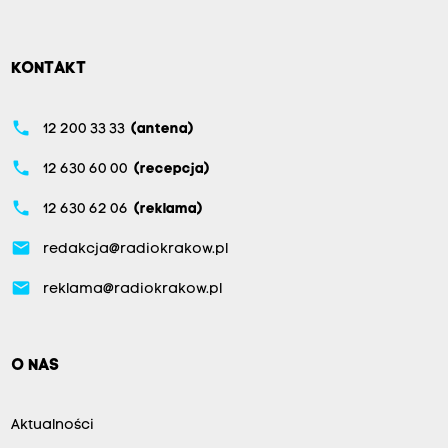
KONTAKT
phone
12 200 33 33
(antena)
phone
12 630 60 00
(recepcja)
phone
12 630 62 06
(reklama)
email
redakcja@radiokrakow.pl
email
reklama@radiokrakow.pl
O NAS
Aktualności