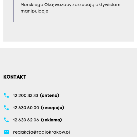
Morskiego Oka; wozacy zarzucają aktywistom
manipulacje
KONTAKT
phone
12 200 33 33
(antena)
phone
12 630 60 00
(recepcja)
phone
12 630 62 06
(reklama)
email
redakcja@radiokrakow.pl