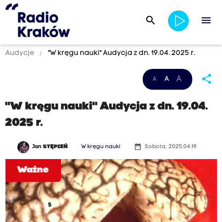
search
menu
Audycje
"W kręgu nauki" Audycja z dn. 19.04. 2025 r.
share
A
A
A
"W kręgu nauki" Audycja z dn. 19.04.
2025 r.
date_range
Jan
STĘPIEŃ
W kręgu nauki
Sobota, 2025.04.19
Ważne