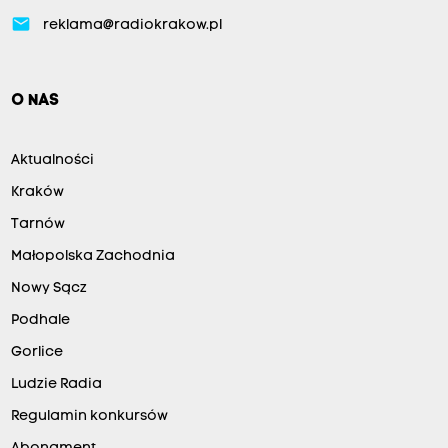
email
reklama@radiokrakow.pl
O NAS
Aktualności
Kraków
Tarnów
Małopolska Zachodnia
Nowy Sącz
Podhale
Gorlice
Ludzie Radia
Regulamin konkursów