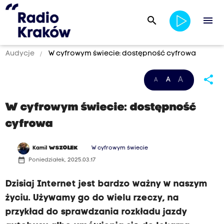
search
menu
Audycje
W cyfrowym świecie: dostępność cyfrowa
share
A
A
A
W cyfrowym świecie: dostępność
cyfrowa
Kamil
WSZOŁEK
W cyfrowym świecie
date_range
Poniedziałek, 2025.03.17
Dzisiaj Internet jest bardzo ważny w naszym
życiu. Używamy go do wielu rzeczy, na
przykład do sprawdzania rozkładu jazdy