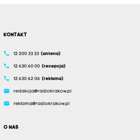
KONTAKT
phone
12 200 33 33
(antena)
phone
12 630 60 00
(recepcja)
phone
12 630 62 06
(reklama)
email
redakcja@radiokrakow.pl
email
reklama@radiokrakow.pl
O NAS