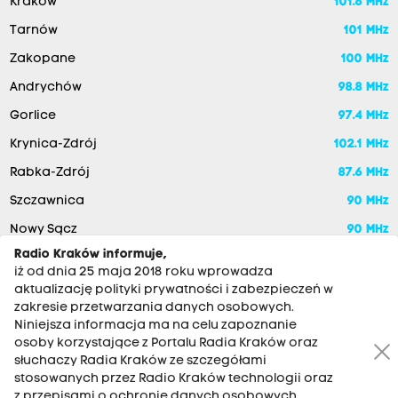
Kraków
101.6 MHz
Tarnów
101 MHz
Zakopane
100 MHz
Andrychów
98.8 MHz
Gorlice
97.4 MHz
Krynica-Zdrój
102.1 MHz
Rabka-Zdrój
87.6 MHz
Szczawnica
90 MHz
Nowy Sącz
90 MHz
Radio Kraków informuje,
iż od dnia 25 maja 2018 roku wprowadza
aktualizację polityki prywatności i zabezpieczeń w
zakresie przetwarzania danych osobowych.
Niniejsza informacja ma na celu zapoznanie
osoby korzystające z Portalu Radia Kraków oraz
słuchaczy Radia Kraków ze szczegółami
stosowanych przez Radio Kraków technologii oraz
RADIO KRAKÓW SA. Aleja Juliusza Słowackiego 22, 30-007
z przepisami o ochronie danych osobowych,