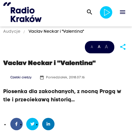
search
menu
Audycje
Vaclav Neckar i "Valentina"
share
A
A
A
Vaclav Neckar i "Valentina"
date_range
Czeski cieszy
Poniedziałek, 2018.07.16
Piosenka dla zakochanych, z nocną Pragą w
tle i przeciekawą historią...