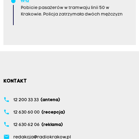
19:12
Pobicie pasażerów w tramwaju linii 50 w
Krakowie. Policja zatrzymała dwóch mężczyzn
KONTAKT
phone
12 200 33 33
(antena)
phone
12 630 60 00
(recepcja)
phone
12 630 62 06
(reklama)
email
redakcja@radiokrakow.pl