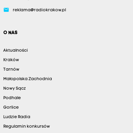
email
reklama@radiokrakow.pl
O NAS
Aktualności
Kraków
Tarnów
Małopolska Zachodnia
Nowy Sącz
Podhale
Gorlice
Ludzie Radia
Regulamin konkursów