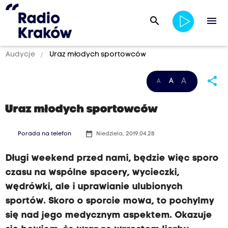
search
menu
Audycje
Uraz młodych sportowców
share
A
A
A
Uraz młodych sportowców
date_range
Porada na telefon
Niedziela, 2019.04.28
Długi weekend przed nami, będzie więc sporo
czasu na wspólne spacery, wycieczki,
wędrówki, ale i uprawianie ulubionych
sportów. Skoro o sporcie mowa, to pochylmy
się nad jego medycznym aspektem. Okazuje