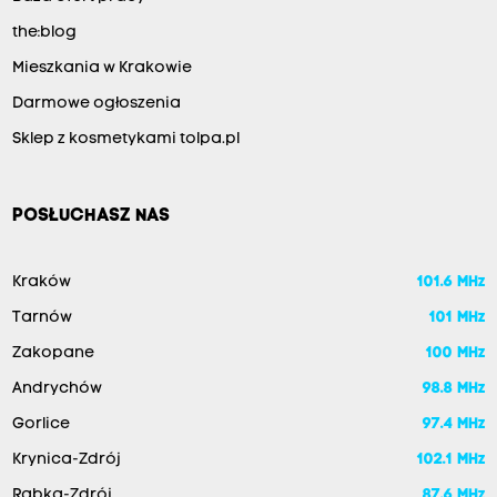
the:blog
Mieszkania w Krakowie
Darmowe ogłoszenia
Sklep z kosmetykami tolpa.pl
POSŁUCHASZ NAS
Kraków
101.6 MHz
Tarnów
101 MHz
Zakopane
100 MHz
Andrychów
98.8 MHz
Gorlice
97.4 MHz
Krynica-Zdrój
102.1 MHz
Rabka-Zdrój
87.6 MHz