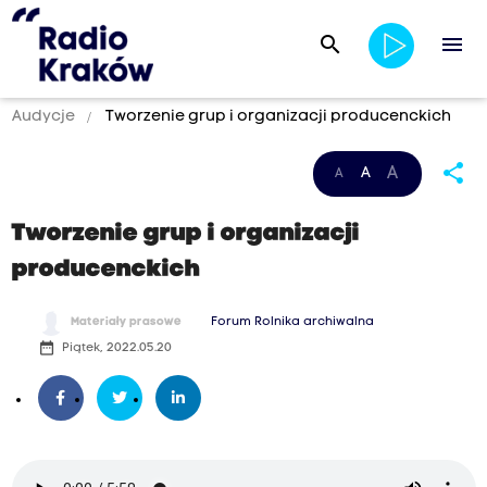
search
menu
Audycje
Tworzenie grup i organizacji producenckich
share
A
A
A
Tworzenie grup i organizacji
producenckich
Materiały prasowe
Forum Rolnika archiwalna
date_range
Piątek, 2022.05.20