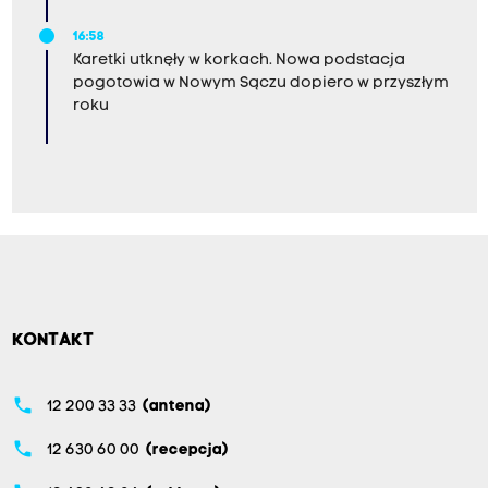
16:58
Karetki utknęły w korkach. Nowa podstacja
pogotowia w Nowym Sączu dopiero w przyszłym
roku
KONTAKT
phone
12 200 33 33
(antena)
phone
12 630 60 00
(recepcja)