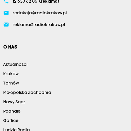
phone
12 630 62 06
(reklama)
email
redakcja@radiokrakow.pl
email
reklama@radiokrakow.pl
O NAS
Aktualności
Kraków
Tarnów
Małopolska Zachodnia
Nowy Sącz
Podhale
Gorlice
Ludzie Radia