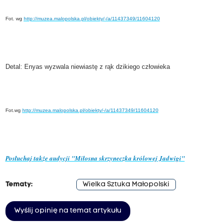
Fot. wg
http://muzea.malopolska.pl/
obiekty/-/a/11437349/11604120
Detal: Enyas wyzwala niewiastę z rąk dzikiego człowieka
Fot.wg
http://muzea.
malopolska.pl/obiekty/-/a/
11437349/11604120
Posłuchaj także audycji "Miłosna skrzyneczka królowej Jadwigi"
Tematy:
Wielka Sztuka Małopolski
Wyślij opinię na temat artykułu