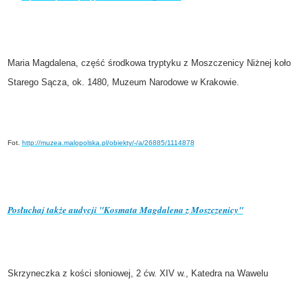
Maria Magdalena, część środkowa tryptyku z Moszczenicy Niżnej koło
Starego Sącza, ok. 1480, Muzeum Narodowe w Krakowie.
Fot.
http://muzea.malopolska.
pl/obiekty/-/a/26885/1114878
Posłuchaj także audycji "Kosmata Magdalena z Moszczenicy"
Skrzyneczka z kości słoniowej, 2 ćw. XIV w., Katedra na Wawelu