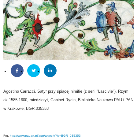
Agostino Carracci, Satyr przy śpiącej nimifie (z serii "Lascivie"), Rzym
ok.1585-1600, miedzioryt, Gabinet Rycin, Biblioteka Naukowa PAU i PAN
w Krakowie, BGR.035353
Fot.
http://www.pauart.pl/app/
artwork?id=BGR_035353