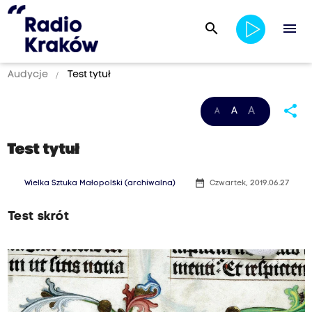
search
menu
Audycje
Test tytuł
share
A
A
A
Test tytuł
date_range
Wielka Sztuka Małopolski (archiwalna)
Czwartek, 2019.06.27
Test skrót