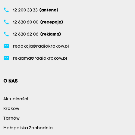
phone
12 200 33 33
(antena)
phone
12 630 60 00
(recepcja)
phone
12 630 62 06
(reklama)
email
redakcja@radiokrakow.pl
email
reklama@radiokrakow.pl
O NAS
Aktualności
Kraków
Tarnów
Małopolska Zachodnia