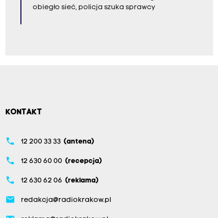
obiegło sieć, policja szuka sprawcy
KONTAKT
phone
12 200 33 33
(antena)
phone
12 630 60 00
(recepcja)
phone
12 630 62 06
(reklama)
email
redakcja@radiokrakow.pl