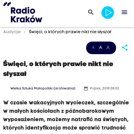
search
menu
Audycje
Święci, o których prawie nikt nie słyszał
share
A
A
A
Święci, o których prawie nikt nie
słyszał
date_range
Wielka Sztuka Małopolski (archiwalna)
Piątek, 2019.08.02
W czasie wakacyjnych wycieczek, szczególnie
w małych kościołach z późnobarokowym
wyposażeniem, możemy natrafić na świętych,
których identyfikacja może sprawić trudność