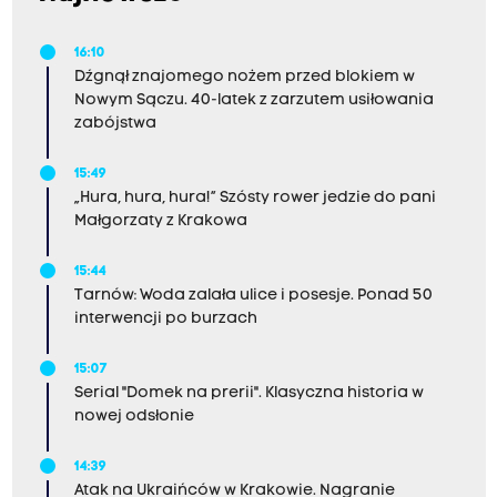
16:10
Dźgnął znajomego nożem przed blokiem w
Nowym Sączu. 40-latek z zarzutem usiłowania
zabójstwa
15:49
„Hura, hura, hura!” Szósty rower jedzie do pani
Małgorzaty z Krakowa
15:44
Tarnów: Woda zalała ulice i posesje. Ponad 50
interwencji po burzach
15:07
Serial "Domek na prerii". Klasyczna historia w
nowej odsłonie
14:39
Atak na Ukraińców w Krakowie. Nagranie