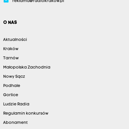
email
reklama@radiokrakow.pl
O NAS
Aktualności
Kraków
Tarnów
Małopolska Zachodnia
Nowy Sącz
Podhale
Gorlice
Ludzie Radia
Regulamin konkursów
Abonament