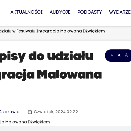
AKTUALNOŚCI
AUDYCJE
PODCASTY
WYDARZE
działu w Festiwalu Integracja Malowana Dźwiękiem
pisy do udziału
A
A
A
gracja Malowana
date_range
C zdrowia
Czwartek, 2024.02.22
acja Malowana Dźwiękiem