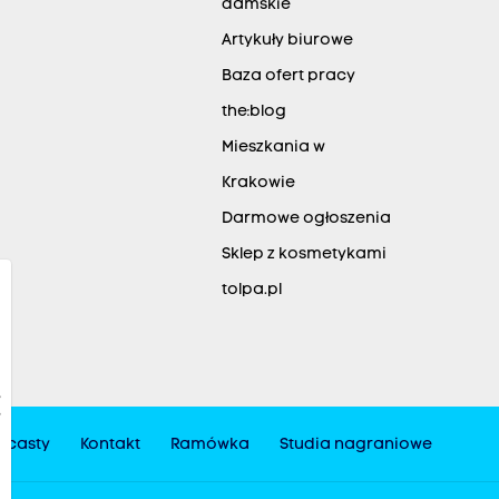
damskie
Artykuły biurowe
Baza ofert pracy
the:blog
Mieszkania w
Krakowie
Darmowe ogłoszenia
Sklep z kosmetykami
tolpa.pl
dcasty
Kontakt
Ramówka
Studia nagraniowe