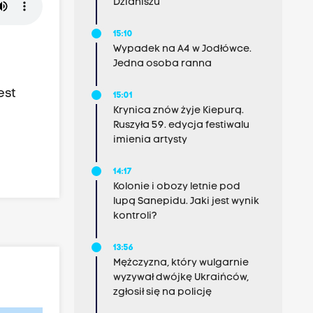
Dzianiszu
15:10
Wypadek na A4 w Jodłówce.
Jedna osoba ranna
est
15:01
Krynica znów żyje Kiepurą.
Ruszyła 59. edycja festiwalu
imienia artysty
14:17
Kolonie i obozy letnie pod
lupą Sanepidu. Jaki jest wynik
kontroli?
13:56
Mężczyzna, który wulgarnie
wyzywał dwójkę Ukraińców,
zgłosił się na policję