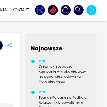
NIA
KONTAKT
share
Najnowsze
15:57
Drewnicki rozpoczął
kampanię w Krakowie. Liczy
na poparcie środowiska
Morawieckiego
15:28
Tour de Pologne na Podhalu.
Kolarzom kibicowaliśmy w