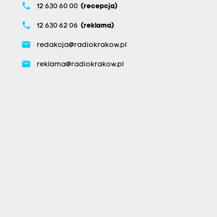
phone
12 630 60 00
(recepcja)
phone
12 630 62 06
(reklama)
email
redakcja@radiokrakow.pl
email
reklama@radiokrakow.pl