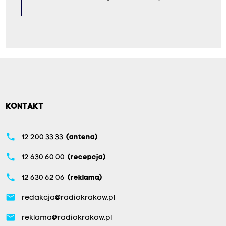
KONTAKT
phone
12 200 33 33
(antena)
phone
12 630 60 00
(recepcja)
phone
12 630 62 06
(reklama)
email
redakcja@radiokrakow.pl
email
reklama@radiokrakow.pl