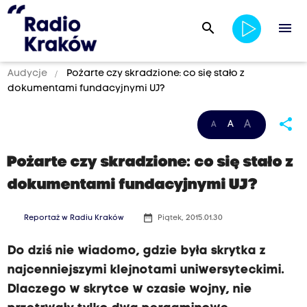
search
menu
Audycje
Pożarte czy skradzione: co się stało z
dokumentami fundacyjnymi UJ?
share
A
A
A
Pożarte czy skradzione: co się stało z
dokumentami fundacyjnymi UJ?
date_range
Reportaż w Radiu Kraków
Piątek, 2015.01.30
Do dziś nie wiadomo, gdzie była skrytka z
najcenniejszymi klejnotami uniwersyteckimi.
Dlaczego w skrytce w czasie wojny, nie