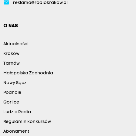
email
reklama@radiokrakow.pl
O NAS
Aktualności
Kraków
Tarnów
Małopolska Zachodnia
Nowy Sącz
Podhale
Gorlice
Ludzie Radia
Regulamin konkursów
Abonament