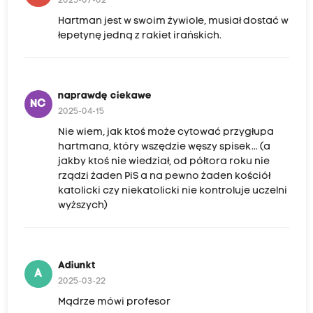
2025-07-02
Hartman jest w swoim żywiole, musiał dostać w
łepetynę jedną z rakiet irańskich.
naprawdę ciekawe
NC
2025-04-15
Nie wiem, jak ktoś może cytować przygłupa
hartmana, który wszędzie węszy spisek... (a
jakby ktoś nie wiedział, od półtora roku nie
rządzi żaden PiS a na pewno żaden kościół
katolicki czy niekatolicki nie kontroluje uczelni
wyższych)
Adiunkt
A
2025-03-22
Mądrze mówi profesor