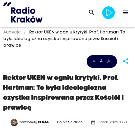
search
menu
Audycje
Rektor UKEN w ogniu krytyki. Prof. Hartman: To
była ideologiczna czystka inspirowana przez Kościół i
prawicę
share
A
A
A
Rektor UKEN w ogniu krytyki. Prof.
Hartman: To była ideologiczna
czystka inspirowana przez Kościół i
prawicę
date_range
Bartłomiej
ZIAJA
Co niesie dzień
Piątek, 2025.03.21