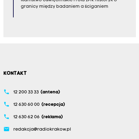
Kłamstwo oświęcimskie i rola IPN. Historyk o
granicy między badaniem a ściganiem
KONTAKT
phone
12 200 33 33
(antena)
phone
12 630 60 00
(recepcja)
phone
12 630 62 06
(reklama)
email
redakcja@radiokrakow.pl