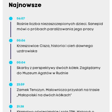
Najnowsze
06:07
Rośnie liczba niezaszczepionych dzieci. Sanepid
mówi o próbach paraliżowania jego pracy
00:06
Krzeszowice: Cisza, historia i cień dawnego
uzdrowiska
00:04
Skarby z perspektywy dwóch kółek: Zaglądamy
do Muzeum Agatów w Rudnie
23:59
Zamek Tenczyn. Malownicza przystań na trasie
„Małopolski na dwóch kółkach”
21:38