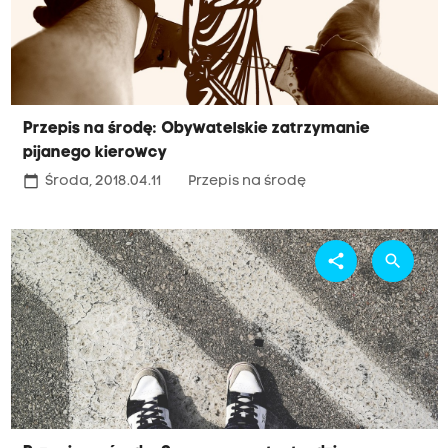
Przepis na środę: Obywatelskie zatrzymanie
pijanego kierowcy
calendar_today
Środa, 2018.04.11
Przepis na środę
share
search