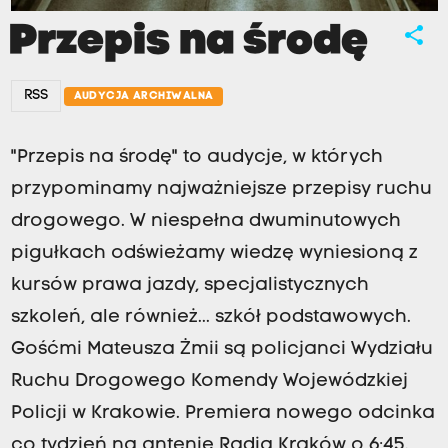
Przepis na środę
share
RSS
AUDYCJA ARCHIWALNA
"Przepis na środę" to audycje, w których
przypominamy najważniejsze przepisy ruchu
drogowego. W niespełna dwuminutowych
pigułkach odświeżamy wiedzę wyniesioną z
kursów prawa jazdy, specjalistycznych
szkoleń, ale również... szkół podstawowych.
Gośćmi Mateusza Żmii są policjanci Wydziału
Ruchu Drogowego Komendy Wojewódzkiej
Policji w Krakowie. Premiera nowego odcinka
co tydzień na antenie Radia Kraków o 6:45.