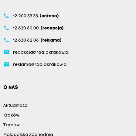
phone
12 200 33 33
(antena)
phone
12 630 60 00
(recepcja)
phone
12 630 62 06
(reklama)
email
redakcja@radiokrakow.pl
email
reklama@radiokrakow.pl
O NAS
Aktualności
Kraków
Tarnów
Małopolska Zachodnia