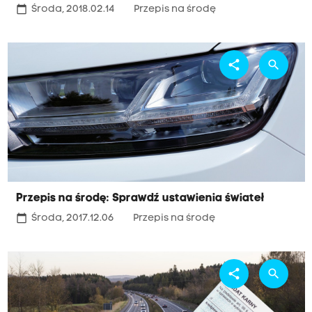
calendar_today
Środa, 2018.02.14
Przepis na środę
share
search
Przepis na środę: Sprawdź ustawienia świateł
calendar_today
Środa, 2017.12.06
Przepis na środę
share
search