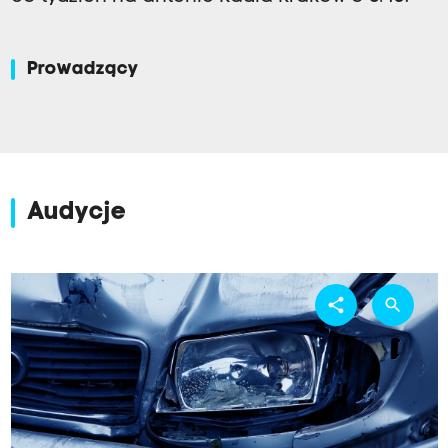
Prowadzący
Audycje
share
search