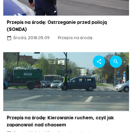
Przepis na środę: Ostrzeganie przed policją
(SONDA)
calendar_today
Środa, 2018.05.09
Przepis na środę
share
search
Przepis na środę: Kierowanie ruchem, czyli jak
zapanować nad chaosem