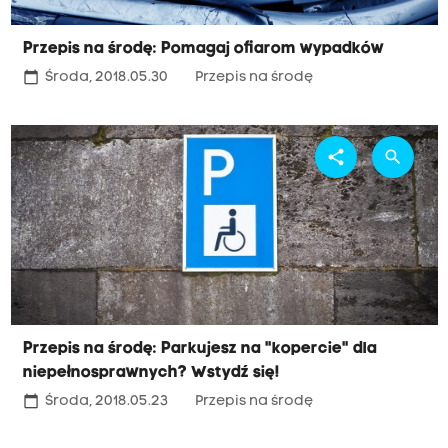
Przepis na środę: Pomagaj ofiarom wypadków
calendar_today
Środa, 2018.05.30
Przepis na środę
share
search
Przepis na środę: Parkujesz na "kopercie" dla
niepełnosprawnych? Wstydź się!
calendar_today
Środa, 2018.05.23
Przepis na środę