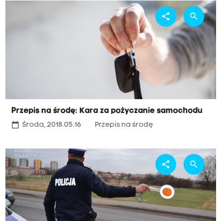
share
search
Przepis na środę: Kara za pożyczanie samochodu
calendar_today
Środa, 2018.05.16
Przepis na środę
share
search