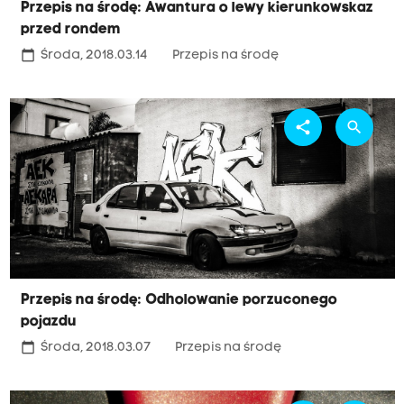
Przepis na środę: Awantura o lewy kierunkowskaz
przed rondem
calendar_today
Środa, 2018.03.14
Przepis na środę
share
search
Przepis na środę: Odholowanie porzuconego
pojazdu
calendar_today
Środa, 2018.03.07
Przepis na środę