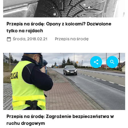
Przepis na środę: Opony z kolcami? Dozwolone
tylko na rajdach
calendar_today
Środa, 2018.02.21
Przepis na środę
share
search
Przepis na środę: Zagrożenie bezpieczeństwa w
ruchu drogowym