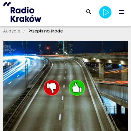
search
menu
Audycje
Przepis na środę