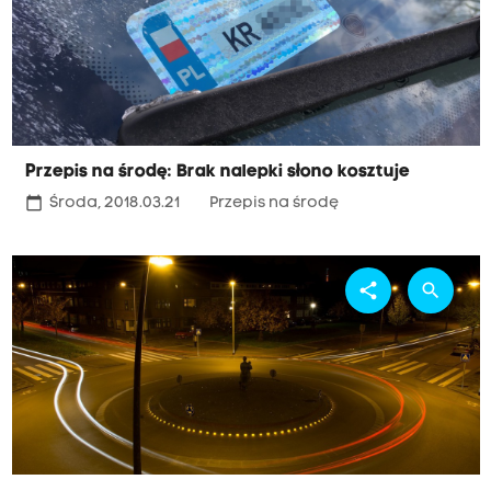
Przepis na środę: Brak nalepki słono kosztuje
calendar_today
Środa, 2018.03.21
Przepis na środę
share
search