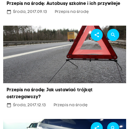
Przepis na środę: Autobusy szkolne i ich przywileje
calendar_today
Środa, 2017.09.13
Przepis na środę
share
search
Przepis na środę: Jak ustawiać trójkąt
ostrzegawczy?
calendar_today
Środa, 2017.12.13
Przepis na środę
share
search