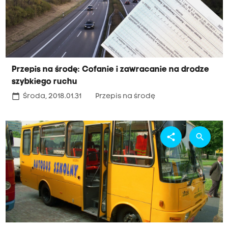
Przepis na środę: Cofanie i zawracanie na drodze
szybkiego ruchu
calendar_today
Środa, 2018.01.31
Przepis na środę
share
search