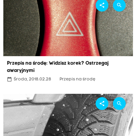
share
search
Przepis na środę: Widzisz korek? Ostrzegaj
awaryjnymi
calendar_today
Środa, 2018.02.28
Przepis na środę
share
search