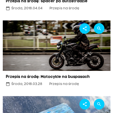
Przepis na środę: Spacer po autostradzie
calendar_today
Środa, 2018.04.04
Przepis na środę
share
search
Przepis na środę: Motocykle na buspasach
calendar_today
Środa, 2018.03.28
Przepis na środę
share
search