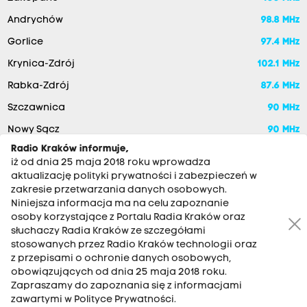
Andrychów
98.8 MHz
Gorlice
97.4 MHz
Krynica-Zdrój
102.1 MHz
Rabka-Zdrój
87.6 MHz
Szczawnica
90 MHz
Nowy Sącz
90 MHz
Radio Kraków informuje,
iż od dnia 25 maja 2018 roku wprowadza
aktualizację polityki prywatności i zabezpieczeń w
zakresie przetwarzania danych osobowych.
Niniejsza informacja ma na celu zapoznanie
osoby korzystające z Portalu Radia Kraków oraz
słuchaczy Radia Kraków ze szczegółami
stosowanych przez Radio Kraków technologii oraz
RADIO KRAKÓW SA. Aleja Juliusza Słowackiego 22, 30-007
z przepisami o ochronie danych osobowych,
Kraków
obowiązujących od dnia 25 maja 2018 roku.
Zapraszamy do zapoznania się z informacjami
Antena: 12 200 33 33
zawartymi w Polityce Prywatności.