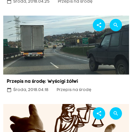
calendar_today
Środa, 2018.04.25
Przepis na środę
share
search
Przepis na środę: Wyścigi żółwi
calendar_today
Środa, 2018.04.18
Przepis na środę
share
search