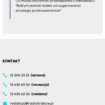
Co może zatrzymać przestępstwa z nienawiści?
"Byłbym jednak daleki od sugerowania
prostego podnoszenia kar"
KONTAKT
phone
12 200 33 33
(antena)
phone
12 630 60 00
(recepcja)
phone
12 630 62 06
(reklama)
email
redakcja@radiokrakow.pl