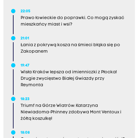
22:05
Prawo łowieckie do poprawki. Co mogą zyskać
mieszkańcy miast i wsi?
21:01
Łania z pokrywą kosza na śmieci błąka się po
Zakopanem
19:47
Wisła Kraków lepsza od imienniczki z Płocka!
Drugie zwycięstwo Białej Gwiazdy przy
Reymonta
18:23
Triumf na Górze Wiatrów: Katarzyna
Niewiadoma-Phinney zdobywa Mont Ventoux i
żółtą koszulkę!
18:08