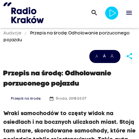
search
menu
Audycje
Przepis na środę: Odholowanie porzuconego
pojazdu
share
A
A
A
Przepis na środę: Odholowanie
porzuconego pojazdu
date_range
Przepis na środę
Środa, 2018.03.07
Wraki samochodów to częsty widok na
osiedlach i na bocznych uliczkach miast. Stoją
tam stare, skorodowane samochody, które nie