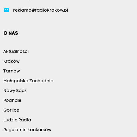
email
reklama@radiokrakow.pl
O NAS
Aktualności
Kraków
Tarnów
Małopolska Zachodnia
Nowy Sącz
Podhale
Gorlice
Ludzie Radia
Regulamin konkursów