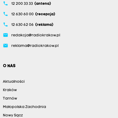
phone
12 200 33 33
(antena)
phone
12 630 60 00
(recepcja)
phone
12 630 62 06
(reklama)
email
redakcja@radiokrakow.pl
email
reklama@radiokrakow.pl
O NAS
Aktualności
Kraków
Tarnów
Małopolska Zachodnia
Nowy Sącz