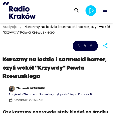
search
menu
Audycje
Karczmy na lodzie i sarmacki horror, czyli wokół
"Krzywdy" Pawła Rzewuskiego
share
A
A
A
Karczmy na lodzie i sarmacki horror,
czyli wokół "Krzywdy" Pawła
Rzewuskiego
Ziemowit
SZCZEREK
Rurytania Ziemowita Szczerka, czyli podróże po Europie B
date_range
Czwartek, 2025.07.17
Czy karczmy naprawdę stały kiedyś na środku